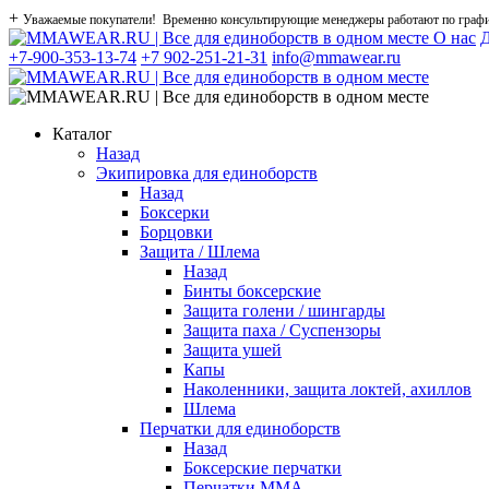
+
Уважаемые покупатели! Временно консультирующие менеджеры работают по графику
О нас
Д
+7-900-353-13-74
+7 902-251-21-31
info@mmawear.ru
Каталог
Назад
Экипировка для единоборств
Назад
Боксерки
Борцовки
Защита / Шлема
Назад
Бинты боксерские
Защита голени / шингарды
Защита паха / Суспензоры
Защита ушей
Капы
Наколенники, защита локтей, ахиллов
Шлема
Перчатки для единоборств
Назад
Боксерские перчатки
Перчатки ММА