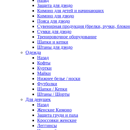
Назад
Защита для дзюдо
Кимоно для детей и начинающих
Кимоно для дзюдо
Пояса для дзюдо
Сувенирная продукция (брелки, ручки, блокно
Сумки для дзюдо
Тренировочное оборудование
Шапки и кепки
Штаны для дзюдо
Одежда
Назад
Кофты
Куртки
Майки
Нижнее белье / носки
Футболки
Шапки / Кепки
Штаны / Шорты
Для девушек
Назад
Женские Кимоно
Защита груди и паха
Кроссовки женские
Леггинсы