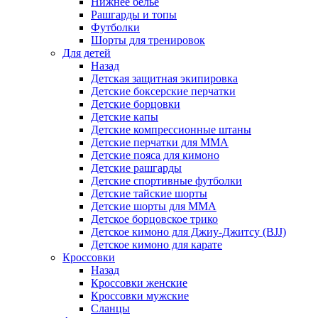
Нижнее белье
Рашгарды и топы
Футболки
Шорты для тренировок
Для детей
Назад
Детская защитная экипировка
Детские боксерские перчатки
Детские борцовки
Детские капы
Детские компрессионные штаны
Детские перчатки для ММА
Детские пояса для кимоно
Детские рашгарды
Детские спортивные футболки
Детские тайские шорты
Детские шорты для ММА
Детское борцовское трико
Детское кимоно для Джиу-Джитсу (BJJ)
Детское кимоно для карате
Кроссовки
Назад
Кроссовки женские
Кроссовки мужские
Сланцы