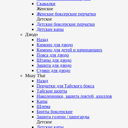
Скакалки
Женское
Женские боксерские перчатки
Детское
Детские боксерские перчатки
Детские капы
Дзюдо
Назад
Кимоно для дзюдо
Кимоно для детей и начинающих
Пояса для дзюдо
Штаны для дзюдо
Защита для дзюдо
Сумки для дзюдо
Muay Thai
Назад
Перчатки для Тайского бокса
Тайские шорты
Наколенники, защита локтей, ахиллов
Капы
Шлема
Бинты боксерские
Защита голени / шингарды
Детское
Детские капы