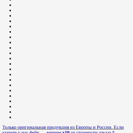
Только оригинальная продукция из Европы и России. Если
купите у нас фейк — вернем
x10
от стоимости заказа.*