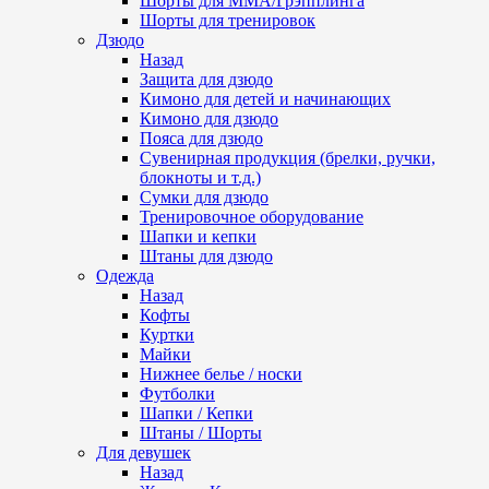
Шорты для ММА/Грэпплинга
Шорты для тренировок
Дзюдо
Назад
Защита для дзюдо
Кимоно для детей и начинающих
Кимоно для дзюдо
Пояса для дзюдо
Сувенирная продукция (брелки, ручки,
блокноты и т.д.)
Сумки для дзюдо
Тренировочное оборудование
Шапки и кепки
Штаны для дзюдо
Одежда
Назад
Кофты
Куртки
Майки
Нижнее белье / носки
Футболки
Шапки / Кепки
Штаны / Шорты
Для девушек
Назад