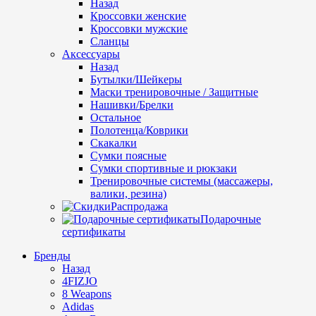
Назад
Кроссовки женские
Кроссовки мужские
Сланцы
Аксессуары
Назад
Бутылки/Шейкеры
Маски тренировочные / Защитные
Нашивки/Брелки
Остальное
Полотенца/Коврики
Скакалки
Сумки поясные
Сумки спортивные и рюкзаки
Тренировочные системы (массажеры,
валики, резина)
Распродажа
Подарочные
сертификаты
Бренды
Назад
4FIZJO
8 Weapons
Adidas