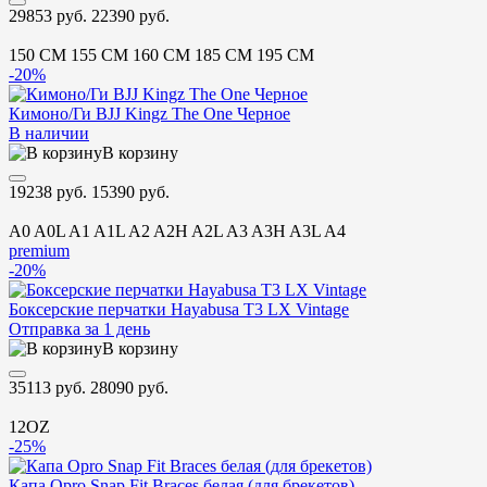
29853 руб.
22390 руб.
150 CM
155 CM
160 CM
185 CM
195 CM
-20%
Кимоно/Ги BJJ Kingz The One Черное
В наличии
В корзину
19238 руб.
15390 руб.
A0
A0L
A1
A1L
A2
A2H
A2L
A3
A3H
A3L
A4
premium
-20%
Боксерские перчатки Hayabusa T3 LX Vintage
Отправка за 1 день
В корзину
35113 руб.
28090 руб.
12OZ
-25%
Капа Opro Snap Fit Braces белая (для брекетов)