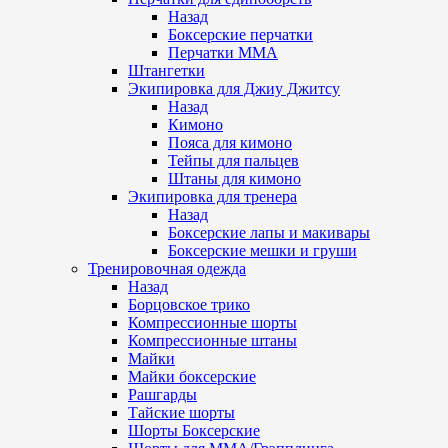
Назад
Боксерские перчатки
Перчатки ММА
Штангетки
Экипировка для Джиу Джитсу
Назад
Кимоно
Пояса для кимоно
Тейпы для пальцев
Штаны для кимоно
Экипировка для тренера
Назад
Боксерские лапы и макивары
Боксерские мешки и груши
Тренировочная одежда
Назад
Борцовское трико
Компрессионные шорты
Компрессионные штаны
Майки
Майки боксерские
Рашгарды
Тайские шорты
Шорты Боксерские