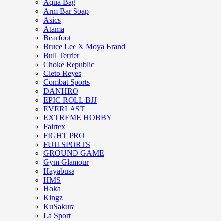
Aqua Bag
Arm Bar Soap
Asics
Atama
Bearfoot
Bruce Lee X Moya Brand
Bull Terrier
Choke Republic
Cleto Reyes
Combat Sports
DANHRO
EPIC ROLL BJJ
EVERLAST
EXTREME HOBBY
Fairtex
FIGHT PRO
FUJI SPORTS
GROUND GAME
Gym Glamour
Hayabusa
HMS
Hoka
Kingz
KuSakura
La Sport