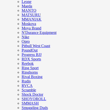
Leone
Maeda
MANTO
MATSURU
MMANIAK
Moskova
Moya Brand
N'Durance Equipment
Nike
Opro
Pitbull West Coast
PoundOut
Progress BJJ
RDX Sports
Reebok
Ring Sport
Ringhorns
Rival Boxing
Rudis
RVCA
Scramble
Shock Doctor
SHOYOROLL
SMMASH
Smuggling Duds