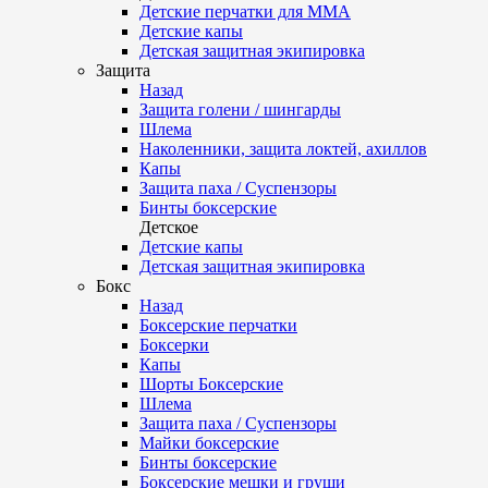
Детские перчатки для ММА
Детские капы
Детская защитная экипировка
Защита
Назад
Защита голени / шингарды
Шлема
Наколенники, защита локтей, ахиллов
Капы
Защита паха / Суспензоры
Бинты боксерские
Детское
Детские капы
Детская защитная экипировка
Бокс
Назад
Боксерские перчатки
Боксерки
Капы
Шорты Боксерские
Шлема
Защита паха / Суспензоры
Майки боксерские
Бинты боксерские
Боксерские мешки и груши