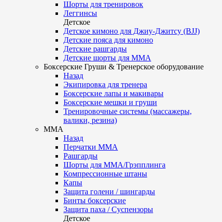
Шорты для тренировок
Леггинсы
Детское
Детское кимоно для Джиу-Джитсу (BJJ)
Детские пояса для кимоно
Детские рашгарды
Детские шорты для ММА
Боксерские Груши & Тренерское оборудование
Назад
Экипировка для тренера
Боксерские лапы и макивары
Боксерские мешки и груши
Тренировочные системы (массажеры,
валики, резина)
ММА
Назад
Перчатки ММА
Рашгарды
Шорты для ММА/Грэпплинга
Компрессионные штаны
Капы
Защита голени / шингарды
Бинты боксерские
Защита паха / Суспензоры
Детское