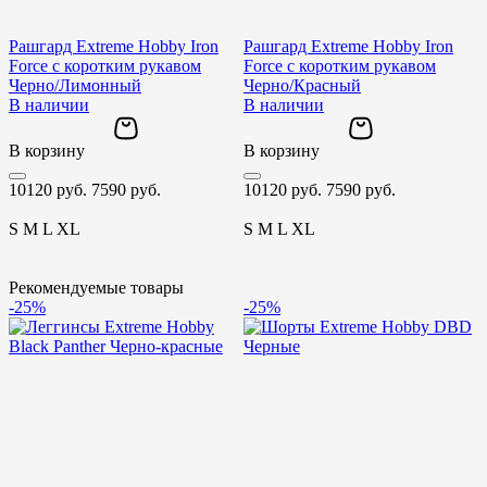
Рашгард Extreme Hobby Iron
Рашгард Extreme Hobby Iron
Р
Force с коротким рукавом
Force с коротким рукавом
F
Черно/Лимонный
Черно/Красный
В наличии
В наличии
В корзину
В корзину
В
10120 руб.
7590 руб.
10120 руб.
7590 руб.
1
S
M
L
XL
S
M
L
XL
Рекомендуемые товары
-25%
-25%