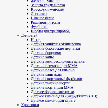
Женские Кимоно
Защита груди и паха
Кроссовки женские
Леггинсы
Нижнее белье
Рашгарды и топы
Футболки
Шорты для тренировок
Для детей
Назад
Детская защитная экипировка
Детские боксерские перчатки
Детские борцовки
Детские капы
Детские компрессионные штаны
Детские перчатки для ММА
Детские пояса для кимоно
Детские рашгарды
Детские спортивные футболки
Детские тайские шорты
Детские шорты для ММА
Детское борцовское трико
Детское кимоно для Джиу-Джитсу (BJJ)
Детское кимоно для карате
Кроссовки