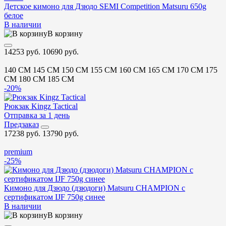
Детское кимоно для Дзюдо SEMI Competition Matsuru 650g
белое
В наличии
В корзину
14253 руб.
10690 руб.
140 CM
145 CM
150 CM
155 CM
160 CM
165 CM
170 CM
175
CM
180 CM
185 CM
-20%
Рюкзак Kingz Tactical
Отправка за 1 день
Предзаказ
17238 руб.
13790 руб.
premium
-25%
Кимоно для Дзюдо (дзюдоги) Matsuru CHAMPION с
сертификатом IJF 750g синее
В наличии
В корзину