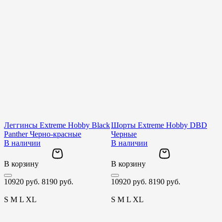
Леггинсы Extreme Hobby Black
Шорты Extreme Hobby DBD
Panther Черно-красные
Черные
В наличии
В наличии
В корзину
В корзину
В
10920 руб.
8190 руб.
10920 руб.
8190 руб.
1
S
M
L
XL
S
M
L
XL