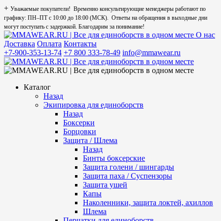
+
Уважаемые покупатели! Временно консультирующие менеджеры работают по
графику: ПН–ПТ с 10:00 до 18:00 (МСК). Ответы на обращения в выходные дни
могут поступать с задержкой. Благодарим за понимание!
О нас
Доставка
Оплата
Контакты
+7-900-353-13-74
+7 800 333-78-49
info@mmawear.ru
Каталог
Назад
Экипировка для единоборств
Назад
Боксерки
Борцовки
Защита / Шлема
Назад
Бинты боксерские
Защита голени / шингарды
Защита паха / Суспензоры
Защита ушей
Капы
Наколенники, защита локтей, ахиллов
Шлема
Перчатки для единоборств