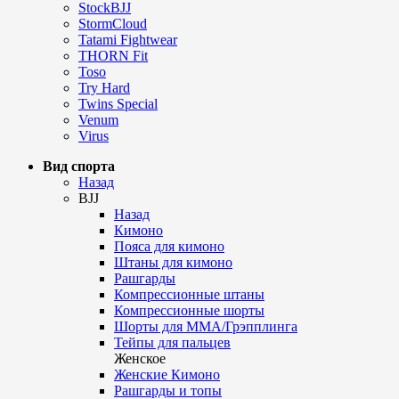
StockBJJ
StormCloud
Tatami Fightwear
THORN Fit
Toso
Try Hard
Twins Special
Venum
Virus
Вид спорта
Назад
BJJ
Назад
Кимоно
Пояса для кимоно
Штаны для кимоно
Рашгарды
Компрессионные штаны
Компрессионные шорты
Шорты для ММА/Грэпплинга
Тейпы для пальцев
Женское
Женские Кимоно
Рашгарды и топы