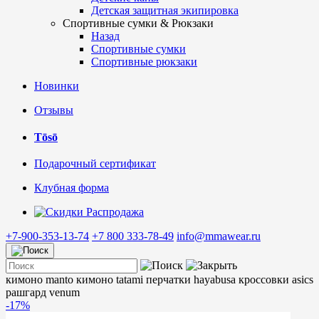
Детская защитная экипировка
Спортивные сумки & Рюкзаки
Назад
Спортивные сумки
Спортивные рюкзаки
Новинки
Отзывы
Tōsō
Подарочный сертификат
Клубная форма
Распродажа
+7-900-353-13-74
+7 800 333-78-49
info@mmawear.ru
кимоно manto
кимоно tatami
перчатки hayabusa
кроссовки asics
рашгард venum
-17%