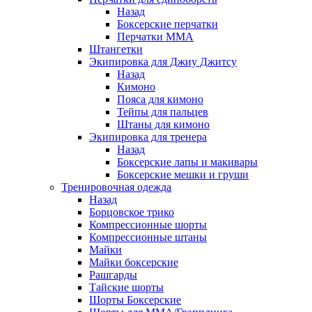
Назад
Боксерские перчатки
Перчатки ММА
Штангетки
Экипировка для Джиу Джитсу
Назад
Кимоно
Пояса для кимоно
Тейпы для пальцев
Штаны для кимоно
Экипировка для тренера
Назад
Боксерские лапы и макивары
Боксерские мешки и груши
Тренировочная одежда
Назад
Борцовское трико
Компрессионные шорты
Компрессионные штаны
Майки
Майки боксерские
Рашгарды
Тайские шорты
Шорты Боксерские