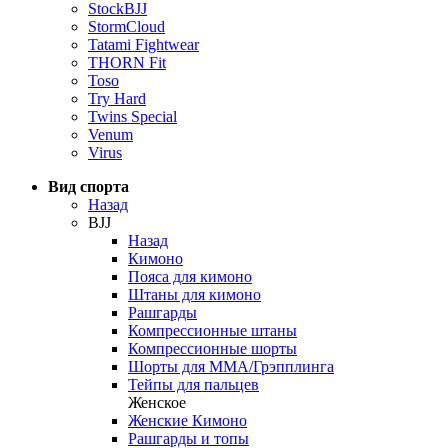
StockBJJ
StormCloud
Tatami Fightwear
THORN Fit
Toso
Try Hard
Twins Special
Venum
Virus
Вид спорта
Назад
BJJ
Назад
Кимоно
Пояса для кимоно
Штаны для кимоно
Рашгарды
Компрессионные штаны
Компрессионные шорты
Шорты для ММА/Грэпплинга
Тейпы для пальцев
Женское
Женские Кимоно
Рашгарды и топы