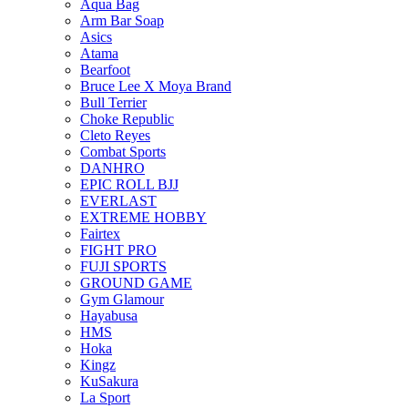
Aqua Bag
Arm Bar Soap
Asics
Atama
Bearfoot
Bruce Lee X Moya Brand
Bull Terrier
Choke Republic
Cleto Reyes
Combat Sports
DANHRO
EPIC ROLL BJJ
EVERLAST
EXTREME HOBBY
Fairtex
FIGHT PRO
FUJI SPORTS
GROUND GAME
Gym Glamour
Hayabusa
HMS
Hoka
Kingz
KuSakura
La Sport