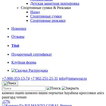
Детская защитная экипировка
Спортивные сумки & Рюкзаки
Назад
Спортивные сумки
Спортивные рюкзаки
Новинки
Отзывы
Tōsō
Подарочный сертификат
Клубная форма
Распродажа
+7-900-353-13-74
+7 902-251-21-31
info@mmawear.ru
кимоно manto
кимоно tatami
перчатки hayabusa
кроссовки asics
рашгард venum
-17%