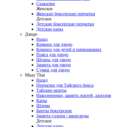
Скакалки
Женское
Женские боксерские перчатки
Детское
Детские боксерские перчатки
Детские капы
Дзюдо
Назад
Кимоно для дзюдо
Кимоно для детей и начинающих
Пояса для дзюдо
Штаны для дзюдо
Защита для дзюдо
Сумки для дзюдо
Muay Thai
Назад
Перчатки для Тайского бокса
Тайские шорты
Наколенники, защита локтей, ахиллов
Капы
Шлема
Бинты боксерские
Защита голени / шингарды
Детское
Детские капы