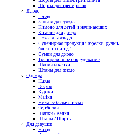
Шорты для ММА/Грэпплинга
Шорты для тренировок
Дзюдо
Назад
Защита для дзюдо
Кимоно для детей и начинающих
Кимоно для дзюдо
Пояса для дзюдо
Сувенирная продукция (брелки, ручки,
блокноты и т.д.)
Сумки для дзюдо
Тренировочное оборудование
Шапки и кепки
Штаны для дзюдо
Одежда
Назад
Кофты
Куртки
Майки
Нижнее белье / носки
Футболки
Шапки / Кепки
Штаны / Шорты
Для девушек
Назад