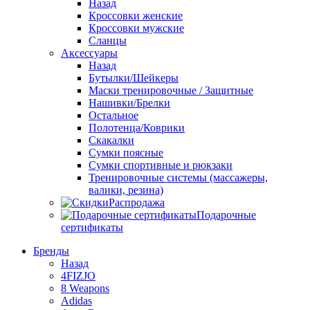
Назад
Кроссовки женские
Кроссовки мужские
Сланцы
Аксессуары
Назад
Бутылки/Шейкеры
Маски тренировочные / Защитные
Нашивки/Брелки
Остальное
Полотенца/Коврики
Скакалки
Сумки поясные
Сумки спортивные и рюкзаки
Тренировочные системы (массажеры,
валики, резина)
Распродажа
Подарочные
сертификаты
Бренды
Назад
4FIZJO
8 Weapons
Adidas