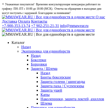
+
Уважаемые покупатели! Временно консультирующие менеджеры работают по
графику: ПН–ПТ с 10:00 до 18:00 (МСК). Ответы на обращения в выходные дни
могут поступать с задержкой. Благодарим за понимание!
О нас
Доставка
Оплата
Контакты
+7-900-353-13-74
+7 902-251-21-31
info@mmawear.ru
Каталог
Назад
Экипировка для единоборств
Назад
Боксерки
Борцовки
Защита / Шлема
Назад
Бинты боксерские
Защита голени / шингарды
Защита паха / Суспензоры
Защита ушей
Капы
Наколенники, защита локтей, ахиллов
Шлема
Перчатки для единоборств