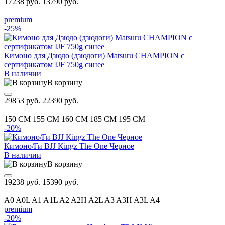
17238 руб.
13790 руб.
premium
-25%
Кимоно для Дзюдо (дзюдоги) Matsuru CHAMPION с
сертификатом IJF 750g синее
В наличии
В корзину
29853 руб.
22390 руб.
150 CM
155 CM
160 CM
185 CM
195 CM
-20%
Кимоно/Ги BJJ Kingz The One Черное
В наличии
В корзину
19238 руб.
15390 руб.
A0
A0L
A1
A1L
A2
A2H
A2L
A3
A3H
A3L
A4
premium
-20%