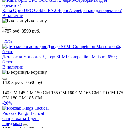
Капа Opro UFC Gold GEN2 Черно/Серебряная (для брекетов)
В наличии
В корзину
4787 руб.
3590 руб.
-25%
Детское кимоно для Дзюдо SEMI Competition Matsuru 650g
белое
В наличии
В корзину
14253 руб.
10690 руб.
140 CM
145 CM
150 CM
155 CM
160 CM
165 CM
170 CM
175
CM
180 CM
185 CM
-20%
Рюкзак Kingz Tactical
Отправка за 1 день
Предзаказ