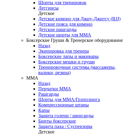
Шорты для тренировок
Леггинсы
Детское
Детское кимоно для Джиу-Джитсу (BJJ)
Детские пояса для кимоно
Детские рашгарды
Детские шорты для ММА
Боксерские Груши & Тренерское оборудование
Назад
Экипировка для тренера
Боксерские лапы и макивары
Боксерские мешки и груши
Тренировочные системы (массажеры,
валики, резина)
ММА
Назад
Перчатки ММА
Рашгарды
Шорты для ММА/Грэпплинга
Компрессионные штаны
Капы
Защита голени / шингарды
Бинты боксерские
Защита паха / Суспензоры
Детское