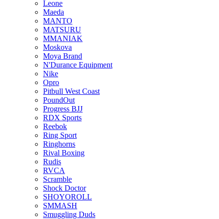
Leone
Maeda
MANTO
MATSURU
MMANIAK
Moskova
Moya Brand
N'Durance Equipment
Nike
Opro
Pitbull West Coast
PoundOut
Progress BJJ
RDX Sports
Reebok
Ring Sport
Ringhorns
Rival Boxing
Rudis
RVCA
Scramble
Shock Doctor
SHOYOROLL
SMMASH
Smuggling Duds