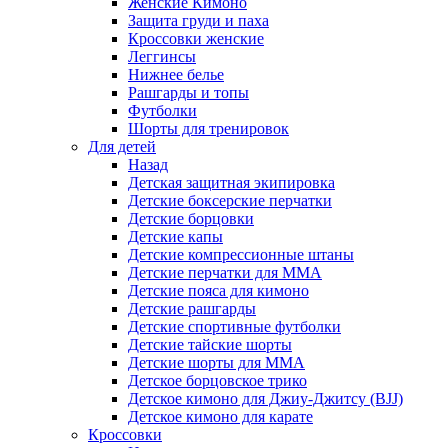
Женские Кимоно
Защита груди и паха
Кроссовки женские
Леггинсы
Нижнее белье
Рашгарды и топы
Футболки
Шорты для тренировок
Для детей
Назад
Детская защитная экипировка
Детские боксерские перчатки
Детские борцовки
Детские капы
Детские компрессионные штаны
Детские перчатки для ММА
Детские пояса для кимоно
Детские рашгарды
Детские спортивные футболки
Детские тайские шорты
Детские шорты для ММА
Детское борцовское трико
Детское кимоно для Джиу-Джитсу (BJJ)
Детское кимоно для карате
Кроссовки