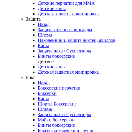
Детские перчатки для ММА
Детские капы
Детская защитная экипировка
Защита
Назад
Защита голени / шингарды
Шлема
Наколенники, защита локтей, ахиллов
Капы
Защита паха / Суспензоры
Бинты боксерские
Детское
Детские капы
Детская защитная экипировка
Бокс
Назад
Боксерские перчатки
Боксерки
Капы
Шорты Боксерские
Шлема
Защита паха / Суспензоры
Майки боксерские
Бинты боксерские
Боксерские мешки и груши