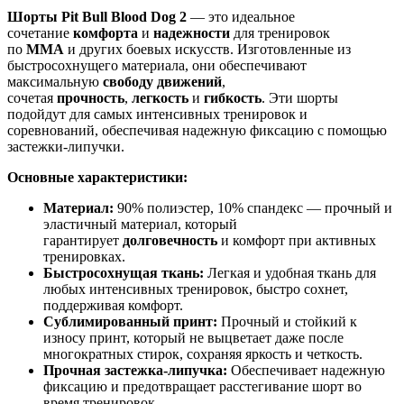
Шорты Pit Bull Blood Dog 2
— это идеальное
сочетание
комфорта
и
надежности
для тренировок
по
ММА
и других боевых искусств. Изготовленные из
быстросохнущего материала, они обеспечивают
максимальную
свободу движений
,
сочетая
прочность
,
легкость
и
гибкость
. Эти шорты
подойдут для самых интенсивных тренировок и
соревнований, обеспечивая надежную фиксацию с помощью
застежки-липучки.
Основные характеристики:
Материал:
90% полиэстер, 10% спандекс — прочный и
эластичный материал, который
гарантирует
долговечность
и комфорт при активных
тренировках.
Быстросохнущая ткань:
Легкая и удобная ткань для
любых интенсивных тренировок, быстро сохнет,
поддерживая комфорт.
Сублимированный принт:
Прочный и стойкий к
износу принт, который не выцветает даже после
многократных стирок, сохраняя яркость и четкость.
Прочная застежка-липучка:
Обеспечивает надежную
фиксацию и предотвращает расстегивание шорт во
время тренировок.