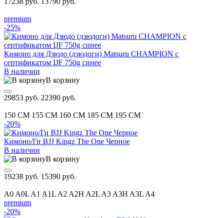
17238 руб.
13790 руб.
premium
-25%
Кимоно для Дзюдо (дзюдоги) Matsuru CHAMPION с
сертификатом IJF 750g синее
В наличии
В корзину
29853 руб.
22390 руб.
150 CM
155 CM
160 CM
185 CM
195 CM
-20%
Кимоно/Ги BJJ Kingz The One Черное
В наличии
В корзину
19238 руб.
15390 руб.
A0
A0L
A1
A1L
A2
A2H
A2L
A3
A3H
A3L
A4
premium
-20%