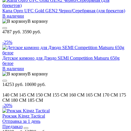
Капа Opro UFC Gold GEN2 Черно/Серебряная (для брекетов)
В наличии
В корзину
4787 руб.
3590 руб.
-25%
Детское кимоно для Дзюдо SEMI Competition Matsuru 650g
белое
В наличии
В корзину
14253 руб.
10690 руб.
140 CM
145 CM
150 CM
155 CM
160 CM
165 CM
170 CM
175
CM
180 CM
185 CM
-20%
Рюкзак Kingz Tactical
Отправка за 1 день
Предзаказ