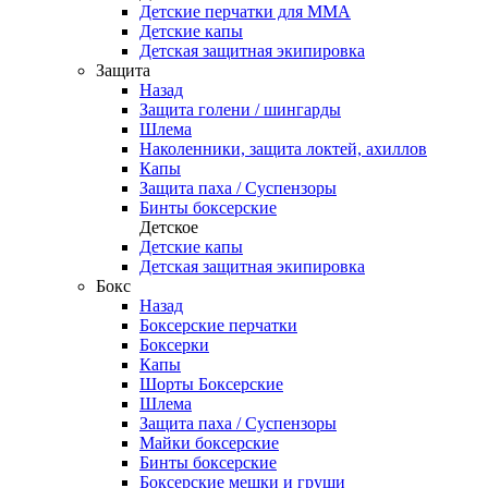
Детские перчатки для ММА
Детские капы
Детская защитная экипировка
Защита
Назад
Защита голени / шингарды
Шлема
Наколенники, защита локтей, ахиллов
Капы
Защита паха / Суспензоры
Бинты боксерские
Детское
Детские капы
Детская защитная экипировка
Бокс
Назад
Боксерские перчатки
Боксерки
Капы
Шорты Боксерские
Шлема
Защита паха / Суспензоры
Майки боксерские
Бинты боксерские
Боксерские мешки и груши