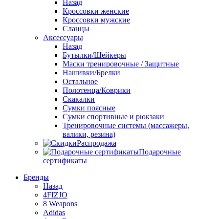
Назад
Кроссовки женские
Кроссовки мужские
Сланцы
Аксессуары
Назад
Бутылки/Шейкеры
Маски тренировочные / Защитные
Нашивки/Брелки
Остальное
Полотенца/Коврики
Скакалки
Сумки поясные
Сумки спортивные и рюкзаки
Тренировочные системы (массажеры,
валики, резина)
Распродажа
Подарочные
сертификаты
Бренды
Назад
4FIZJO
8 Weapons
Adidas