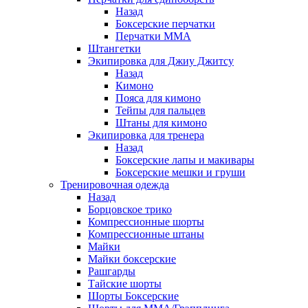
Назад
Боксерские перчатки
Перчатки ММА
Штангетки
Экипировка для Джиу Джитсу
Назад
Кимоно
Пояса для кимоно
Тейпы для пальцев
Штаны для кимоно
Экипировка для тренера
Назад
Боксерские лапы и макивары
Боксерские мешки и груши
Тренировочная одежда
Назад
Борцовское трико
Компрессионные шорты
Компрессионные штаны
Майки
Майки боксерские
Рашгарды
Тайские шорты
Шорты Боксерские