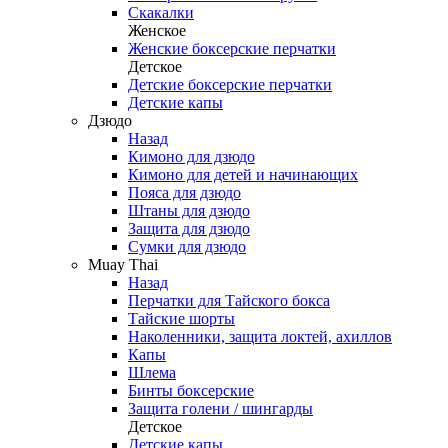
Скакалки
Женское
Женские боксерские перчатки
Детское
Детские боксерские перчатки
Детские капы
Дзюдо
Назад
Кимоно для дзюдо
Кимоно для детей и начинающих
Пояса для дзюдо
Штаны для дзюдо
Защита для дзюдо
Сумки для дзюдо
Muay Thai
Назад
Перчатки для Тайского бокса
Тайские шорты
Наколенники, защита локтей, ахиллов
Капы
Шлема
Бинты боксерские
Защита голени / шингарды
Детское
Детские капы