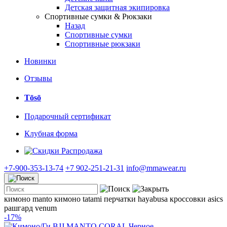
Детская защитная экипировка
Спортивные сумки & Рюкзаки
Назад
Спортивные сумки
Спортивные рюкзаки
Новинки
Отзывы
Tōsō
Подарочный сертификат
Клубная форма
Распродажа
+7-900-353-13-74
+7 902-251-21-31
info@mmawear.ru
кимоно manto
кимоно tatami
перчатки hayabusa
кроссовки asics
рашгард venum
-17%