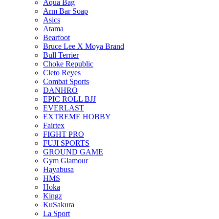
Aqua Bag
Arm Bar Soap
Asics
Atama
Bearfoot
Bruce Lee X Moya Brand
Bull Terrier
Choke Republic
Cleto Reyes
Combat Sports
DANHRO
EPIC ROLL BJJ
EVERLAST
EXTREME HOBBY
Fairtex
FIGHT PRO
FUJI SPORTS
GROUND GAME
Gym Glamour
Hayabusa
HMS
Hoka
Kingz
KuSakura
La Sport