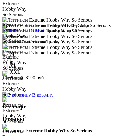
Арт. 10111
Леггинсы Extreme Hobby Why So Serious
EXTREME HOBBY
Оригинальный товар
В наличии
Узнать свой размер
S
M
L
XL
XXL
10920 руб.
8190 руб.
В корзину
О товаре
Отзывы
Леггинсы Extreme Hobby Why So Serious