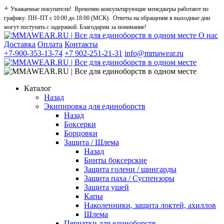
+
Уважаемые покупатели! Временно консультирующие менеджеры работают по
графику: ПН–ПТ с 10:00 до 18:00 (МСК). Ответы на обращения в выходные дни
могут поступать с задержкой. Благодарим за понимание!
О нас
Доставка
Оплата
Контакты
+7-900-353-13-74
+7 902-251-21-31
info@mmawear.ru
Каталог
Назад
Экипировка для единоборств
Назад
Боксерки
Борцовки
Защита / Шлема
Назад
Бинты боксерские
Защита голени / шингарды
Защита паха / Суспензоры
Защита ушей
Капы
Наколенники, защита локтей, ахиллов
Шлема
Перчатки для единоборств