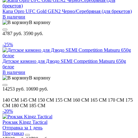
Капа Opro UFC Gold GEN2 Черно/Серебряная (для брекетов)
В наличии
В корзину
4787 руб.
3590 руб.
-25%
Детское кимоно для Дзюдо SEMI Competition Matsuru 650g
белое
В наличии
В корзину
14253 руб.
10690 руб.
140 CM
145 CM
150 CM
155 CM
160 CM
165 CM
170 CM
175
CM
180 CM
185 CM
-20%
Рюкзак Kingz Tactical
Отправка за 1 день
Предзаказ