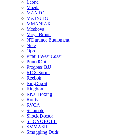
Leone
Maeda
MANTO
MATSURU
MMANIAK
Moskova
Moya Brand
N'Durance Equipment
Nike
Opro
Pitbull West Coast
PoundOut
Progress BJJ
RDX Sports
Reebok
Ring Sport
Ringhorns
Rival Boxing
Rudis
RVCA
Scramble
Shock Doctor
SHOYOROLL
SMMASH
Smuggling Duds