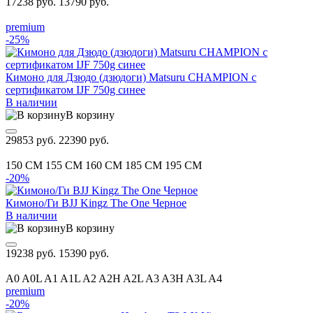
17238 руб.
13790 руб.
premium
-25%
Кимоно для Дзюдо (дзюдоги) Matsuru CHAMPION с
сертификатом IJF 750g синее
В наличии
В корзину
29853 руб.
22390 руб.
150 CM
155 CM
160 CM
185 CM
195 CM
-20%
Кимоно/Ги BJJ Kingz The One Черное
В наличии
В корзину
19238 руб.
15390 руб.
A0
A0L
A1
A1L
A2
A2H
A2L
A3
A3H
A3L
A4
premium
-20%