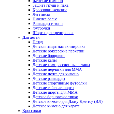
Женские Кимоно
Защита груди и паха
Кроссовки женские
Леггинсы
Нижнее белье
Рашгарды и топы
Футболки
Шорты для тренировок
Для детей
Назад
Детская защитная экипировка
Детские боксерские перчатки
Детские борцовки
Детские капы
Детские компрессионные штаны
Детские перчатки для ММА
Детские пояса для кимоно
Детские рашгарды
Детские спортивные футболки
Детские тайские шорты
Детские шорты для ММА
Детское борцовское трико
Детское кимоно для Джиу-Джитсу (BJJ)
Детское кимоно для карате
Кроссовки