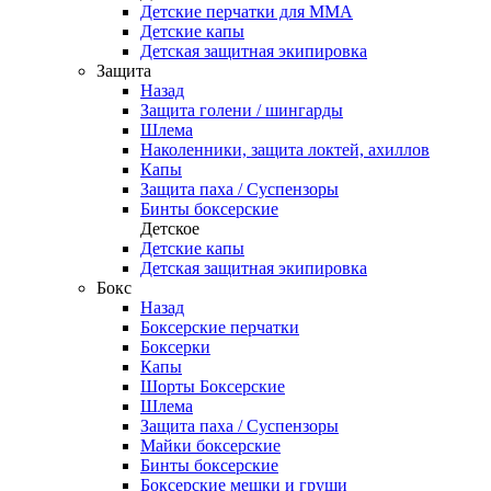
Детские перчатки для ММА
Детские капы
Детская защитная экипировка
Защита
Назад
Защита голени / шингарды
Шлема
Наколенники, защита локтей, ахиллов
Капы
Защита паха / Суспензоры
Бинты боксерские
Детское
Детские капы
Детская защитная экипировка
Бокс
Назад
Боксерские перчатки
Боксерки
Капы
Шорты Боксерские
Шлема
Защита паха / Суспензоры
Майки боксерские
Бинты боксерские
Боксерские мешки и груши