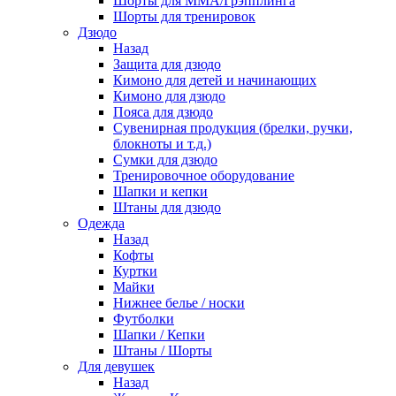
Шорты для ММА/Грэпплинга
Шорты для тренировок
Дзюдо
Назад
Защита для дзюдо
Кимоно для детей и начинающих
Кимоно для дзюдо
Пояса для дзюдо
Сувенирная продукция (брелки, ручки,
блокноты и т.д.)
Сумки для дзюдо
Тренировочное оборудование
Шапки и кепки
Штаны для дзюдо
Одежда
Назад
Кофты
Куртки
Майки
Нижнее белье / носки
Футболки
Шапки / Кепки
Штаны / Шорты
Для девушек
Назад