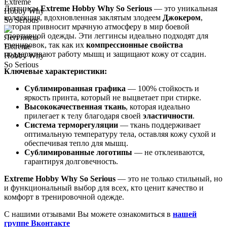
Леггинсы
Extreme Hobby Why So Serious
— это уникальная
коллекция, вдохновленная заклятым злодеем
Джокером
,
которая привносит мрачную атмосферу в мир боевой
спортивной одежды. Эти леггинсы идеально подходят для
тренировок, так как их
компрессионные свойства
поддерживают работу мышц и защищают кожу от ссадин.
Ключевые характеристики:
Сублимированная графика
— 100% стойкость и
яркость принта, который не выцветает при стирке.
Высококачественная ткань
, которая идеально
прилегает к телу благодаря своей
эластичности
.
Система терморегуляции
— ткань поддерживает
оптимальную температуру тела, оставляя кожу сухой и
обеспечивая тепло для мышц.
Сублимированные логотипы
— не отклеиваются,
гарантируя долговечность.
Extreme Hobby Why So Serious
— это не только стильный, но
и функциональный выбор для всех, кто ценит качество и
комфорт в тренировочной одежде.
С нашими отзывами Вы можете ознакомиться в
нашей
группе Вконтакте