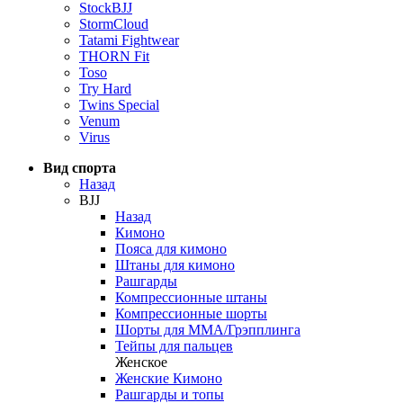
StockBJJ
StormCloud
Tatami Fightwear
THORN Fit
Toso
Try Hard
Twins Special
Venum
Virus
Вид спорта
Назад
BJJ
Назад
Кимоно
Пояса для кимоно
Штаны для кимоно
Рашгарды
Компрессионные штаны
Компрессионные шорты
Шорты для ММА/Грэпплинга
Тейпы для пальцев
Женское
Женские Кимоно
Рашгарды и топы