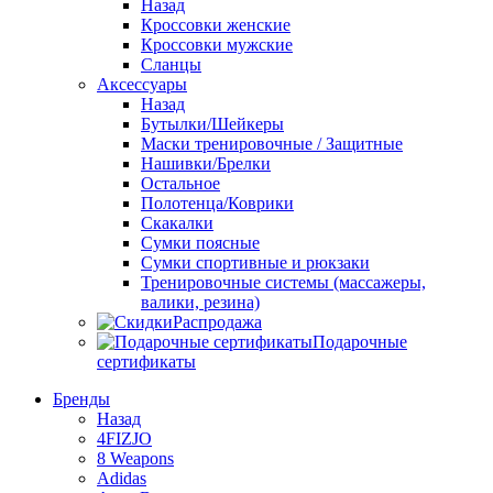
Назад
Кроссовки женские
Кроссовки мужские
Сланцы
Аксессуары
Назад
Бутылки/Шейкеры
Маски тренировочные / Защитные
Нашивки/Брелки
Остальное
Полотенца/Коврики
Скакалки
Сумки поясные
Сумки спортивные и рюкзаки
Тренировочные системы (массажеры,
валики, резина)
Распродажа
Подарочные
сертификаты
Бренды
Назад
4FIZJO
8 Weapons
Adidas