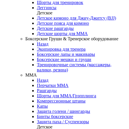
Шорты для тренировок
Леггинсы
Детское
Детское кимоно для Джиу-Джитсу (BJJ)
Детские пояса для кимоно
Детские рашгарды
Детские шорты для ММА
Боксерские Груши & Тренерское оборудование
Назад
Экипировка для тренера
Боксерские лапы и макивары
Боксерские мешки и груши
Тренировочные системы (массажеры,
валики, резина)
ММА
Назад
Перчатки ММА
Рашгарды
Шорты для ММА/Грэпплинга
Компрессионные штаны
Капы
Защита голени / шингарды
Бинты боксерские
Защита паха / Суспензоры
Детское