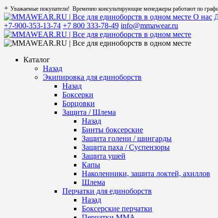
+
Уважаемые покупатели! Временно консультирующие менеджеры работают по графику
О нас
Д
+7-900-353-13-74
+7 800 333-78-49
info@mmawear.ru
Каталог
Назад
Экипировка для единоборств
Назад
Боксерки
Борцовки
Защита / Шлема
Назад
Бинты боксерские
Защита голени / шингарды
Защита паха / Суспензоры
Защита ушей
Капы
Наколенники, защита локтей, ахиллов
Шлема
Перчатки для единоборств
Назад
Боксерские перчатки
Перчатки ММА