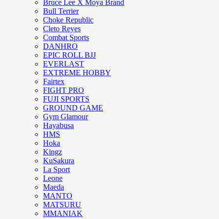
Bruce Lee X Moya Brand
Bull Terrier
Choke Republic
Cleto Reyes
Combat Sports
DANHRO
EPIC ROLL BJJ
EVERLAST
EXTREME HOBBY
Fairtex
FIGHT PRO
FUJI SPORTS
GROUND GAME
Gym Glamour
Hayabusa
HMS
Hoka
Kingz
KuSakura
La Sport
Leone
Maeda
MANTO
MATSURU
MMANIAK