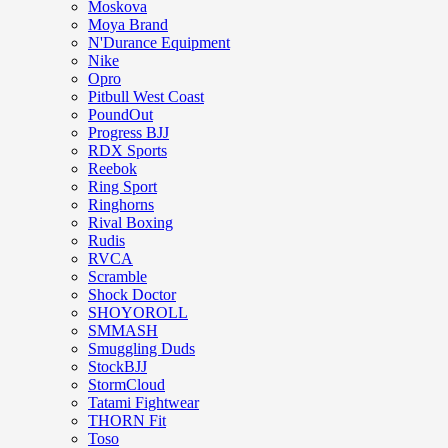
Moskova
Moya Brand
N'Durance Equipment
Nike
Opro
Pitbull West Coast
PoundOut
Progress BJJ
RDX Sports
Reebok
Ring Sport
Ringhorns
Rival Boxing
Rudis
RVCA
Scramble
Shock Doctor
SHOYOROLL
SMMASH
Smuggling Duds
StockBJJ
StormCloud
Tatami Fightwear
THORN Fit
Toso