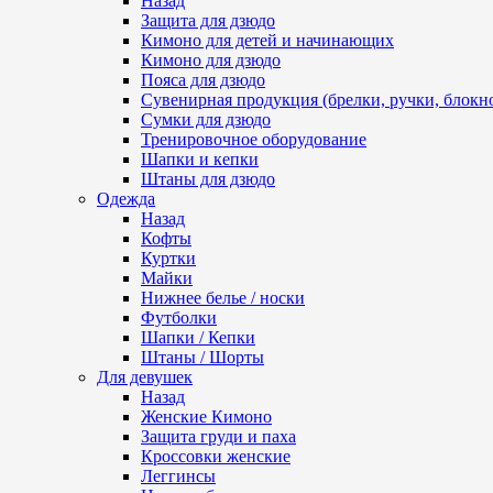
Назад
Защита для дзюдо
Кимоно для детей и начинающих
Кимоно для дзюдо
Пояса для дзюдо
Сувенирная продукция (брелки, ручки, блокно
Сумки для дзюдо
Тренировочное оборудование
Шапки и кепки
Штаны для дзюдо
Одежда
Назад
Кофты
Куртки
Майки
Нижнее белье / носки
Футболки
Шапки / Кепки
Штаны / Шорты
Для девушек
Назад
Женские Кимоно
Защита груди и паха
Кроссовки женские
Леггинсы