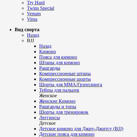
Try Hard
Twins Special
Venum
Virus
Вид спорта
Назад
BJJ
Назад
Кимоно
Пояса для кимоно
Штаны для кимоно
Рашгарды
Компрессионные штаны
Компрессионные шорты
Шорты для ММА/Грэпплинга
Тейпы для пальцев
Женское
Женские Кимоно
Рашгарды и топы
Шорты для тренировок
Леггинсы
Детское
Детское кимоно для Джиу-Джитсу (BJJ)
Детские пояса для кимоно