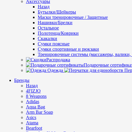
Аксессуары
Назад
Бутылки/Шейкеры
Маски тренировочные / Защитные
Нашивки/Брелки
Остальное
Полотенца/Коврики
Скакалки
Сумки поясные
Сумки спортивные и рюкзаки
Тренировочные системы (массажеры, валики, 
Распродажа
Подарочные сертифика
Одежда
Пер
Бренды
Назад
4FIZJO
8 Weapons
Adidas
Aqua Bag
Arm Bar Soap
Asics
Atama
Bearfoot