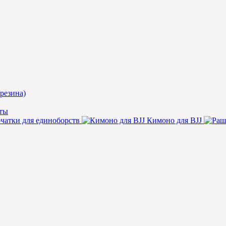
резина)
ты
чатки для единоборств
Кимоно для BJJ