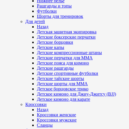
Нижнее белье
Рашгарды и топы
Футболки
Шорты для тренировок
Для детей
Назад
Детская защитная экипировка
Детские боксерские перчатки
Детские борцовки
Детские капы
Детские компрессионные штаны
Детские перчатки для ММА
Детские пояса для кимоно
Детские рашгарды
Детские спортивные футболки
Детские тайские шорты
Детские шорты для ММА
Детское борцовское трико
Детское кимоно для Джиу-Джитсу (BJJ)
Детское кимоно для карате
Кроссовки
Назад
Кроссовки женские
Кроссовки мужские
Сланцы