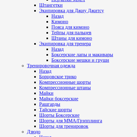
Штангетки
Экипировка для Джиу Джитсу
Назад
Кимоно
Пояса для кимоно
Тейпы для пальцев
Штаны для кимоно
Экипировка для тренера
Назад
Боксерские лапы и макивары
Боксерские мешки и груши
Тренировочная одежда
Назад
Борцовское трико
Компрессионные шорты
Компрессионные штаны
Майки
Майки боксерские
Рашгарды
Тайские шорты
Шорты Боксерские
Шорты для ММА/Грэпплинга
Шорты для тренировок
Дзюдо