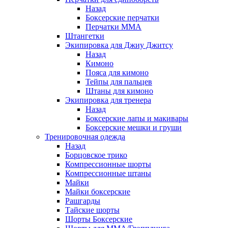
Назад
Боксерские перчатки
Перчатки ММА
Штангетки
Экипировка для Джиу Джитсу
Назад
Кимоно
Пояса для кимоно
Тейпы для пальцев
Штаны для кимоно
Экипировка для тренера
Назад
Боксерские лапы и макивары
Боксерские мешки и груши
Тренировочная одежда
Назад
Борцовское трико
Компрессионные шорты
Компрессионные штаны
Майки
Майки боксерские
Рашгарды
Тайские шорты
Шорты Боксерские