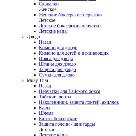
Скакалки
Женское
Женские боксерские перчатки
Детское
Детские боксерские перчатки
Детские капы
Дзюдо
Назад
Кимоно для дзюдо
Кимоно для детей и начинающих
Пояса для дзюдо
Штаны для дзюдо
Защита для дзюдо
Сумки для дзюдо
Muay Thai
Назад
Перчатки для Тайского бокса
Тайские шорты
Наколенники, защита локтей, ахиллов
Капы
Шлема
Бинты боксерские
Защита голени / шингарды
Детское
Детские капы