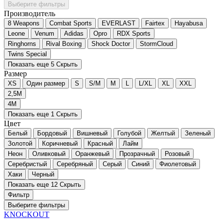
Выберите фильтры
Производитель
8 Weapons
Combat Sports
EVERLAST
Fairtex
Hayabusa
Leone
Venum
Adidas
Opro
RDX Sports
Ringhorns
Rival Boxing
Shock Doctor
StormCloud
Twins Special
Показать еще 5
Скрыть
Размер
XS
Один размер
S
S/M
M
L
L/XL
XL
XXL
2,5M
4M
Показать еще 1
Скрыть
Цвет
Белый
Бордовый
Вишневый
Голубой
Желтый
Зеленый
Золотой
Коричневый
Красный
Лайм
Неон
Оливковый
Оранжевый
Прозрачный
Розовый
Серебристый
Серебряный
Серый
Синий
Фиолетовый
Хаки
Черный
Показать еще 12
Скрыть
Фильтр
Выберите фильтры
KNOCKOUT