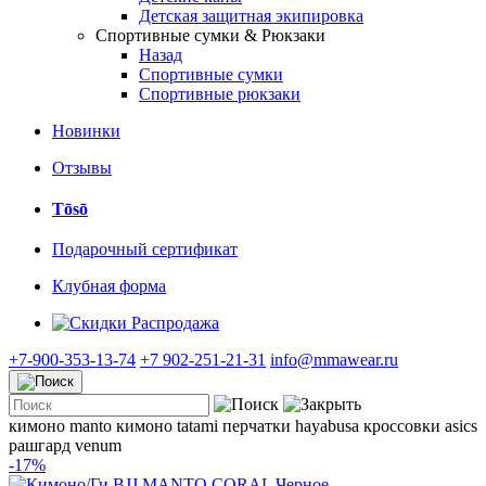
Детская защитная экипировка
Спортивные сумки & Рюкзаки
Назад
Спортивные сумки
Спортивные рюкзаки
Новинки
Отзывы
Tōsō
Подарочный сертификат
Клубная форма
Распродажа
+7-900-353-13-74
+7 902-251-21-31
info@mmawear.ru
кимоно manto
кимоно tatami
перчатки hayabusa
кроссовки asics
рашгард venum
-17%