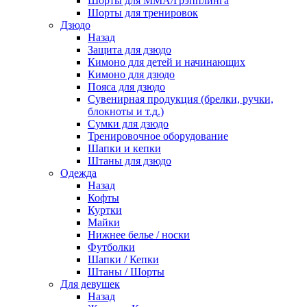
Шорты для ММА/Грэпплинга
Шорты для тренировок
Дзюдо
Назад
Защита для дзюдо
Кимоно для детей и начинающих
Кимоно для дзюдо
Пояса для дзюдо
Сувенирная продукция (брелки, ручки,
блокноты и т.д.)
Сумки для дзюдо
Тренировочное оборудование
Шапки и кепки
Штаны для дзюдо
Одежда
Назад
Кофты
Куртки
Майки
Нижнее белье / носки
Футболки
Шапки / Кепки
Штаны / Шорты
Для девушек
Назад