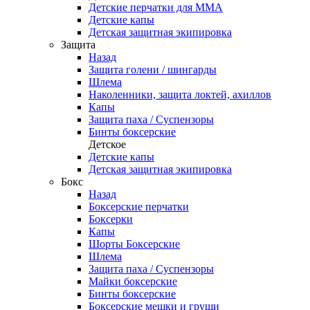
Детские перчатки для ММА
Детские капы
Детская защитная экипировка
Защита
Назад
Защита голени / шингарды
Шлема
Наколенники, защита локтей, ахиллов
Капы
Защита паха / Суспензоры
Бинты боксерские
Детское
Детские капы
Детская защитная экипировка
Бокс
Назад
Боксерские перчатки
Боксерки
Капы
Шорты Боксерские
Шлема
Защита паха / Суспензоры
Майки боксерские
Бинты боксерские
Боксерские мешки и груши