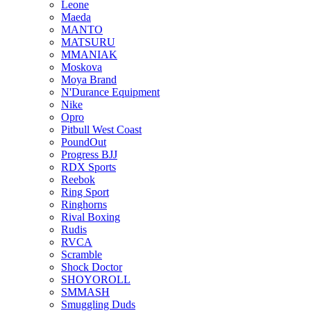
Leone
Maeda
MANTO
MATSURU
MMANIAK
Moskova
Moya Brand
N'Durance Equipment
Nike
Opro
Pitbull West Coast
PoundOut
Progress BJJ
RDX Sports
Reebok
Ring Sport
Ringhorns
Rival Boxing
Rudis
RVCA
Scramble
Shock Doctor
SHOYOROLL
SMMASH
Smuggling Duds