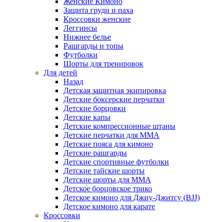
Женские Кимоно
Защита груди и паха
Кроссовки женские
Леггинсы
Нижнее белье
Рашгарды и топы
Футболки
Шорты для тренировок
Для детей
Назад
Детская защитная экипировка
Детские боксерские перчатки
Детские борцовки
Детские капы
Детские компрессионные штаны
Детские перчатки для ММА
Детские пояса для кимоно
Детские рашгарды
Детские спортивные футболки
Детские тайские шорты
Детские шорты для ММА
Детское борцовское трико
Детское кимоно для Джиу-Джитсу (BJJ)
Детское кимоно для карате
Кроссовки