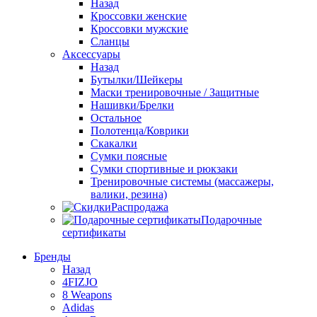
Назад
Кроссовки женские
Кроссовки мужские
Сланцы
Аксессуары
Назад
Бутылки/Шейкеры
Маски тренировочные / Защитные
Нашивки/Брелки
Остальное
Полотенца/Коврики
Скакалки
Сумки поясные
Сумки спортивные и рюкзаки
Тренировочные системы (массажеры,
валики, резина)
Распродажа
Подарочные
сертификаты
Бренды
Назад
4FIZJO
8 Weapons
Adidas