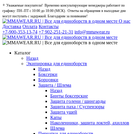
+
Уважаемые покупатели! Временно консультирующие менеджеры работают по
графику: ПН–ПТ с 10:00 до 18:00 (МСК). Ответы на обращения в выходные дни
могут поступать с задержкой. Благодарим за понимание!
О нас
Доставка
Оплата
Контакты
+7-900-353-13-74
+7 902-251-21-31
info@mmawear.ru
Каталог
Назад
Экипировка для единоборств
Назад
Боксерки
Борцовки
Защита / Шлема
Назад
Бинты боксерские
Защита голени / шингарды
Защита паха / Суспензоры
Защита ушей
Капы
Наколенники, защита локтей, ахиллов
Шлема
Перчатки для единоборств