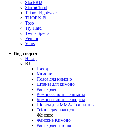
StockBJJ
StormCloud
Tatami Fightwear
THORN Fit
Toso
Try Hard
Twins Special
Venum
Virus
Вид спорта
Назад
BJJ
Назад
Кимоно
Пояса для кимоно
Штаны для кимоно
Рашгарды
Компрессионные штаны
Компрессионные шорты
Шорты для ММА/Грэпплинга
Тейпы для пальцев
Женское
Женские Кимоно
Рашгарды и топы