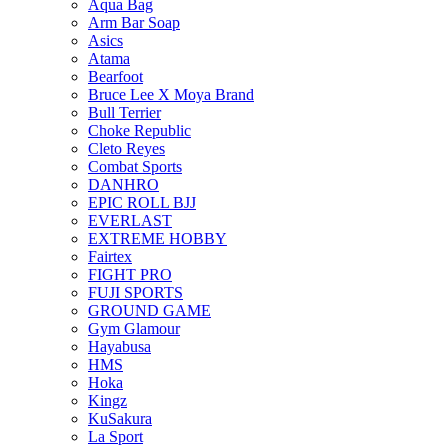
Aqua Bag
Arm Bar Soap
Asics
Atama
Bearfoot
Bruce Lee X Moya Brand
Bull Terrier
Choke Republic
Cleto Reyes
Combat Sports
DANHRO
EPIC ROLL BJJ
EVERLAST
EXTREME HOBBY
Fairtex
FIGHT PRO
FUJI SPORTS
GROUND GAME
Gym Glamour
Hayabusa
HMS
Hoka
Kingz
KuSakura
La Sport