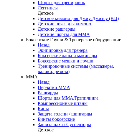
Шорты для тренировок
Леггинсы
Детское
Детское кимоно для Джиу-Джитсу (BJJ)
Детские пояса для кимоно
Детские рашгарды
Детские шорты для ММА
Боксерские Груши & Тренерское оборудование
Назад
Экипировка для тренера
Боксерские лапы и макивары
Боксерские мешки и груши
Тренировочные системы (массажеры,
валики, резина)
ММА
Назад
Перчатки ММА
Рашгарды
Шорты для ММА/Грэпплинга
Компрессионные штаны
Капы
Защита голени / шингарды
Бинты боксерские
Защита паха / Суспензоры
Детское