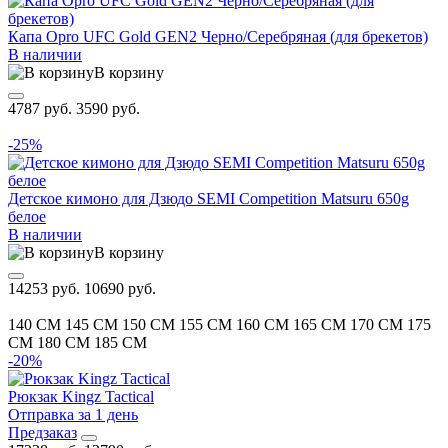
Капа Opro UFC Gold GEN2 Черно/Серебряная (для брекетов)
В наличии
В корзину
4787 руб.
3590 руб.
-25%
Детское кимоно для Дзюдо SEMI Competition Matsuru 650g
белое
В наличии
В корзину
14253 руб.
10690 руб.
140 CM
145 CM
150 CM
155 CM
160 CM
165 CM
170 CM
175
CM
180 CM
185 CM
-20%
Рюкзак Kingz Tactical
Отправка за 1 день
Предзаказ