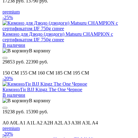
17238 руб.
13790 руб.
premium
-25%
Кимоно для Дзюдо (дзюдоги) Matsuru CHAMPION с
сертификатом IJF 750g синее
В наличии
В корзину
29853 руб.
22390 руб.
150 CM
155 CM
160 CM
185 CM
195 CM
-20%
Кимоно/Ги BJJ Kingz The One Черное
В наличии
В корзину
19238 руб.
15390 руб.
A0
A0L
A1
A1L
A2
A2H
A2L
A3
A3H
A3L
A4
premium
-20%