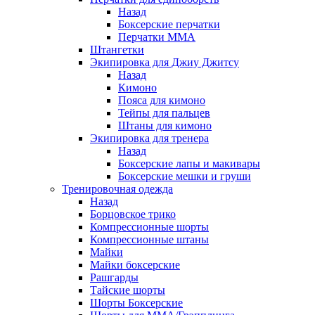
Назад
Боксерские перчатки
Перчатки ММА
Штангетки
Экипировка для Джиу Джитсу
Назад
Кимоно
Пояса для кимоно
Тейпы для пальцев
Штаны для кимоно
Экипировка для тренера
Назад
Боксерские лапы и макивары
Боксерские мешки и груши
Тренировочная одежда
Назад
Борцовское трико
Компрессионные шорты
Компрессионные штаны
Майки
Майки боксерские
Рашгарды
Тайские шорты
Шорты Боксерские