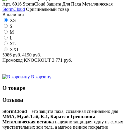
Арт. 6016
StormCloud Защита Для Паха Металлическая
StormCloud
Оригинальный товар
В наличии
XS
S
M
L
XL
XXL
5986 руб.
4190 руб.
Промокод
KNOCKOUT
3 771 руб.
В корзину
О товаре
Отзывы
StormCloud
– это защита паха, созданная специально для
ММА, Муай-Тай, К-1, Каратэ и Грепплинга
.
Металлическая вставка
надежно защищает одну из самых
чувствительных зон тела, а мягкое пенное покрытие