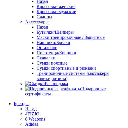
Назад
Кроссовки женские
Кроссовки мужские
Сланцы
Аксессуары
Назад
Бутылки/Шейкеры
Маски тренировочные / Защитные
Нашивки/Брелки
Остальное
Полотенца/Коврики
Скакалки
Сумки поясные
Сумки спортивные и рюкзаки
Тренировочные системы (массажеры,
валики, резина)
Распродажа
Подарочные
сертификаты
Бренды
Назад
4FIZJO
8 Weapons
Adidas