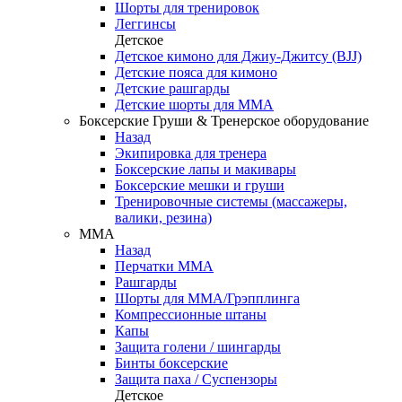
Шорты для тренировок
Леггинсы
Детское
Детское кимоно для Джиу-Джитсу (BJJ)
Детские пояса для кимоно
Детские рашгарды
Детские шорты для ММА
Боксерские Груши & Тренерское оборудование
Назад
Экипировка для тренера
Боксерские лапы и макивары
Боксерские мешки и груши
Тренировочные системы (массажеры,
валики, резина)
ММА
Назад
Перчатки ММА
Рашгарды
Шорты для ММА/Грэпплинга
Компрессионные штаны
Капы
Защита голени / шингарды
Бинты боксерские
Защита паха / Суспензоры
Детское