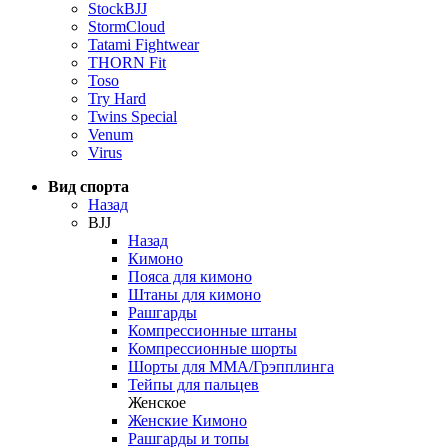
StockBJJ
StormCloud
Tatami Fightwear
THORN Fit
Toso
Try Hard
Twins Special
Venum
Virus
Вид спорта
Назад
BJJ
Назад
Кимоно
Пояса для кимоно
Штаны для кимоно
Рашгарды
Компрессионные штаны
Компрессионные шорты
Шорты для ММА/Грэпплинга
Тейпы для пальцев
Женское
Женские Кимоно
Рашгарды и топы