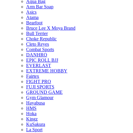
Aqua Bag
Arm Bar Soap
Asics
Atama
Bearfoot
Bruce Lee X Moya Brand
Bull Terrier
Choke Republic
Cleto Reyes
Combat Sports
DANHRO
EPIC ROLL BJJ
EVERLAST
EXTREME HOBBY
Fairtex
FIGHT PRO
FUJI SPORTS
GROUND GAME
Gym Glamour
Hayabusa
HMS
Hoka
Kingz
KuSakura
La Sport