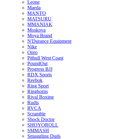
Leone
Maeda
MANTO
MATSURU
MMANIAK
Moskova
Moya Brand
N'Durance Equipment
Nike
Opro
Pitbull West Coast
PoundOut
Progress BJJ
RDX Sports
Reebok
Ring Sport
Ringhorns
Rival Boxing
Rudis
RVCA
Scramble
Shock Doctor
SHOYOROLL
SMMASH
Smuggling Duds