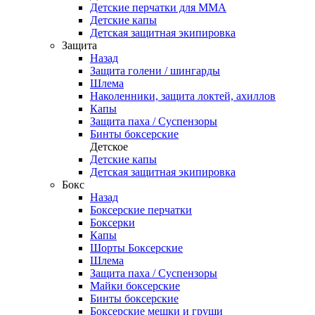
Детские перчатки для ММА
Детские капы
Детская защитная экипировка
Защита
Назад
Защита голени / шингарды
Шлема
Наколенники, защита локтей, ахиллов
Капы
Защита паха / Суспензоры
Бинты боксерские
Детское
Детские капы
Детская защитная экипировка
Бокс
Назад
Боксерские перчатки
Боксерки
Капы
Шорты Боксерские
Шлема
Защита паха / Суспензоры
Майки боксерские
Бинты боксерские
Боксерские мешки и груши