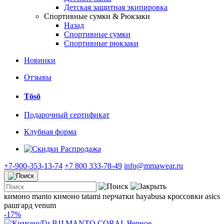
Детская защитная экипировка
Спортивные сумки & Рюкзаки
Назад
Спортивные сумки
Спортивные рюкзаки
Новинки
Отзывы
Tōsō
Подарочный сертификат
Клубная форма
Распродажа
+7-900-353-13-74
+7 800 333-78-49
info@mmawear.ru
кимоно manto
кимоно tatami
перчатки hayabusa
кроссовки asics
рашгард venum
-17%