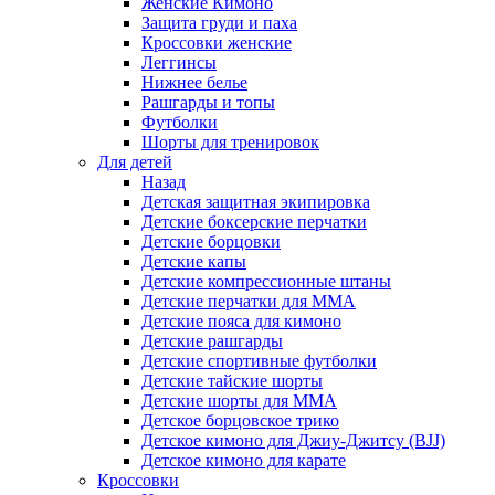
Женские Кимоно
Защита груди и паха
Кроссовки женские
Леггинсы
Нижнее белье
Рашгарды и топы
Футболки
Шорты для тренировок
Для детей
Назад
Детская защитная экипировка
Детские боксерские перчатки
Детские борцовки
Детские капы
Детские компрессионные штаны
Детские перчатки для ММА
Детские пояса для кимоно
Детские рашгарды
Детские спортивные футболки
Детские тайские шорты
Детские шорты для ММА
Детское борцовское трико
Детское кимоно для Джиу-Джитсу (BJJ)
Детское кимоно для карате
Кроссовки