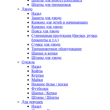
Шорты для ММА/Грэпплинга
Шорты для тренировок
Дзюдо
Назад
Защита для дзюдо
Кимоно для детей и начинающих
Кимоно для дзюдо
Пояса для дзюдо
Сувенирная продукция (брелки, ручки,
блокноты и т.д.)
Сумки для дзюдо
Тренировочное оборудование
Шапки и кепки
Штаны для дзюдо
Одежда
Назад
Кофты
Куртки
Майки
Нижнее белье / носки
Футболки
Шапки / Кепки
Штаны / Шорты
Для девушек
Назад