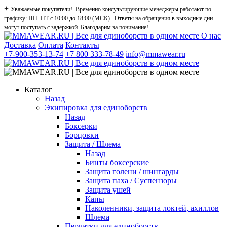
+
Уважаемые покупатели! Временно консультирующие менеджеры работают по
графику: ПН–ПТ с 10:00 до 18:00 (МСК). Ответы на обращения в выходные дни
могут поступать с задержкой. Благодарим за понимание!
О нас
Доставка
Оплата
Контакты
+7-900-353-13-74
+7 800 333-78-49
info@mmawear.ru
Каталог
Назад
Экипировка для единоборств
Назад
Боксерки
Борцовки
Защита / Шлема
Назад
Бинты боксерские
Защита голени / шингарды
Защита паха / Суспензоры
Защита ушей
Капы
Наколенники, защита локтей, ахиллов
Шлема
Перчатки для единоборств