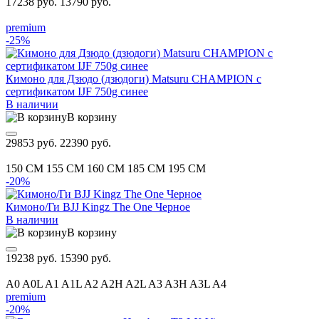
17238 руб.
13790 руб.
premium
-25%
Кимоно для Дзюдо (дзюдоги) Matsuru CHAMPION с
сертификатом IJF 750g синее
В наличии
В корзину
29853 руб.
22390 руб.
150 CM
155 CM
160 CM
185 CM
195 CM
-20%
Кимоно/Ги BJJ Kingz The One Черное
В наличии
В корзину
19238 руб.
15390 руб.
A0
A0L
A1
A1L
A2
A2H
A2L
A3
A3H
A3L
A4
premium
-20%