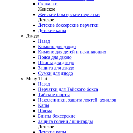
Скакалки
Женское
Женские боксерские перчатки
Детское
Детские боксерские перчатки
Детские капы
Дзюдо
Назад
Кимоно для дзюдо
Кимоно для детей и начинающих
Пояса для дзюдо
Штаны для дзюдо
Защита для дзюдо
Сумки для дзюдо
Muay Thai
Назад
Перчатки для Тайского бокса
Тайские шорты
Наколенники, защита локтей, ахиллов
Капы
Шлема
Бинты боксерские
Защита голени / шингарды
Детское
Детские капы