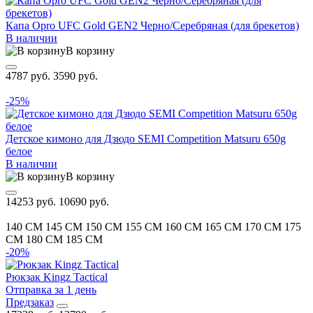
Капа Opro UFC Gold GEN2 Черно/Серебряная (для брекетов)
В наличии
В корзину
4787 руб.
3590 руб.
-25%
Детское кимоно для Дзюдо SEMI Competition Matsuru 650g
белое
В наличии
В корзину
14253 руб.
10690 руб.
140 CM
145 CM
150 CM
155 CM
160 CM
165 CM
170 CM
175
CM
180 CM
185 CM
-20%
Рюкзак Kingz Tactical
Отправка за 1 день
Предзаказ