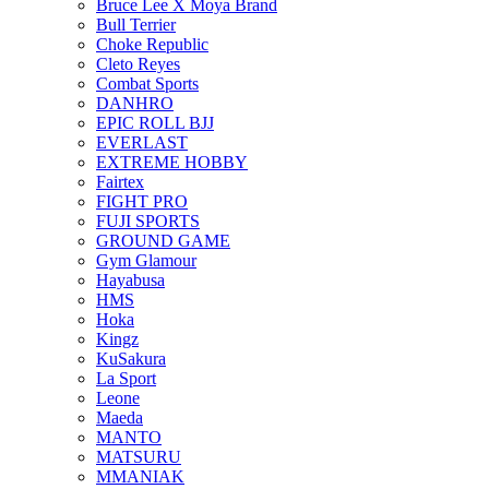
Bruce Lee X Moya Brand
Bull Terrier
Choke Republic
Cleto Reyes
Combat Sports
DANHRO
EPIC ROLL BJJ
EVERLAST
EXTREME HOBBY
Fairtex
FIGHT PRO
FUJI SPORTS
GROUND GAME
Gym Glamour
Hayabusa
HMS
Hoka
Kingz
KuSakura
La Sport
Leone
Maeda
MANTO
MATSURU
MMANIAK