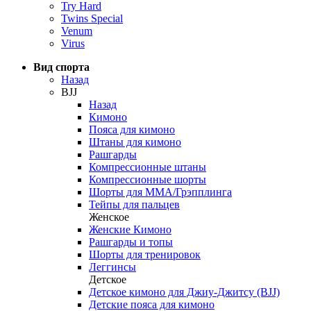
Try Hard
Twins Special
Venum
Virus
Вид спорта
Назад
BJJ
Назад
Кимоно
Пояса для кимоно
Штаны для кимоно
Рашгарды
Компрессионные штаны
Компрессионные шорты
Шорты для ММА/Грэпплинга
Тейпы для пальцев
Женское
Женские Кимоно
Рашгарды и топы
Шорты для тренировок
Леггинсы
Детское
Детское кимоно для Джиу-Джитсу (BJJ)
Детские пояса для кимоно