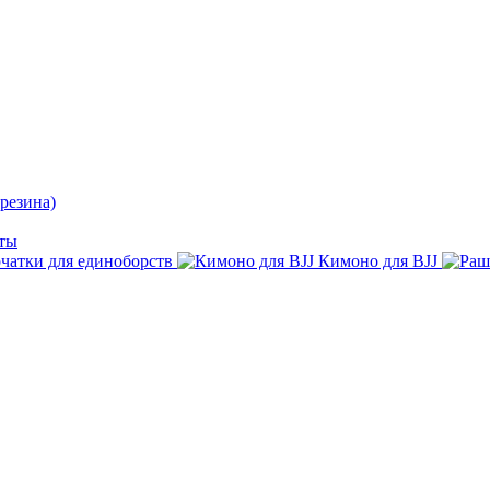
резина)
ты
чатки для единоборств
Кимоно для BJJ