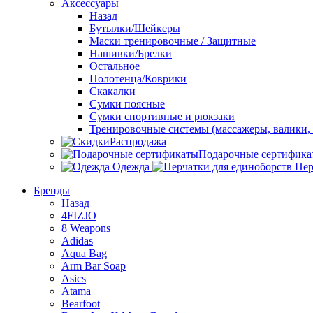
Аксессуары
Назад
Бутылки/Шейкеры
Маски тренировочные / Защитные
Нашивки/Брелки
Остальное
Полотенца/Коврики
Скакалки
Сумки поясные
Сумки спортивные и рюкзаки
Тренировочные системы (массажеры, валики, 
Распродажа
Подарочные сертифика
Одежда
Пер
Бренды
Назад
4FIZJO
8 Weapons
Adidas
Aqua Bag
Arm Bar Soap
Asics
Atama
Bearfoot