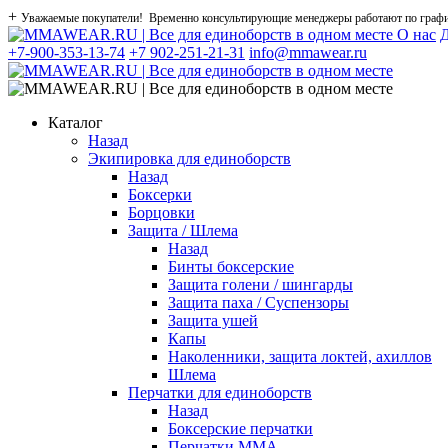
+
Уважаемые покупатели! Временно консультирующие менеджеры работают по графику
О нас
Д
+7-900-353-13-74
+7 902-251-21-31
info@mmawear.ru
Каталог
Назад
Экипировка для единоборств
Назад
Боксерки
Борцовки
Защита / Шлема
Назад
Бинты боксерские
Защита голени / шингарды
Защита паха / Суспензоры
Защита ушей
Капы
Наколенники, защита локтей, ахиллов
Шлема
Перчатки для единоборств
Назад
Боксерские перчатки
Перчатки ММА