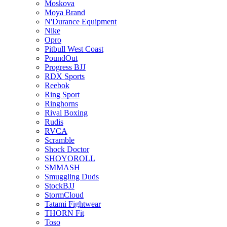
Moskova
Moya Brand
N'Durance Equipment
Nike
Opro
Pitbull West Coast
PoundOut
Progress BJJ
RDX Sports
Reebok
Ring Sport
Ringhorns
Rival Boxing
Rudis
RVCA
Scramble
Shock Doctor
SHOYOROLL
SMMASH
Smuggling Duds
StockBJJ
StormCloud
Tatami Fightwear
THORN Fit
Toso