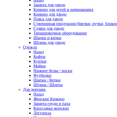
Назад
Защита для дзюдо
Кимоно для детей и начинающих
Кимоно для дзюдо
Пояса для дзюдо
Сувенирная продукция (брелки, ручки, блокно
Сумки для дзюдо
Тренировочное оборудование
Шапки и кепки
Штаны для дзюдо
Одежда
Назад
Кофты
Куртки
Майки
Нижнее белье / носки
Футболки
Шапки / Кепки
Штаны / Шорты
Для девушек
Назад
Женские Кимоно
Защита груди и паха
Кроссовки женские
Леггинсы