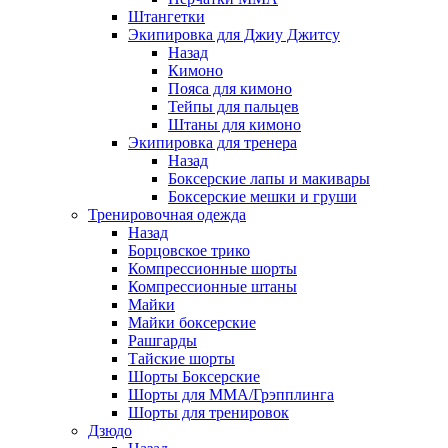
Штангетки
Экипировка для Джиу Джитсу
Назад
Кимоно
Пояса для кимоно
Тейпы для пальцев
Штаны для кимоно
Экипировка для тренера
Назад
Боксерские лапы и макивары
Боксерские мешки и груши
Тренировочная одежда
Назад
Борцовское трико
Компрессионные шорты
Компрессионные штаны
Майки
Майки боксерские
Рашгарды
Тайские шорты
Шорты Боксерские
Шорты для ММА/Грэпплинга
Шорты для тренировок
Дзюдо