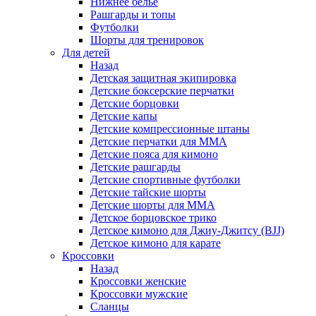
Нижнее белье
Рашгарды и топы
Футболки
Шорты для тренировок
Для детей
Назад
Детская защитная экипировка
Детские боксерские перчатки
Детские борцовки
Детские капы
Детские компрессионные штаны
Детские перчатки для ММА
Детские пояса для кимоно
Детские рашгарды
Детские спортивные футболки
Детские тайские шорты
Детские шорты для ММА
Детское борцовское трико
Детское кимоно для Джиу-Джитсу (BJJ)
Детское кимоно для карате
Кроссовки
Назад
Кроссовки женские
Кроссовки мужские
Сланцы