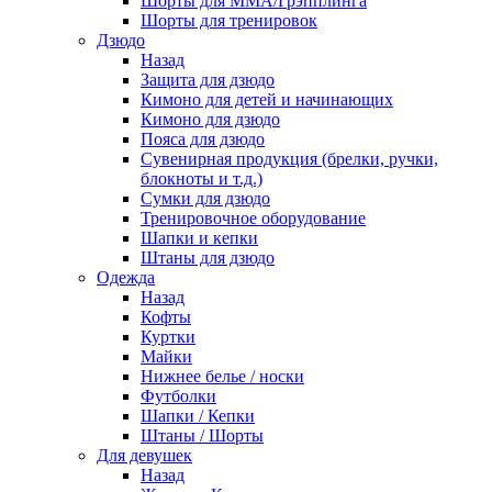
Шорты для ММА/Грэпплинга
Шорты для тренировок
Дзюдо
Назад
Защита для дзюдо
Кимоно для детей и начинающих
Кимоно для дзюдо
Пояса для дзюдо
Сувенирная продукция (брелки, ручки,
блокноты и т.д.)
Сумки для дзюдо
Тренировочное оборудование
Шапки и кепки
Штаны для дзюдо
Одежда
Назад
Кофты
Куртки
Майки
Нижнее белье / носки
Футболки
Шапки / Кепки
Штаны / Шорты
Для девушек
Назад