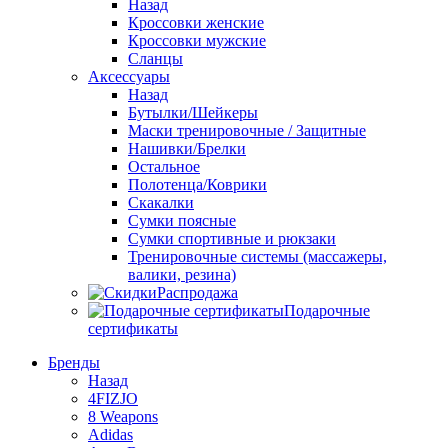
Назад
Кроссовки женские
Кроссовки мужские
Сланцы
Аксессуары
Назад
Бутылки/Шейкеры
Маски тренировочные / Защитные
Нашивки/Брелки
Остальное
Полотенца/Коврики
Скакалки
Сумки поясные
Сумки спортивные и рюкзаки
Тренировочные системы (массажеры,
валики, резина)
Распродажа
Подарочные
сертификаты
Бренды
Назад
4FIZJO
8 Weapons
Adidas