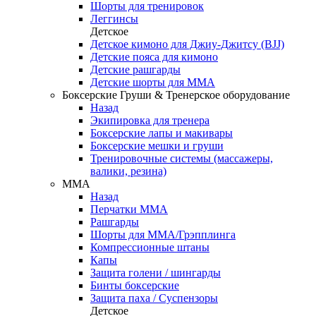
Шорты для тренировок
Леггинсы
Детское
Детское кимоно для Джиу-Джитсу (BJJ)
Детские пояса для кимоно
Детские рашгарды
Детские шорты для ММА
Боксерские Груши & Тренерское оборудование
Назад
Экипировка для тренера
Боксерские лапы и макивары
Боксерские мешки и груши
Тренировочные системы (массажеры,
валики, резина)
ММА
Назад
Перчатки ММА
Рашгарды
Шорты для ММА/Грэпплинга
Компрессионные штаны
Капы
Защита голени / шингарды
Бинты боксерские
Защита паха / Суспензоры
Детское