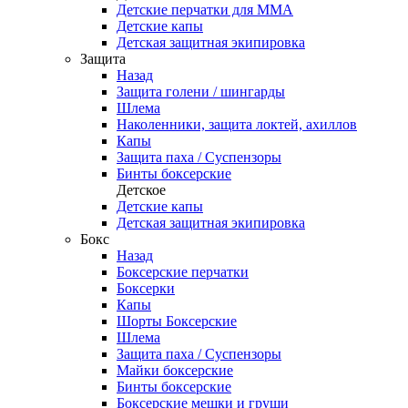
Детские перчатки для ММА
Детские капы
Детская защитная экипировка
Защита
Назад
Защита голени / шингарды
Шлема
Наколенники, защита локтей, ахиллов
Капы
Защита паха / Суспензоры
Бинты боксерские
Детское
Детские капы
Детская защитная экипировка
Бокс
Назад
Боксерские перчатки
Боксерки
Капы
Шорты Боксерские
Шлема
Защита паха / Суспензоры
Майки боксерские
Бинты боксерские
Боксерские мешки и груши