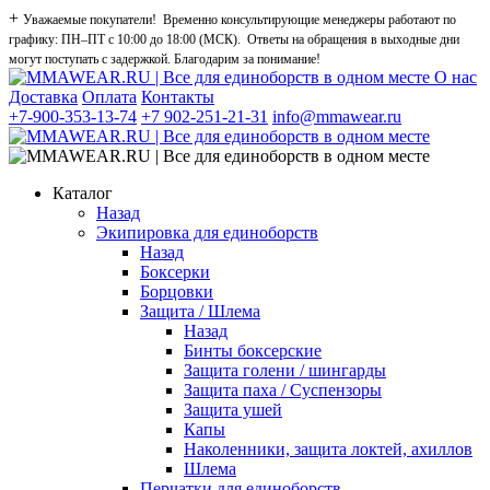
+
Уважаемые покупатели! Временно консультирующие менеджеры работают по
графику: ПН–ПТ с 10:00 до 18:00 (МСК). Ответы на обращения в выходные дни
могут поступать с задержкой. Благодарим за понимание!
О нас
Доставка
Оплата
Контакты
+7-900-353-13-74
+7 902-251-21-31
info@mmawear.ru
Каталог
Назад
Экипировка для единоборств
Назад
Боксерки
Борцовки
Защита / Шлема
Назад
Бинты боксерские
Защита голени / шингарды
Защита паха / Суспензоры
Защита ушей
Капы
Наколенники, защита локтей, ахиллов
Шлема
Перчатки для единоборств