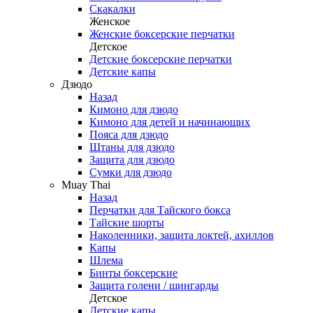
Скакалки
Женское
Женские боксерские перчатки
Детское
Детские боксерские перчатки
Детские капы
Дзюдо
Назад
Кимоно для дзюдо
Кимоно для детей и начинающих
Пояса для дзюдо
Штаны для дзюдо
Защита для дзюдо
Сумки для дзюдо
Muay Thai
Назад
Перчатки для Тайского бокса
Тайские шорты
Наколенники, защита локтей, ахиллов
Капы
Шлема
Бинты боксерские
Защита голени / шингарды
Детское
Детские капы