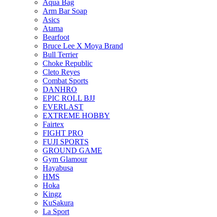
Aqua Bag
Arm Bar Soap
Asics
Atama
Bearfoot
Bruce Lee X Moya Brand
Bull Terrier
Choke Republic
Cleto Reyes
Combat Sports
DANHRO
EPIC ROLL BJJ
EVERLAST
EXTREME HOBBY
Fairtex
FIGHT PRO
FUJI SPORTS
GROUND GAME
Gym Glamour
Hayabusa
HMS
Hoka
Kingz
KuSakura
La Sport