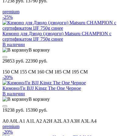
17238 руб.
13790 руб.
premium
-25%
Кимоно для Дзюдо (дзюдоги) Matsuru CHAMPION с
сертификатом IJF 750g синее
В наличии
В корзину
29853 руб.
22390 руб.
150 CM
155 CM
160 CM
185 CM
195 CM
-20%
Кимоно/Ги BJJ Kingz The One Черное
В наличии
В корзину
19238 руб.
15390 руб.
A0
A0L
A1
A1L
A2
A2H
A2L
A3
A3H
A3L
A4
premium
-20%