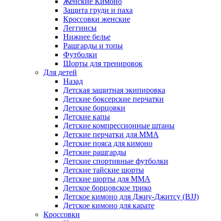
Женские Кимоно
Защита груди и паха
Кроссовки женские
Леггинсы
Нижнее белье
Рашгарды и топы
Футболки
Шорты для тренировок
Для детей
Назад
Детская защитная экипировка
Детские боксерские перчатки
Детские борцовки
Детские капы
Детские компрессионные штаны
Детские перчатки для ММА
Детские пояса для кимоно
Детские рашгарды
Детские спортивные футболки
Детские тайские шорты
Детские шорты для ММА
Детское борцовское трико
Детское кимоно для Джиу-Джитсу (BJJ)
Детское кимоно для карате
Кроссовки