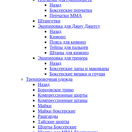
Назад
Боксерские перчатки
Перчатки ММА
Штангетки
Экипировка для Джиу Джитсу
Назад
Кимоно
Пояса для кимоно
Тейпы для пальцев
Штаны для кимоно
Экипировка для тренера
Назад
Боксерские лапы и макивары
Боксерские мешки и груши
Тренировочная одежда
Назад
Борцовское трико
Компрессионные шорты
Компрессионные штаны
Майки
Майки боксерские
Рашгарды
Тайские шорты
Шорты Боксерские