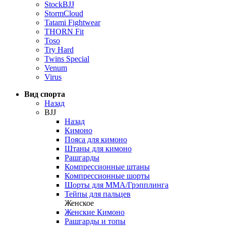
StockBJJ
StormCloud
Tatami Fightwear
THORN Fit
Toso
Try Hard
Twins Special
Venum
Virus
Вид спорта
Назад
BJJ
Назад
Кимоно
Пояса для кимоно
Штаны для кимоно
Рашгарды
Компрессионные штаны
Компрессионные шорты
Шорты для ММА/Грэпплинга
Тейпы для пальцев
Женское
Женские Кимоно
Рашгарды и топы