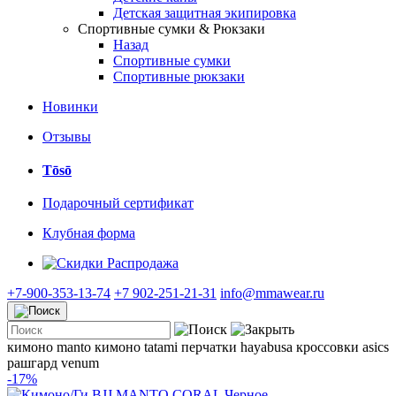
Детская защитная экипировка
Спортивные сумки & Рюкзаки
Назад
Спортивные сумки
Спортивные рюкзаки
Новинки
Отзывы
Tōsō
Подарочный сертификат
Клубная форма
Распродажа
+7-900-353-13-74
+7 902-251-21-31
info@mmawear.ru
кимоно manto
кимоно tatami
перчатки hayabusa
кроссовки asics
рашгард venum
-17%