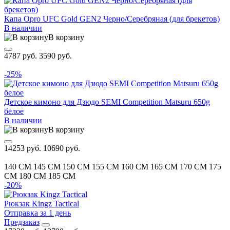
Капа Opro UFC Gold GEN2 Черно/Серебряная (для брекетов)
В наличии
В корзину
4787 руб.
3590 руб.
-25%
Детское кимоно для Дзюдо SEMI Competition Matsuru 650g
белое
В наличии
В корзину
14253 руб.
10690 руб.
140 CM
145 CM
150 CM
155 CM
160 CM
165 CM
170 CM
175
CM
180 CM
185 CM
-20%
Рюкзак Kingz Tactical
Отправка за 1 день
Предзаказ