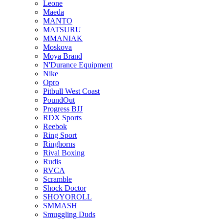
Leone
Maeda
MANTO
MATSURU
MMANIAK
Moskova
Moya Brand
N'Durance Equipment
Nike
Opro
Pitbull West Coast
PoundOut
Progress BJJ
RDX Sports
Reebok
Ring Sport
Ringhorns
Rival Boxing
Rudis
RVCA
Scramble
Shock Doctor
SHOYOROLL
SMMASH
Smuggling Duds