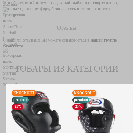
Этот боксерский шлем – надежный выбор для спортсменов,
которые ценят комфорт, безопасность и стиль во время
тренировок!
Отзывы
С нашими отзывами Вы можете ознакомиться в
нашей группе
Вконтакте
ТОВАРЫ ИЗ КАТЕГОРИИ
KNOCKOUT
KNOCKOUT
premium
premium
-25%
-25%