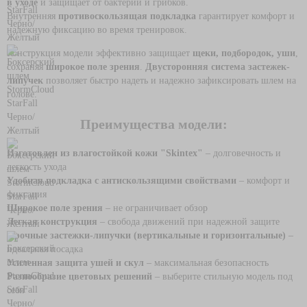
в уходе
и защищает от бактерий и грибков.
Внутренняя
противоскользящая подкладка
гарантирует комфорт и
надежную фиксацию во время тренировок.
Конструкция модели эффективно защищает
щеки, подбородок, уши
,
сохраняя
широкое поле зрения
.
Двусторонняя система застежек-
липучек
позволяет быстро надеть и надежно зафиксировать шлем на
голове.
Преимущества модели:
Изготовлен из влагостойкой кожи "Skintex"
– долговечность и
легкость ухода
Удобная подкладка с антискользящими свойствами
– комфорт и
фиксация
Широкое поле зрения
– не ограничивает обзор
Легкая конструкция
– свобода движений при надежной защите
Прочные застежки-липучки (вертикальные и горизонтальные)
–
идеальная посадка
Усиленная защита ушей и скул
– максимальная безопасность
Разнообразие цветовых решений
– выберите стильную модель под
себя