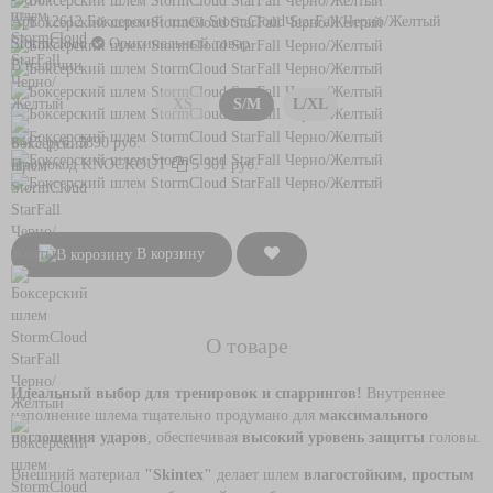
Арт. 12612
Боксерский шлем StormCloud StarFall Черно/Желтый
StormCloud
Оригинальный товар
В наличии
XS
S/M
L/XL
8415 руб.
5890 руб.
Промокод
KNOCKOUT
5 301 руб.
В корзину
О товаре
Идеальный выбор для тренировок и спаррингов!
Внутреннее
наполнение шлема тщательно продумано для
максимального
поглощения ударов
, обеспечивая
высокий уровень защиты
головы.
Внешний материал
"Skintex"
делает шлем
влагостойким, простым