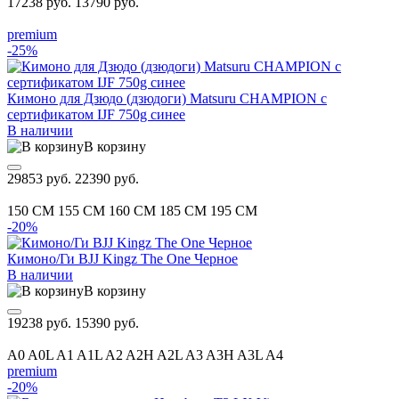
17238 руб.
13790 руб.
premium
-25%
Кимоно для Дзюдо (дзюдоги) Matsuru CHAMPION с
сертификатом IJF 750g синее
В наличии
В корзину
29853 руб.
22390 руб.
150 CM
155 CM
160 CM
185 CM
195 CM
-20%
Кимоно/Ги BJJ Kingz The One Черное
В наличии
В корзину
19238 руб.
15390 руб.
A0
A0L
A1
A1L
A2
A2H
A2L
A3
A3H
A3L
A4
premium
-20%