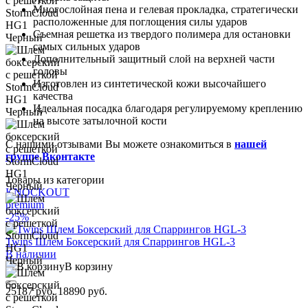
Многослойная пена и гелевая прокладка, стратегически
расположенные для поглощения силы ударов
Съемная решетка из твердого полимера для остановки
самых сильных ударов
Дополнительный защитный слой на верхней части
головы
Изготовлен из синтетической кожи высочайшего
качества
Идеальная посадка благодаря регулируемому креплению
на высоте затылочной кости
С нашими отзывами Вы можете ознакомиться в
нашей
группе Вконтакте
Товары из категории
KNOCKOUT
premium
-25%
Twins Шлем Боксерский для Спаррингов HGL-3
В наличии
В корзину
25187 руб.
18890 руб.