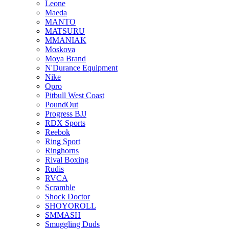
Leone
Maeda
MANTO
MATSURU
MMANIAK
Moskova
Moya Brand
N'Durance Equipment
Nike
Opro
Pitbull West Coast
PoundOut
Progress BJJ
RDX Sports
Reebok
Ring Sport
Ringhorns
Rival Boxing
Rudis
RVCA
Scramble
Shock Doctor
SHOYOROLL
SMMASH
Smuggling Duds