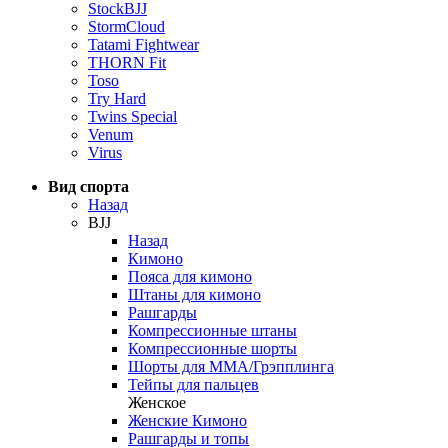
StockBJJ
StormCloud
Tatami Fightwear
THORN Fit
Toso
Try Hard
Twins Special
Venum
Virus
Вид спорта
Назад
BJJ
Назад
Кимоно
Пояса для кимоно
Штаны для кимоно
Рашгарды
Компрессионные штаны
Компрессионные шорты
Шорты для ММА/Грэпплинга
Тейпы для пальцев
Женское
Женские Кимоно
Рашгарды и топы