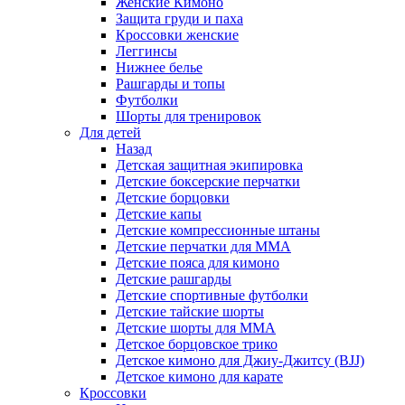
Женские Кимоно
Защита груди и паха
Кроссовки женские
Леггинсы
Нижнее белье
Рашгарды и топы
Футболки
Шорты для тренировок
Для детей
Назад
Детская защитная экипировка
Детские боксерские перчатки
Детские борцовки
Детские капы
Детские компрессионные штаны
Детские перчатки для ММА
Детские пояса для кимоно
Детские рашгарды
Детские спортивные футболки
Детские тайские шорты
Детские шорты для ММА
Детское борцовское трико
Детское кимоно для Джиу-Джитсу (BJJ)
Детское кимоно для карате
Кроссовки