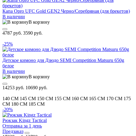
Капа Opro UFC Gold GEN2 Черно/Серебряная (для брекетов)
В наличии
В корзину
4787 руб.
3590 руб.
-25%
Детское кимоно для Дзюдо SEMI Competition Matsuru 650g
белое
В наличии
В корзину
14253 руб.
10690 руб.
140 CM
145 CM
150 CM
155 CM
160 CM
165 CM
170 CM
175
CM
180 CM
185 CM
-20%
Рюкзак Kingz Tactical
Отправка за 1 день
Предзаказ