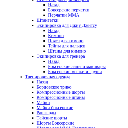
Назад
Боксерские перчатки
Перчатки ММА
Штангетки
Экипировка для Джиу Джитсу
Назад
Кимоно
Пояса для кимоно
Тейпы для пальцев
Штаны для кимоно
Экипировка для тренера
Назад
Боксерские лапы и макивары
Боксерские мешки и груши
Тренировочная одежда
Назад
Борцовское трико
Компрессионные шорты
Компрессионные штаны
Майки
Майки боксерские
Рашгарды
Тайские шорты
Шорты Боксерские