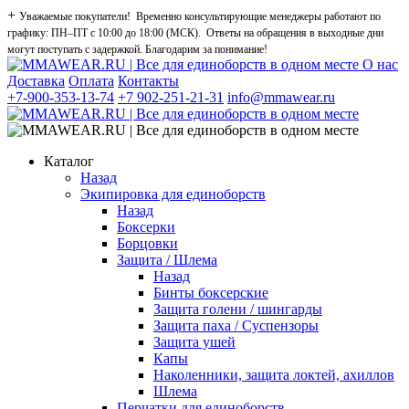
+
Уважаемые покупатели! Временно консультирующие менеджеры работают по
графику: ПН–ПТ с 10:00 до 18:00 (МСК). Ответы на обращения в выходные дни
могут поступать с задержкой. Благодарим за понимание!
О нас
Доставка
Оплата
Контакты
+7-900-353-13-74
+7 902-251-21-31
info@mmawear.ru
Каталог
Назад
Экипировка для единоборств
Назад
Боксерки
Борцовки
Защита / Шлема
Назад
Бинты боксерские
Защита голени / шингарды
Защита паха / Суспензоры
Защита ушей
Капы
Наколенники, защита локтей, ахиллов
Шлема
Перчатки для единоборств