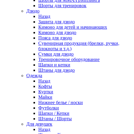
Шорты для ММА/Грэпплинга
Шорты для тренировок
Дзюдо
Назад
Защита для дзюдо
Кимоно для детей и начинающих
Кимоно для дзюдо
Пояса для дзюдо
Сувенирная продукция (брелки, ручки,
блокноты и т.д.)
Сумки для дзюдо
Тренировочное оборудование
Шапки и кепки
Штаны для дзюдо
Одежда
Назад
Кофты
Куртки
Майки
Нижнее белье / носки
Футболки
Шапки / Кепки
Штаны / Шорты
Для девушек
Назад