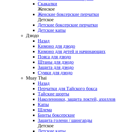
Скакалки
Женское
Женские боксерские перчатки
Детское
Детские боксерские перчатки
Детские капы
Дзюдо
Назад
Кимоно для дзюдо
Кимоно для детей и начинающих
Пояса для дзюдо
Штаны для дзюдо
Защита для дзюдо
Сумки для дзюдо
Muay Thai
Назад
Перчатки для Тайского бокса
Тайские шорты
Наколенники, защита локтей, ахиллов
Капы
Шлема
Бинты боксерские
Защита голени / шингарды
Детское
Детские капы