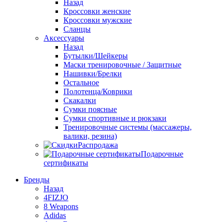
Назад
Кроссовки женские
Кроссовки мужские
Сланцы
Аксессуары
Назад
Бутылки/Шейкеры
Маски тренировочные / Защитные
Нашивки/Брелки
Остальное
Полотенца/Коврики
Скакалки
Сумки поясные
Сумки спортивные и рюкзаки
Тренировочные системы (массажеры,
валики, резина)
Распродажа
Подарочные
сертификаты
Бренды
Назад
4FIZJO
8 Weapons
Adidas