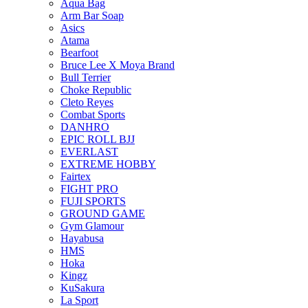
Aqua Bag
Arm Bar Soap
Asics
Atama
Bearfoot
Bruce Lee X Moya Brand
Bull Terrier
Choke Republic
Cleto Reyes
Combat Sports
DANHRO
EPIC ROLL BJJ
EVERLAST
EXTREME HOBBY
Fairtex
FIGHT PRO
FUJI SPORTS
GROUND GAME
Gym Glamour
Hayabusa
HMS
Hoka
Kingz
KuSakura
La Sport