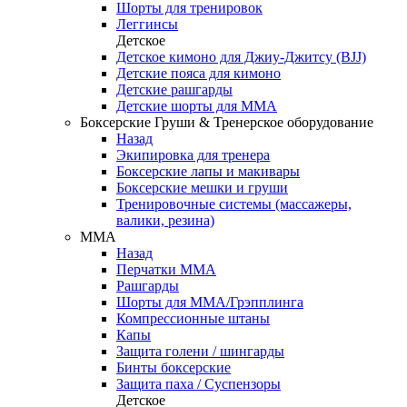
Шорты для тренировок
Леггинсы
Детское
Детское кимоно для Джиу-Джитсу (BJJ)
Детские пояса для кимоно
Детские рашгарды
Детские шорты для ММА
Боксерские Груши & Тренерское оборудование
Назад
Экипировка для тренера
Боксерские лапы и макивары
Боксерские мешки и груши
Тренировочные системы (массажеры,
валики, резина)
ММА
Назад
Перчатки ММА
Рашгарды
Шорты для ММА/Грэпплинга
Компрессионные штаны
Капы
Защита голени / шингарды
Бинты боксерские
Защита паха / Суспензоры
Детское