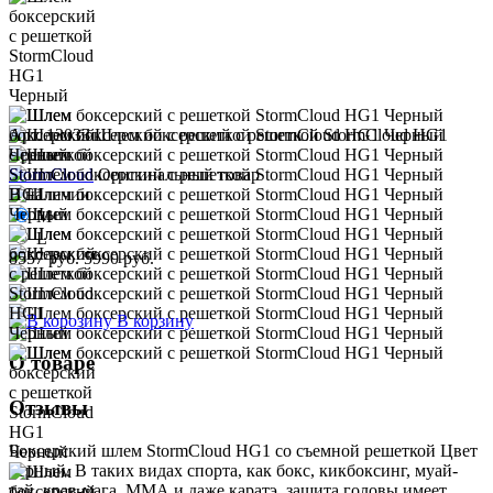
Арт. 13033
Шлем боксерский с решеткой StormCloud HG1
Черный
StormCloud
Оригинальный товар
В наличии
M
L
8557 руб.
5990 руб.
В корзину
О товаре
Отзывы
Боксерский шлем StormCloud HG1 со съемной решеткой Цвет
черный. В таких видах спорта, как бокс, кикбоксинг, муай-
тай, крав-мага, ММА и даже каратэ, защита головы имеет