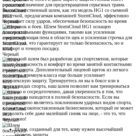
решающее значение для предотвращения серьезных травм.
Высококачественный шлем, как эта модель HG1 со съемной
решеткой, предлагаемая компанией StormCloud, эффективно
поглощает силу ударов, обеспечивая безопасность во время
тренировок и боев. Шлем StormCloud HG1 оснащен
дополнительными функциями, такими как усиленная
амортизирующая пена в области щек и усиленная строчка для
защиты уха, что гарантирует не только безопасность, но и
комфорт и точную посадку.
Боксерский шлем был разработан для спортсменов, которые
ценят безопасность и комфорт во время занятий контактными
видами спорта. Дополнительный лицевой щиток из легкого
полимера премиум-класса еще больше усиливает
комплексную защиту. Тренируетесь ли вы в боксе или в
других видах спорта, наш шлем позволит вам тренироваться
уверенно и сосредоточенно, давая уверенность в том, что
ваша голова находится в полной безопасности. Если вы
одновременно являетесь поклонником ударных видов спорта,
а также высокопоставленным бизнесменом, который не может
позволить себе даже малейший синяк на лице, - это то, что
вам нужно!
Шлем, созданный для тех, кому нужен высочайший
уровень защиты