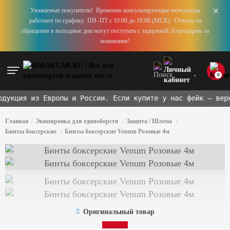
+
Уважаемые покупатели! Временно консультирующие менеджеры
работают по графику: ПН–ПТ с 10:00 до 18:00 (МСК). Ответы на
обращения в выходные дни могут поступать с задержкой. Благодарим за
понимание!
0
укция из Европы и России. Если купите у нас фейк — верн
Главная
Экипировка для единоборств
Защита / Шлема
Бинты боксерские
Бинты боксерские Venum Розовые 4м
Оригинальный товар