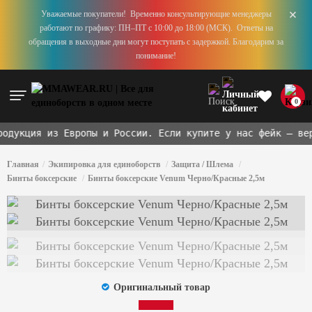
+
Уважаемые покупатели! Временно консультирующие менеджеры
работают по графику: ПН–ПТ с 10:00 до 18:00 (МСК). Ответы на
обращения в выходные дни могут поступать с задержкой. Благодарим за
понимание!
0
укция из Европы и России. Если купите у нас фейк — верн
Главная
Экипировка для единоборств
Защита / Шлема
Бинты боксерские
Бинты боксерские Venum Черно/Красные 2,5м
Оригинальный товар