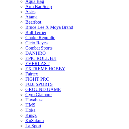
Aqua Bag
Arm Bar Soap
Asics
Atama
Bearfoot
Bruce Lee X Moya Brand
Bull Terrier
Choke Republic
Cleto Reyes
Combat Sports
DANHRO
EPIC ROLL BJJ
EVERLAST
EXTREME HOBBY
Fairtex
FIGHT PRO
FUJI SPORTS
GROUND GAME
Gym Glamour
Hayabusa
HMS
Hoka
Kingz
KuSakura
La Sport