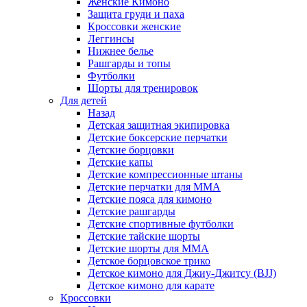
Женские Кимоно
Защита груди и паха
Кроссовки женские
Леггинсы
Нижнее белье
Рашгарды и топы
Футболки
Шорты для тренировок
Для детей
Назад
Детская защитная экипировка
Детские боксерские перчатки
Детские борцовки
Детские капы
Детские компрессионные штаны
Детские перчатки для ММА
Детские пояса для кимоно
Детские рашгарды
Детские спортивные футболки
Детские тайские шорты
Детские шорты для ММА
Детское борцовское трико
Детское кимоно для Джиу-Джитсу (BJJ)
Детское кимоно для карате
Кроссовки