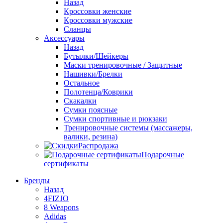
Назад
Кроссовки женские
Кроссовки мужские
Сланцы
Аксессуары
Назад
Бутылки/Шейкеры
Маски тренировочные / Защитные
Нашивки/Брелки
Остальное
Полотенца/Коврики
Скакалки
Сумки поясные
Сумки спортивные и рюкзаки
Тренировочные системы (массажеры,
валики, резина)
Распродажа
Подарочные
сертификаты
Бренды
Назад
4FIZJO
8 Weapons
Adidas