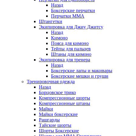
Назад
Боксерские перчатки
Перчатки ММА
Штангетки
Экипировка для Джиу Джитсу
Назад
Кимоно
Пояса для кимоно
Тейпы для пальцев
Штаны для кимоно
Экипировка для тренера
Назад
Боксерские лапы и макивары
Боксерские мешки и груши
Тренировочная одежда
Назад
Борцовское трико
Компрессионные шорты
Компрессионные штаны
Майки
Майки боксерские
Рашгарды
Тайские шорты
Шорты Боксерские