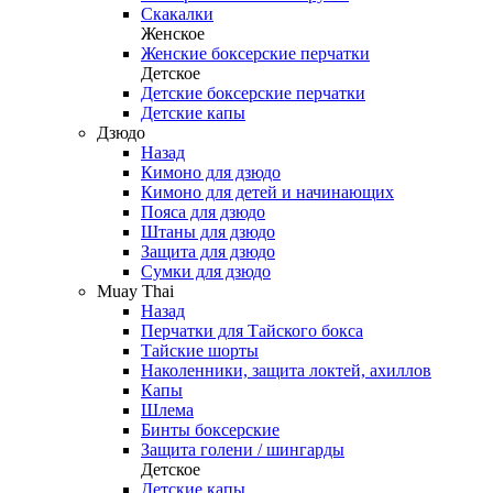
Скакалки
Женское
Женские боксерские перчатки
Детское
Детские боксерские перчатки
Детские капы
Дзюдо
Назад
Кимоно для дзюдо
Кимоно для детей и начинающих
Пояса для дзюдо
Штаны для дзюдо
Защита для дзюдо
Сумки для дзюдо
Muay Thai
Назад
Перчатки для Тайского бокса
Тайские шорты
Наколенники, защита локтей, ахиллов
Капы
Шлема
Бинты боксерские
Защита голени / шингарды
Детское
Детские капы