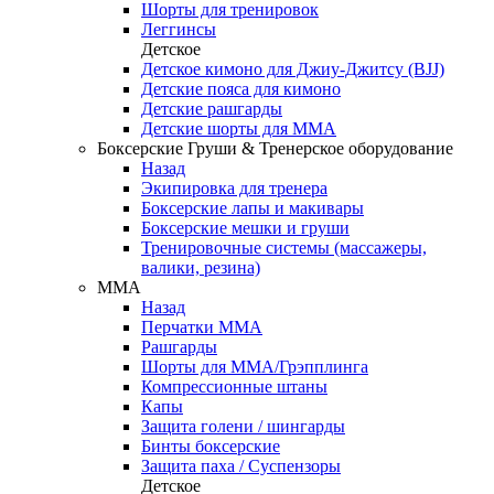
Шорты для тренировок
Леггинсы
Детское
Детское кимоно для Джиу-Джитсу (BJJ)
Детские пояса для кимоно
Детские рашгарды
Детские шорты для ММА
Боксерские Груши & Тренерское оборудование
Назад
Экипировка для тренера
Боксерские лапы и макивары
Боксерские мешки и груши
Тренировочные системы (массажеры,
валики, резина)
ММА
Назад
Перчатки ММА
Рашгарды
Шорты для ММА/Грэпплинга
Компрессионные штаны
Капы
Защита голени / шингарды
Бинты боксерские
Защита паха / Суспензоры
Детское