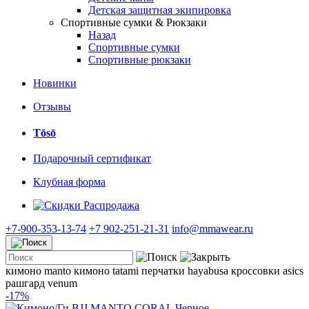
Детская защитная экипировка
Спортивные сумки & Рюкзаки
Назад
Спортивные сумки
Спортивные рюкзаки
Новинки
Отзывы
Tōsō
Подарочный сертификат
Клубная форма
Распродажа
+7-900-353-13-74
+7 902-251-21-31
info@mmawear.ru
кимоно manto
кимоно tatami
перчатки hayabusa
кроссовки asics
рашгард venum
-17%