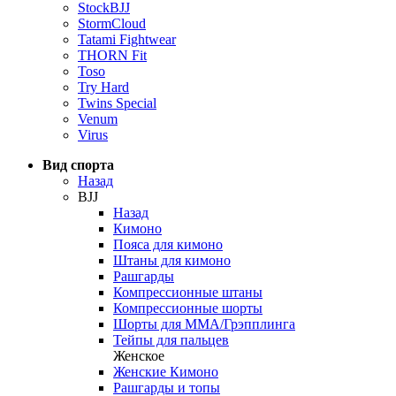
StockBJJ
StormCloud
Tatami Fightwear
THORN Fit
Toso
Try Hard
Twins Special
Venum
Virus
Вид спорта
Назад
BJJ
Назад
Кимоно
Пояса для кимоно
Штаны для кимоно
Рашгарды
Компрессионные штаны
Компрессионные шорты
Шорты для ММА/Грэпплинга
Тейпы для пальцев
Женское
Женские Кимоно
Рашгарды и топы