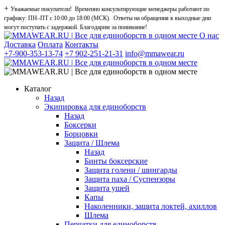
+
Уважаемые покупатели! Временно консультирующие менеджеры работают по
графику: ПН–ПТ с 10:00 до 18:00 (МСК). Ответы на обращения в выходные дни
могут поступать с задержкой. Благодарим за понимание!
О нас
Доставка
Оплата
Контакты
+7-900-353-13-74
+7 902-251-21-31
info@mmawear.ru
Каталог
Назад
Экипировка для единоборств
Назад
Боксерки
Борцовки
Защита / Шлема
Назад
Бинты боксерские
Защита голени / шингарды
Защита паха / Суспензоры
Защита ушей
Капы
Наколенники, защита локтей, ахиллов
Шлема
Перчатки для единоборств