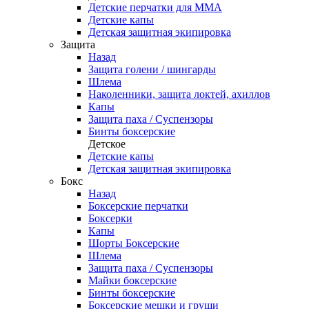
Детские перчатки для ММА
Детские капы
Детская защитная экипировка
Защита
Назад
Защита голени / шингарды
Шлема
Наколенники, защита локтей, ахиллов
Капы
Защита паха / Суспензоры
Бинты боксерские
Детское
Детские капы
Детская защитная экипировка
Бокс
Назад
Боксерские перчатки
Боксерки
Капы
Шорты Боксерские
Шлема
Защита паха / Суспензоры
Майки боксерские
Бинты боксерские
Боксерские мешки и груши