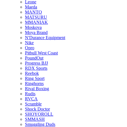
Leone
Maeda
MANTO
MATSURU
MMANIAK
Moskova
Moya Brand
N'Durance Equipment
Nike
Opro
Pitbull West Coast
PoundOut
Progress BJJ
RDX Sports
Reebok
Ring Sport
Ringhorns
Rival Boxing
Rudis
RVCA
Scramble
Shock Doctor
SHOYOROLL
SMMASH
Smuggling Duds