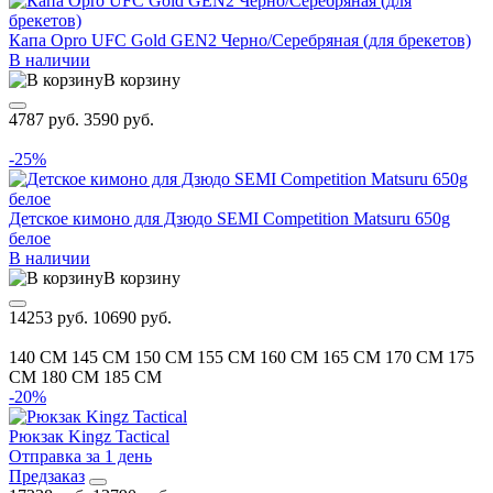
Капа Opro UFC Gold GEN2 Черно/Серебряная (для брекетов)
В наличии
В корзину
4787 руб.
3590 руб.
-25%
Детское кимоно для Дзюдо SEMI Competition Matsuru 650g
белое
В наличии
В корзину
14253 руб.
10690 руб.
140 CM
145 CM
150 CM
155 CM
160 CM
165 CM
170 CM
175
CM
180 CM
185 CM
-20%
Рюкзак Kingz Tactical
Отправка за 1 день
Предзаказ