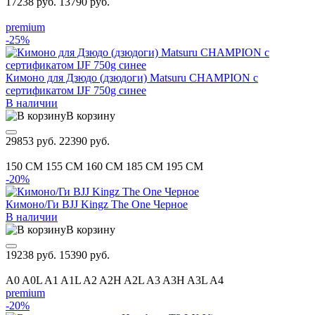
17238 руб.
13790 руб.
premium
-25%
Кимоно для Дзюдо (дзюдоги) Matsuru CHAMPION с
сертификатом IJF 750g синее
В наличии
В корзину
29853 руб.
22390 руб.
150 CM
155 CM
160 CM
185 CM
195 CM
-20%
Кимоно/Ги BJJ Kingz The One Черное
В наличии
В корзину
19238 руб.
15390 руб.
A0
A0L
A1
A1L
A2
A2H
A2L
A3
A3H
A3L
A4
premium
-20%