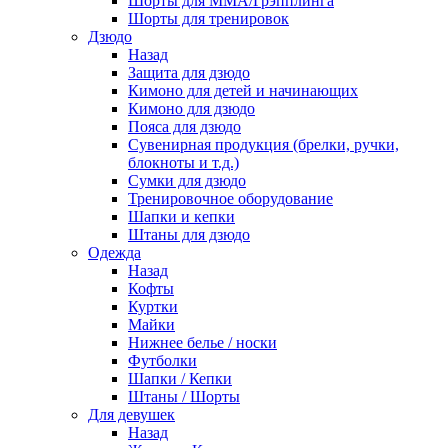
Шорты для ММА/Грэпплинга
Шорты для тренировок
Дзюдо
Назад
Защита для дзюдо
Кимоно для детей и начинающих
Кимоно для дзюдо
Пояса для дзюдо
Сувенирная продукция (брелки, ручки,
блокноты и т.д.)
Сумки для дзюдо
Тренировочное оборудование
Шапки и кепки
Штаны для дзюдо
Одежда
Назад
Кофты
Куртки
Майки
Нижнее белье / носки
Футболки
Шапки / Кепки
Штаны / Шорты
Для девушек
Назад