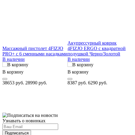
Акупрессурный коврик
Массажный пистолет 4FIZJO
4FIZJO ERGO с квадратной
PRO+ с 6 сменными насадками
подушкой Черно/Золотой
В наличии
В наличии
В
В корзину
В корзину
5
38653 руб.
28990 руб.
8387 руб.
6290 руб.
Узнавать о новинках
Подписаться