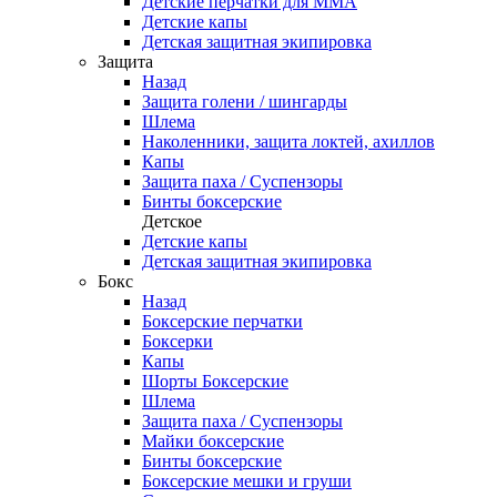
Детские перчатки для ММА
Детские капы
Детская защитная экипировка
Защита
Назад
Защита голени / шингарды
Шлема
Наколенники, защита локтей, ахиллов
Капы
Защита паха / Суспензоры
Бинты боксерские
Детское
Детские капы
Детская защитная экипировка
Бокс
Назад
Боксерские перчатки
Боксерки
Капы
Шорты Боксерские
Шлема
Защита паха / Суспензоры
Майки боксерские
Бинты боксерские
Боксерские мешки и груши