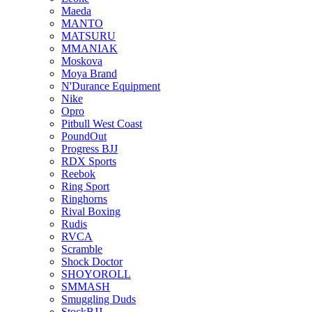
Maeda
MANTO
MATSURU
MMANIAK
Moskova
Moya Brand
N'Durance Equipment
Nike
Opro
Pitbull West Coast
PoundOut
Progress BJJ
RDX Sports
Reebok
Ring Sport
Ringhorns
Rival Boxing
Rudis
RVCA
Scramble
Shock Doctor
SHOYOROLL
SMMASH
Smuggling Duds
StockBJJ