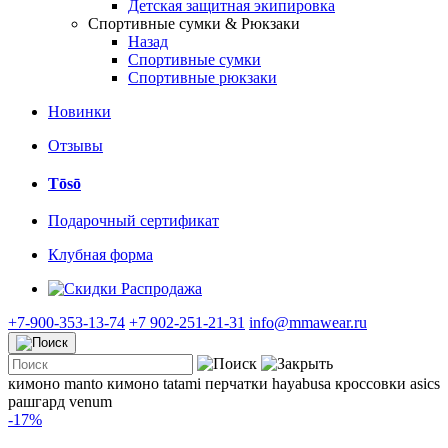
Детская защитная экипировка
Спортивные сумки & Рюкзаки
Назад
Спортивные сумки
Спортивные рюкзаки
Новинки
Отзывы
Tōsō
Подарочный сертификат
Клубная форма
Распродажа
+7-900-353-13-74
+7 902-251-21-31
info@mmawear.ru
кимоно manto
кимоно tatami
перчатки hayabusa
кроссовки asics
рашгард venum
-17%