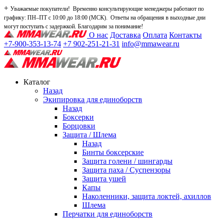
+
Уважаемые покупатели! Временно консультирующие менеджеры работают по
графику: ПН–ПТ с 10:00 до 18:00 (МСК). Ответы на обращения в выходные дни
могут поступать с задержкой. Благодарим за понимание!
О нас
Доставка
Оплата
Контакты
+7-900-353-13-74
+7 902-251-21-31
info@mmawear.ru
Каталог
Назад
Экипировка для единоборств
Назад
Боксерки
Борцовки
Защита / Шлема
Назад
Бинты боксерские
Защита голени / шингарды
Защита паха / Суспензоры
Защита ушей
Капы
Наколенники, защита локтей, ахиллов
Шлема
Перчатки для единоборств