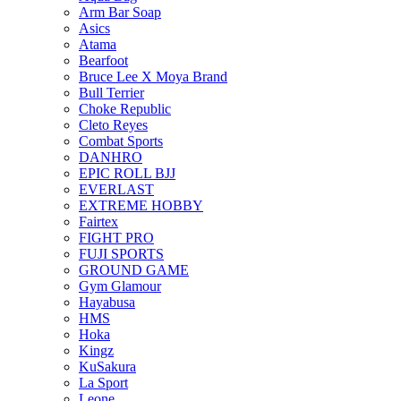
Arm Bar Soap
Asics
Atama
Bearfoot
Bruce Lee X Moya Brand
Bull Terrier
Choke Republic
Cleto Reyes
Combat Sports
DANHRO
EPIC ROLL BJJ
EVERLAST
EXTREME HOBBY
Fairtex
FIGHT PRO
FUJI SPORTS
GROUND GAME
Gym Glamour
Hayabusa
HMS
Hoka
Kingz
KuSakura
La Sport
Leone