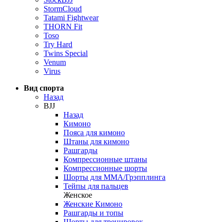
StormCloud
Tatami Fightwear
THORN Fit
Toso
Try Hard
Twins Special
Venum
Virus
Вид спорта
Назад
BJJ
Назад
Кимоно
Пояса для кимоно
Штаны для кимоно
Рашгарды
Компрессионные штаны
Компрессионные шорты
Шорты для ММА/Грэпплинга
Тейпы для пальцев
Женское
Женские Кимоно
Рашгарды и топы
Шорты для тренировок