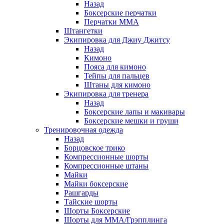
Назад
Боксерские перчатки
Перчатки ММА
Штангетки
Экипировка для Джиу Джитсу
Назад
Кимоно
Пояса для кимоно
Тейпы для пальцев
Штаны для кимоно
Экипировка для тренера
Назад
Боксерские лапы и макивары
Боксерские мешки и груши
Тренировочная одежда
Назад
Борцовское трико
Компрессионные шорты
Компрессионные штаны
Майки
Майки боксерские
Рашгарды
Тайские шорты
Шорты Боксерские
Шорты для ММА/Грэпплинга