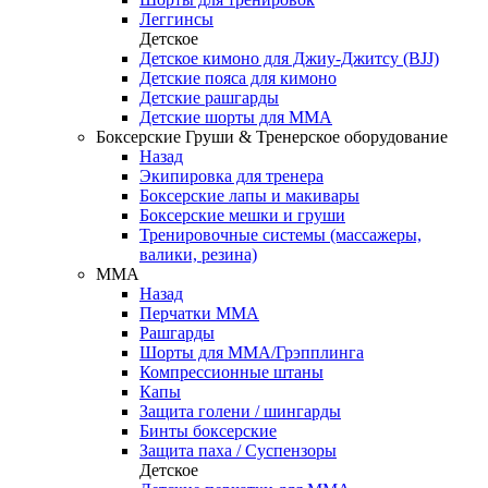
Леггинсы
Детское
Детское кимоно для Джиу-Джитсу (BJJ)
Детские пояса для кимоно
Детские рашгарды
Детские шорты для ММА
Боксерские Груши & Тренерское оборудование
Назад
Экипировка для тренера
Боксерские лапы и макивары
Боксерские мешки и груши
Тренировочные системы (массажеры,
валики, резина)
ММА
Назад
Перчатки ММА
Рашгарды
Шорты для ММА/Грэпплинга
Компрессионные штаны
Капы
Защита голени / шингарды
Бинты боксерские
Защита паха / Суспензоры
Детское