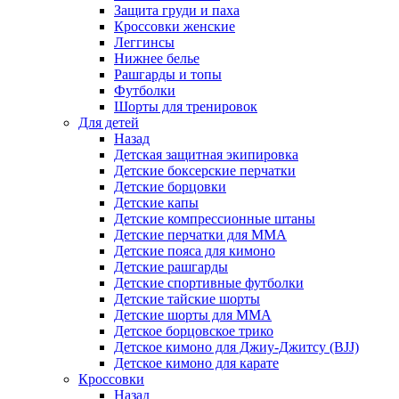
Защита груди и паха
Кроссовки женские
Леггинсы
Нижнее белье
Рашгарды и топы
Футболки
Шорты для тренировок
Для детей
Назад
Детская защитная экипировка
Детские боксерские перчатки
Детские борцовки
Детские капы
Детские компрессионные штаны
Детские перчатки для ММА
Детские пояса для кимоно
Детские рашгарды
Детские спортивные футболки
Детские тайские шорты
Детские шорты для ММА
Детское борцовское трико
Детское кимоно для Джиу-Джитсу (BJJ)
Детское кимоно для карате
Кроссовки
Назад