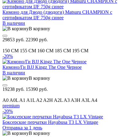
Кимоно для Дзюдо (дзюдоги) Matsuru CHAMPION с
сертификатом IJF 750g синее
В наличии
В корзину
29853 руб.
22390 руб.
150 CM
155 CM
160 CM
185 CM
195 CM
-20%
Кимоно/Ги BJJ Kingz The One Черное
В наличии
В корзину
19238 руб.
15390 руб.
A0
A0L
A1
A1L
A2
A2H
A2L
A3
A3H
A3L
A4
premium
-20%
Боксерские перчатки Hayabusa T3 LX Vintage
Отправка за 1 день
В корзину