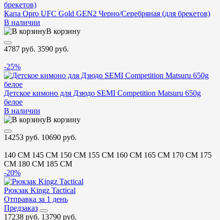
Капа Opro UFC Gold GEN2 Черно/Серебряная (для брекетов)
В наличии
В корзину
4787 руб.
3590 руб.
-25%
Детское кимоно для Дзюдо SEMI Competition Matsuru 650g
белое
В наличии
В корзину
14253 руб.
10690 руб.
140 CM
145 CM
150 CM
155 CM
160 CM
165 CM
170 CM
175
CM
180 CM
185 CM
-20%
Рюкзак Kingz Tactical
Отправка за 1 день
Предзаказ
17238 руб.
13790 руб.