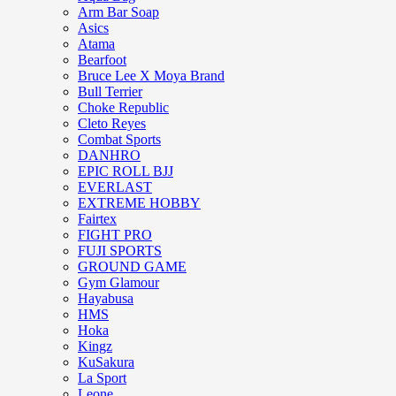
Arm Bar Soap
Asics
Atama
Bearfoot
Bruce Lee X Moya Brand
Bull Terrier
Choke Republic
Cleto Reyes
Combat Sports
DANHRO
EPIC ROLL BJJ
EVERLAST
EXTREME HOBBY
Fairtex
FIGHT PRO
FUJI SPORTS
GROUND GAME
Gym Glamour
Hayabusa
HMS
Hoka
Kingz
KuSakura
La Sport
Leone