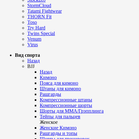
StormCloud
Tatami Fightwear
THORN Fit
Toso
Try Hard
Twins Special
Venum
Virus
Вид спорта
Назад
BJJ
Назад
Кимоно
Пояса для кимоно
Штаны для кимоно
Рашгарды
Компрессионные штаны
Компрессионные шорты
Шорты для ММА/Грэпплинга
Тейпы для пальцев
Женское
Женские Кимоно
Рашгарды и топы
Шорты для тренировок