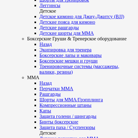
Леггинсы
Детское
Детское кимоно для Джиу-Джитсу (BJJ)
Детские пояса для кимоно
Детские рашгарды
Детские шорты для ММА
Боксерские Груши & Тренерское оборудование
Назад
Экипировка для тренера
Боксерские лапы и макивары
Боксерские мешки и груши
Тренировочные системы (массажеры,
валики, резина)
ММА
Назад
Перчатки ММА
Рашгарды
Шорты для ММА/Грэпплинга
Компрессионные штаны
Капы
Защита голени / шингарды
Бинты боксерские
Защита паха / Суспензоры
Детское