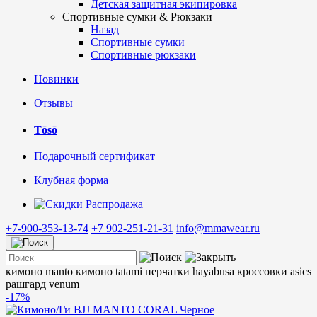
Детская защитная экипировка
Спортивные сумки & Рюкзаки
Назад
Спортивные сумки
Спортивные рюкзаки
Новинки
Отзывы
Tōsō
Подарочный сертификат
Клубная форма
Распродажа
+7-900-353-13-74
+7 902-251-21-31
info@mmawear.ru
кимоно manto
кимоно tatami
перчатки hayabusa
кроссовки asics
рашгард venum
-17%