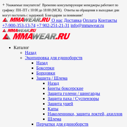
+
Уважаемые покупатели! Временно консультирующие менеджеры работают по
графику: ПН–ПТ с 10:00 до 18:00 (МСК). Ответы на обращения в выходные дни
могут поступать с задержкой. Благодарим за понимание!
О нас
Доставка
Оплата
Контакты
+7-900-353-13-74
+7 902-251-21-31
info@mmawear.ru
Каталог
Назад
Экипировка для единоборств
Назад
Боксерки
Борцовки
Защита / Шлема
Назад
Бинты боксерские
Защита голени / шингарды
Защита паха / Суспензоры
Защита ушей
Капы
Наколенники, защита локтей, ахиллов
Шлема
Перчатки для единоборств