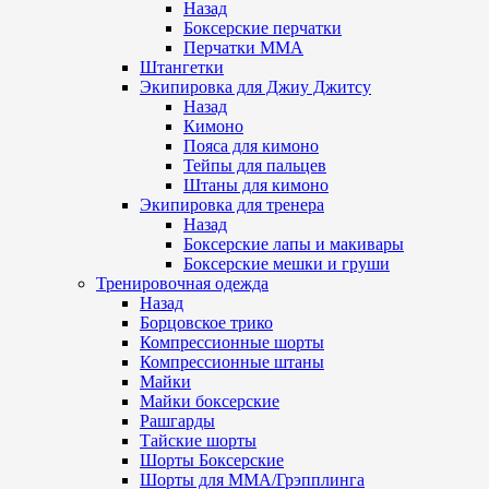
Назад
Боксерские перчатки
Перчатки ММА
Штангетки
Экипировка для Джиу Джитсу
Назад
Кимоно
Пояса для кимоно
Тейпы для пальцев
Штаны для кимоно
Экипировка для тренера
Назад
Боксерские лапы и макивары
Боксерские мешки и груши
Тренировочная одежда
Назад
Борцовское трико
Компрессионные шорты
Компрессионные штаны
Майки
Майки боксерские
Рашгарды
Тайские шорты
Шорты Боксерские
Шорты для ММА/Грэпплинга