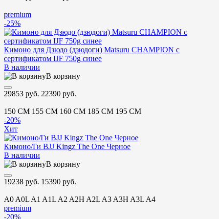
premium
-25%
Кимоно для Дзюдо (дзюдоги) Matsuru CHAMPION с
сертификатом IJF 750g синее
В наличии
В корзину
29853 руб.
22390 руб.
150 CM
155 CM
160 CM
185 CM
195 CM
-20%
Хит
Кимоно/Ги BJJ Kingz The One Черное
В наличии
В корзину
19238 руб.
15390 руб.
A0
A0L
A1
A1L
A2
A2H
A2L
A3
A3H
A3L
A4
premium
-20%