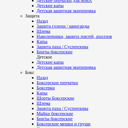
Детские перчатки для ММА
Детские капы
Детская защитная экипировка
Защита
Назад
Защита голени / шингарды
Шлема
Наколенники, защита локтей, ахиллов
Капы
Защита паха / Суспензоры
Бинты боксерские
Детское
Детские капы
Детская защитная экипировка
Бокс
Назад
Боксерские перчатки
Боксерки
Капы
Шорты Боксерские
Шлема
Защита паха / Суспензоры
Майки боксерские
Бинты боксерские
Боксерские мешки и груши