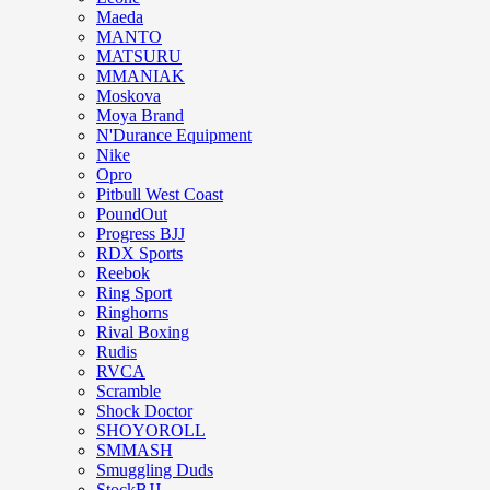
Maeda
MANTO
MATSURU
MMANIAK
Moskova
Moya Brand
N'Durance Equipment
Nike
Opro
Pitbull West Coast
PoundOut
Progress BJJ
RDX Sports
Reebok
Ring Sport
Ringhorns
Rival Boxing
Rudis
RVCA
Scramble
Shock Doctor
SHOYOROLL
SMMASH
Smuggling Duds
StockBJJ