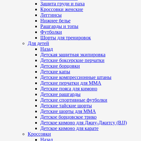
Защита груди и паха
Кроссовки женские
Леггинсы
Нижнее белье
Рашгарды и топы
Футболки
Шорты для тренировок
Для детей
Назад
Детская защитная экипировка
Детские боксерские перчатки
Детские борцовки
Детские капы
Детские компрессионные штаны
Детские перчатки для ММА
Детские пояса для кимоно
Детские рашгарды
Детские спортивные футболки
Детские тайские шорты
Детские шорты для ММА
Детское борцовское трико
Детское кимоно для Джиу-Джитсу (BJJ)
Детское кимоно для карате
Кроссовки
Назад