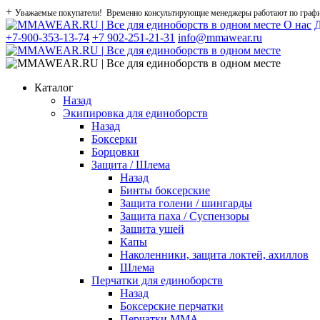
+
Уважаемые покупатели! Временно консультирующие менеджеры работают по графику
О нас
Д
+7-900-353-13-74
+7 902-251-21-31
info@mmawear.ru
Каталог
Назад
Экипировка для единоборств
Назад
Боксерки
Борцовки
Защита / Шлема
Назад
Бинты боксерские
Защита голени / шингарды
Защита паха / Суспензоры
Защита ушей
Капы
Наколенники, защита локтей, ахиллов
Шлема
Перчатки для единоборств
Назад
Боксерские перчатки
Перчатки ММА