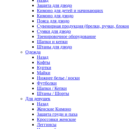
Назад
Защита для дзюдо
Кимоно для детей и начинающих
Кимоно для дзюдо
Пояса для дзюдо
Сувенирная продукция (брелки, ручки, блокно
Сумки для дзюдо
Тренировочное оборудование
Шапки и кепки
Штаны для дзюдо
Одежда
Назад
Кофты
Куртки
Майки
Нижнее белье / носки
Футболки
Шапки / Кепки
Штаны / Шорты
Для девушек
Назад
Женские Кимоно
Защита груди и паха
Кроссовки женские
Леггинсы