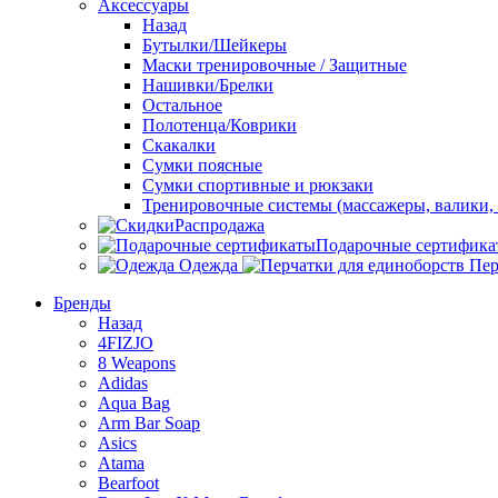
Аксессуары
Назад
Бутылки/Шейкеры
Маски тренировочные / Защитные
Нашивки/Брелки
Остальное
Полотенца/Коврики
Скакалки
Сумки поясные
Сумки спортивные и рюкзаки
Тренировочные системы (массажеры, валики, 
Распродажа
Подарочные сертифика
Одежда
Пер
Бренды
Назад
4FIZJO
8 Weapons
Adidas
Aqua Bag
Arm Bar Soap
Asics
Atama
Bearfoot