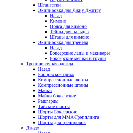
Штангетки
Экипировка для Джиу Джитсу
Назад
Кимоно
Пояса для кимоно
Тейпы для пальцев
Штаны для кимоно
Экипировка для тренера
Назад
Боксерские лапы и макивары
Боксерские мешки и груши
Тренировочная одежда
Назад
Борцовское трико
Компрессионные шорты
Компрессионные штаны
Майки
Майки боксерские
Рашгарды
Тайские шорты
Шорты Боксерские
Шорты для ММА/Грэпплинга
Шорты для тренировок
Дзюдо