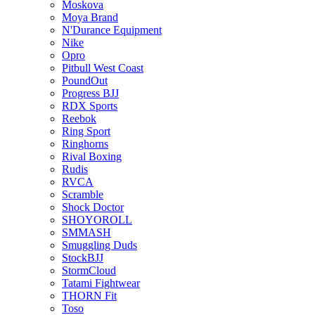
Moskova
Moya Brand
N'Durance Equipment
Nike
Opro
Pitbull West Coast
PoundOut
Progress BJJ
RDX Sports
Reebok
Ring Sport
Ringhorns
Rival Boxing
Rudis
RVCA
Scramble
Shock Doctor
SHOYOROLL
SMMASH
Smuggling Duds
StockBJJ
StormCloud
Tatami Fightwear
THORN Fit
Toso