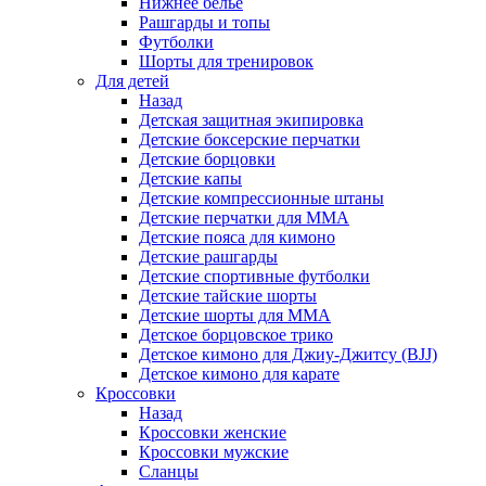
Нижнее белье
Рашгарды и топы
Футболки
Шорты для тренировок
Для детей
Назад
Детская защитная экипировка
Детские боксерские перчатки
Детские борцовки
Детские капы
Детские компрессионные штаны
Детские перчатки для ММА
Детские пояса для кимоно
Детские рашгарды
Детские спортивные футболки
Детские тайские шорты
Детские шорты для ММА
Детское борцовское трико
Детское кимоно для Джиу-Джитсу (BJJ)
Детское кимоно для карате
Кроссовки
Назад
Кроссовки женские
Кроссовки мужские
Сланцы