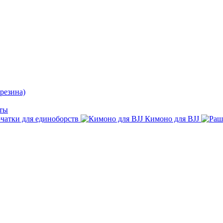
резина)
ты
чатки для единоборств
Кимоно для BJJ