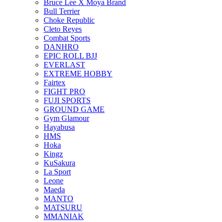
Bruce Lee X Moya Brand
Bull Terrier
Choke Republic
Cleto Reyes
Combat Sports
DANHRO
EPIC ROLL BJJ
EVERLAST
EXTREME HOBBY
Fairtex
FIGHT PRO
FUJI SPORTS
GROUND GAME
Gym Glamour
Hayabusa
HMS
Hoka
Kingz
KuSakura
La Sport
Leone
Maeda
MANTO
MATSURU
MMANIAK