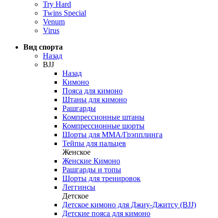
Try Hard
Twins Special
Venum
Virus
Вид спорта
Назад
BJJ
Назад
Кимоно
Пояса для кимоно
Штаны для кимоно
Рашгарды
Компрессионные штаны
Компрессионные шорты
Шорты для ММА/Грэпплинга
Тейпы для пальцев
Женское
Женские Кимоно
Рашгарды и топы
Шорты для тренировок
Леггинсы
Детское
Детское кимоно для Джиу-Джитсу (BJJ)
Детские пояса для кимоно