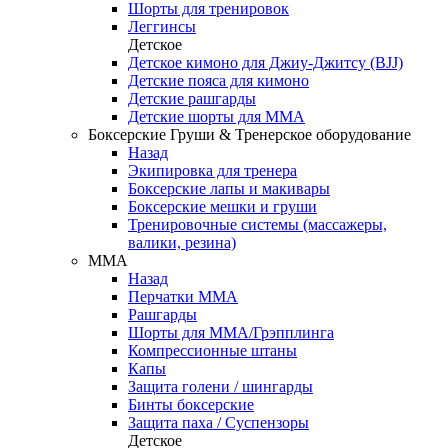
Шорты для тренировок
Леггинсы
Детское
Детское кимоно для Джиу-Джитсу (BJJ)
Детские пояса для кимоно
Детские рашгарды
Детские шорты для ММА
Боксерские Груши & Тренерское оборудование
Назад
Экипировка для тренера
Боксерские лапы и макивары
Боксерские мешки и груши
Тренировочные системы (массажеры,
валики, резина)
ММА
Назад
Перчатки ММА
Рашгарды
Шорты для ММА/Грэпплинга
Компрессионные штаны
Капы
Защита голени / шингарды
Бинты боксерские
Защита паха / Суспензоры
Детское