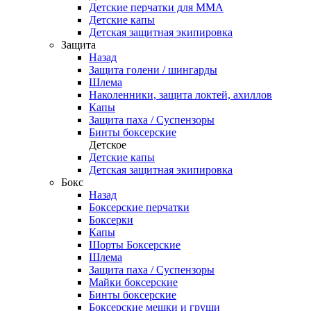
Детские перчатки для ММА
Детские капы
Детская защитная экипировка
Защита
Назад
Защита голени / шингарды
Шлема
Наколенники, защита локтей, ахиллов
Капы
Защита паха / Суспензоры
Бинты боксерские
Детское
Детские капы
Детская защитная экипировка
Бокс
Назад
Боксерские перчатки
Боксерки
Капы
Шорты Боксерские
Шлема
Защита паха / Суспензоры
Майки боксерские
Бинты боксерские
Боксерские мешки и груши