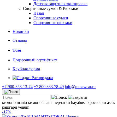
Детская защитная экипировка
Спортивные сумки & Рюкзаки
Назад
Спортивные сумки
Спортивные рюкзаки
Новинки
Отзывы
Tōsō
Подарочный сертификат
Клубная форма
Распродажа
+7-900-353-13-74
+7 800 333-78-49
info@mmawear.ru
кимоно manto
кимоно tatami
перчатки hayabusa
кроссовки asics
рашгард venum
-17%