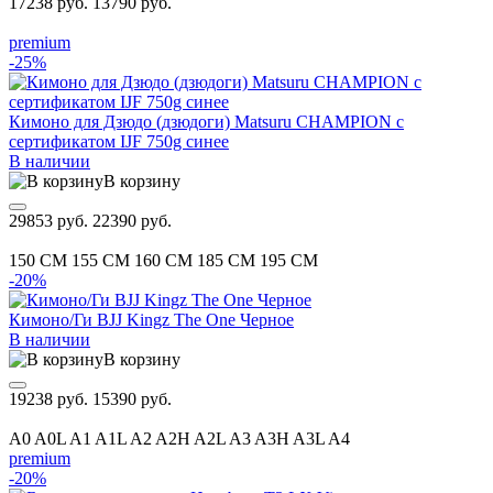
17238 руб.
13790 руб.
premium
-25%
Кимоно для Дзюдо (дзюдоги) Matsuru CHAMPION с
сертификатом IJF 750g синее
В наличии
В корзину
29853 руб.
22390 руб.
150 CM
155 CM
160 CM
185 CM
195 CM
-20%
Кимоно/Ги BJJ Kingz The One Черное
В наличии
В корзину
19238 руб.
15390 руб.
A0
A0L
A1
A1L
A2
A2H
A2L
A3
A3H
A3L
A4
premium
-20%