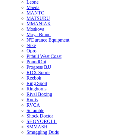
Leone
Maeda
MANTO
MATSURU
MMANIAK
Moskova
Moya Brand
N'Durance Equipment
Nike
Opro
Pitbull West Coast
PoundOut
Progress BJJ
RDX Sports
Reebok
Ring Sport
Ringhorns
Rival Boxing
Rudis
RVCA
Scramble
Shock Doctor
SHOYOROLL
SMMASH
Smuggling Duds