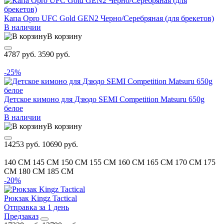
Капа Opro UFC Gold GEN2 Черно/Серебряная (для брекетов)
В наличии
В корзину
4787 руб.
3590 руб.
-25%
Детское кимоно для Дзюдо SEMI Competition Matsuru 650g
белое
В наличии
В корзину
14253 руб.
10690 руб.
140 CM
145 CM
150 CM
155 CM
160 CM
165 CM
170 CM
175
CM
180 CM
185 CM
-20%
Рюкзак Kingz Tactical
Отправка за 1 день
Предзаказ