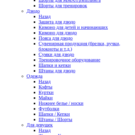
Шорты для ММА/Грэпплинга
Шорты для тренировок
Дзюдо
Назад
Защита для дзюдо
Кимоно для детей и начинающих
Кимоно для дзюдо
Пояса для дзюдо
Сувенирная продукция (брелки, ручки,
блокноты и т.д.)
Сумки для дзюдо
Тренировочное оборудование
Шапки и кепки
Штаны для дзюдо
Одежда
Назад
Кофты
Куртки
Майки
Нижнее белье / носки
Футболки
Шапки / Кепки
Штаны / Шорты
Для девушек
Назад