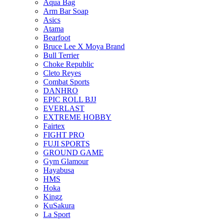
Aqua Bag
Arm Bar Soap
Asics
Atama
Bearfoot
Bruce Lee X Moya Brand
Bull Terrier
Choke Republic
Cleto Reyes
Combat Sports
DANHRO
EPIC ROLL BJJ
EVERLAST
EXTREME HOBBY
Fairtex
FIGHT PRO
FUJI SPORTS
GROUND GAME
Gym Glamour
Hayabusa
HMS
Hoka
Kingz
KuSakura
La Sport