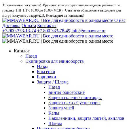
+
Уважаемые покупатели! Временно консультирующие менеджеры работают по
графику: ПН–ПТ с 10:00 до 18:00 (МСК). Ответы на обращения в выходные дни
могут поступать с задержкой. Благодарим за понимание!
О нас
Доставка
Оплата
Контакты
+7-900-353-13-74
+7 800 333-78-49
info@mmawear.ru
Каталог
Назад
Экипировка для единоборств
Назад
Боксерки
Борцовки
Защита / Шлема
Назад
Бинты боксерские
Защита голени / шингарды
Защита паха / Суспензоры
Защита ушей
Капы
Наколенники, защита локтей, ахиллов
Шлема
Перчатки для единоборств