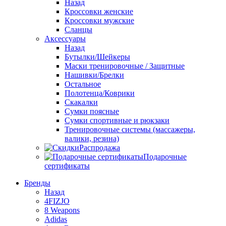
Назад
Кроссовки женские
Кроссовки мужские
Сланцы
Аксессуары
Назад
Бутылки/Шейкеры
Маски тренировочные / Защитные
Нашивки/Брелки
Остальное
Полотенца/Коврики
Скакалки
Сумки поясные
Сумки спортивные и рюкзаки
Тренировочные системы (массажеры,
валики, резина)
Распродажа
Подарочные
сертификаты
Бренды
Назад
4FIZJO
8 Weapons
Adidas