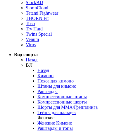
StockBJJ
StormCloud
Tatami Fightwear
THORN Fit
Toso
Try Hard
Twins Special
Venum
Virus
Вид спорта
Назад
BJJ
Назад
Кимоно
Пояса для кимоно
Штаны для кимоно
Рашгарды
Компрессионные штаны
Компрессионные шорты
Шорты для ММА/Грэпплинга
Тейпы для пальцев
Женское
Женские Кимоно
Рашгарды и топы