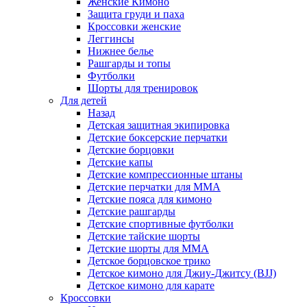
Женские Кимоно
Защита груди и паха
Кроссовки женские
Леггинсы
Нижнее белье
Рашгарды и топы
Футболки
Шорты для тренировок
Для детей
Назад
Детская защитная экипировка
Детские боксерские перчатки
Детские борцовки
Детские капы
Детские компрессионные штаны
Детские перчатки для ММА
Детские пояса для кимоно
Детские рашгарды
Детские спортивные футболки
Детские тайские шорты
Детские шорты для ММА
Детское борцовское трико
Детское кимоно для Джиу-Джитсу (BJJ)
Детское кимоно для карате
Кроссовки