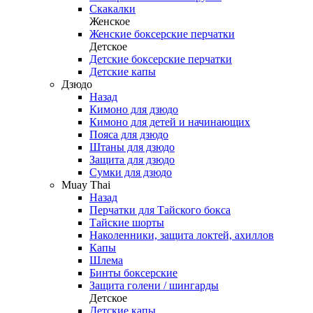
Скакалки
Женское
Женские боксерские перчатки
Детское
Детские боксерские перчатки
Детские капы
Дзюдо
Назад
Кимоно для дзюдо
Кимоно для детей и начинающих
Пояса для дзюдо
Штаны для дзюдо
Защита для дзюдо
Сумки для дзюдо
Muay Thai
Назад
Перчатки для Тайского бокса
Тайские шорты
Наколенники, защита локтей, ахиллов
Капы
Шлема
Бинты боксерские
Защита голени / шингарды
Детское
Детские капы