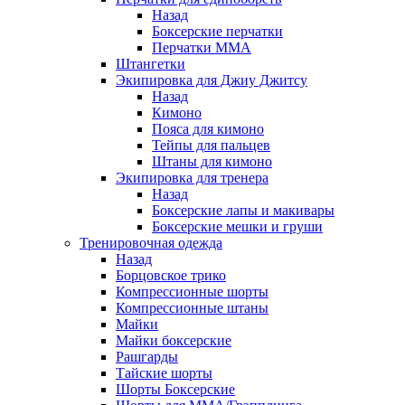
Назад
Боксерские перчатки
Перчатки ММА
Штангетки
Экипировка для Джиу Джитсу
Назад
Кимоно
Пояса для кимоно
Тейпы для пальцев
Штаны для кимоно
Экипировка для тренера
Назад
Боксерские лапы и макивары
Боксерские мешки и груши
Тренировочная одежда
Назад
Борцовское трико
Компрессионные шорты
Компрессионные штаны
Майки
Майки боксерские
Рашгарды
Тайские шорты
Шорты Боксерские