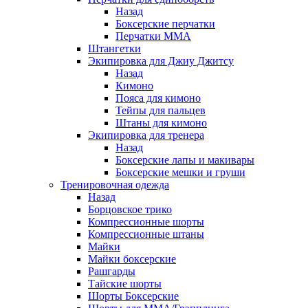
Назад
Боксерские перчатки
Перчатки ММА
Штангетки
Экипировка для Джиу Джитсу
Назад
Кимоно
Пояса для кимоно
Тейпы для пальцев
Штаны для кимоно
Экипировка для тренера
Назад
Боксерские лапы и макивары
Боксерские мешки и груши
Тренировочная одежда
Назад
Борцовское трико
Компрессионные шорты
Компрессионные штаны
Майки
Майки боксерские
Рашгарды
Тайские шорты
Шорты Боксерские