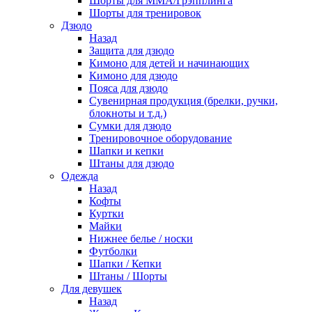
Шорты для ММА/Грэпплинга
Шорты для тренировок
Дзюдо
Назад
Защита для дзюдо
Кимоно для детей и начинающих
Кимоно для дзюдо
Пояса для дзюдо
Сувенирная продукция (брелки, ручки,
блокноты и т.д.)
Сумки для дзюдо
Тренировочное оборудование
Шапки и кепки
Штаны для дзюдо
Одежда
Назад
Кофты
Куртки
Майки
Нижнее белье / носки
Футболки
Шапки / Кепки
Штаны / Шорты
Для девушек
Назад