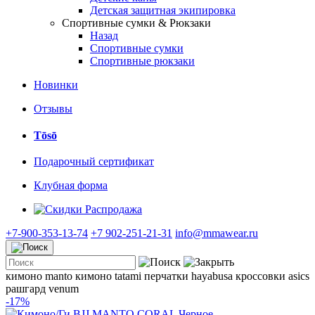
Детская защитная экипировка
Спортивные сумки & Рюкзаки
Назад
Спортивные сумки
Спортивные рюкзаки
Новинки
Отзывы
Tōsō
Подарочный сертификат
Клубная форма
Распродажа
+7-900-353-13-74
+7 902-251-21-31
info@mmawear.ru
кимоно manto
кимоно tatami
перчатки hayabusa
кроссовки asics
рашгард venum
-17%