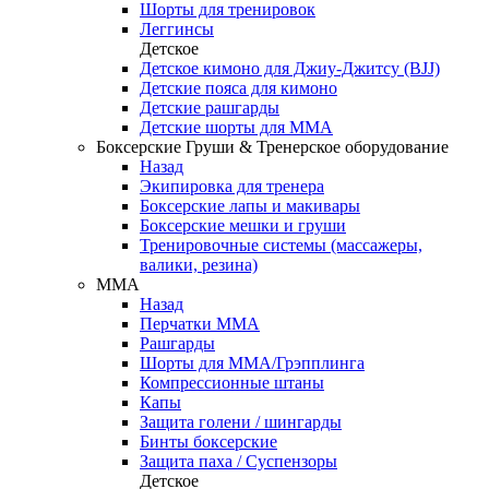
Шорты для тренировок
Леггинсы
Детское
Детское кимоно для Джиу-Джитсу (BJJ)
Детские пояса для кимоно
Детские рашгарды
Детские шорты для ММА
Боксерские Груши & Тренерское оборудование
Назад
Экипировка для тренера
Боксерские лапы и макивары
Боксерские мешки и груши
Тренировочные системы (массажеры,
валики, резина)
ММА
Назад
Перчатки ММА
Рашгарды
Шорты для ММА/Грэпплинга
Компрессионные штаны
Капы
Защита голени / шингарды
Бинты боксерские
Защита паха / Суспензоры
Детское