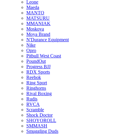
Leone
Maeda
MANTO
MATSURU
MMANIAK
Moskova
Moya Brand
N'Durance Equipment
Nike
Opro
Pitbull West Coast
PoundOut
Progress BJJ
RDX Sports
Reebok
Ring Sport
Ringhorns
Rival Boxing
Rudis
RVCA
Scramble
Shock Doctor
SHOYOROLL
SMMASH
Smuggling Duds