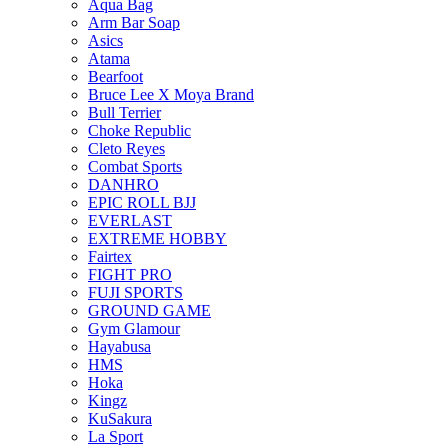
Aqua Bag
Arm Bar Soap
Asics
Atama
Bearfoot
Bruce Lee X Moya Brand
Bull Terrier
Choke Republic
Cleto Reyes
Combat Sports
DANHRO
EPIC ROLL BJJ
EVERLAST
EXTREME HOBBY
Fairtex
FIGHT PRO
FUJI SPORTS
GROUND GAME
Gym Glamour
Hayabusa
HMS
Hoka
Kingz
KuSakura
La Sport