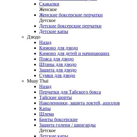
Скакалки
Женское
Женские боксерские перчатки
Детское
Детские боксерские перчатки
Детские капы
Дзюдо
Назад
Кимоно для дзюдо
Кимоно для детей и начинающих
Пояса для дзюдо
Штаны для дзюдо
Защита для дзюдо
Сумки для дзюдо
Muay Thai
Назад
Перчатки для Тайского бокса
Тайские шорты
Наколенники, защита локтей, ахиллов
Капы
Шлема
Бинты боксерские
Защита голени / шингарды
Детское
Детские капы