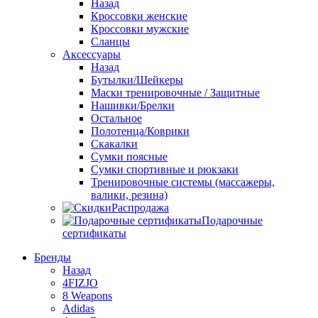
Назад
Кроссовки женские
Кроссовки мужские
Сланцы
Аксессуары
Назад
Бутылки/Шейкеры
Маски тренировочные / Защитные
Нашивки/Брелки
Остальное
Полотенца/Коврики
Скакалки
Сумки поясные
Сумки спортивные и рюкзаки
Тренировочные системы (массажеры,
валики, резина)
Распродажа
Подарочные
сертификаты
Бренды
Назад
4FIZJO
8 Weapons
Adidas