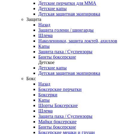
Детские перчатки для ММА
Детские капы
Детская защитная экипировка
Защита
Назад
Защита голени / шингарды
Шлема
Наколенники, защита локтей, ахиллов
Капы
Защита паха / Суспензоры
Бинты боксерские
Детское
Детские капы
Детская защитная экипировка
Бокс
Назад
Боксерские перчатки
Боксерки
Капы
Шорты Боксерские
Шлема
Защита паха / Суспензоры
Майки боксерские
Бинты боксерские
Боксерские мешки и груши