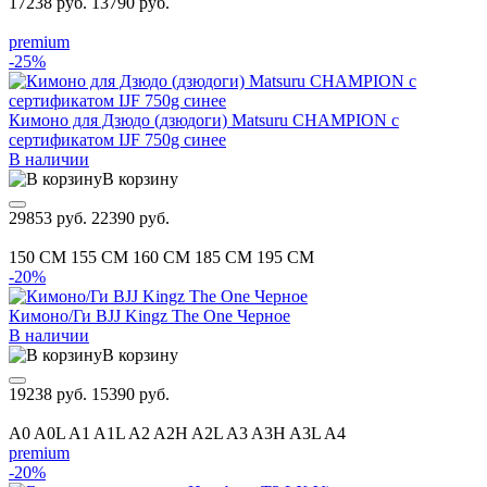
17238 руб.
13790 руб.
premium
-25%
Кимоно для Дзюдо (дзюдоги) Matsuru CHAMPION с
сертификатом IJF 750g синее
В наличии
В корзину
29853 руб.
22390 руб.
150 CM
155 CM
160 CM
185 CM
195 CM
-20%
Кимоно/Ги BJJ Kingz The One Черное
В наличии
В корзину
19238 руб.
15390 руб.
A0
A0L
A1
A1L
A2
A2H
A2L
A3
A3H
A3L
A4
premium
-20%