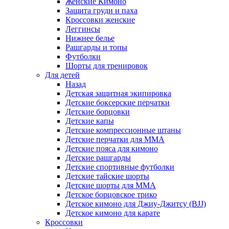
Женские Кимоно
Защита груди и паха
Кроссовки женские
Леггинсы
Нижнее белье
Рашгарды и топы
Футболки
Шорты для тренировок
Для детей
Назад
Детская защитная экипировка
Детские боксерские перчатки
Детские борцовки
Детские капы
Детские компрессионные штаны
Детские перчатки для ММА
Детские пояса для кимоно
Детские рашгарды
Детские спортивные футболки
Детские тайские шорты
Детские шорты для ММА
Детское борцовское трико
Детское кимоно для Джиу-Джитсу (BJJ)
Детское кимоно для карате
Кроссовки