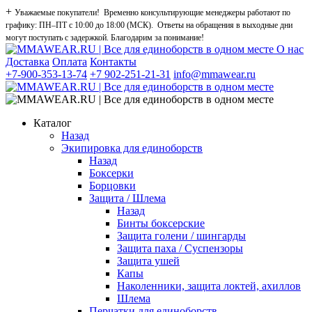
+
Уважаемые покупатели! Временно консультирующие менеджеры работают по
графику: ПН–ПТ с 10:00 до 18:00 (МСК). Ответы на обращения в выходные дни
могут поступать с задержкой. Благодарим за понимание!
О нас
Доставка
Оплата
Контакты
+7-900-353-13-74
+7 902-251-21-31
info@mmawear.ru
Каталог
Назад
Экипировка для единоборств
Назад
Боксерки
Борцовки
Защита / Шлема
Назад
Бинты боксерские
Защита голени / шингарды
Защита паха / Суспензоры
Защита ушей
Капы
Наколенники, защита локтей, ахиллов
Шлема
Перчатки для единоборств