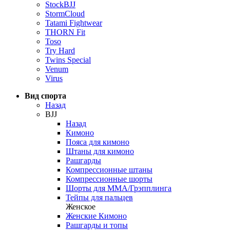
StockBJJ
StormCloud
Tatami Fightwear
THORN Fit
Toso
Try Hard
Twins Special
Venum
Virus
Вид спорта
Назад
BJJ
Назад
Кимоно
Пояса для кимоно
Штаны для кимоно
Рашгарды
Компрессионные штаны
Компрессионные шорты
Шорты для ММА/Грэпплинга
Тейпы для пальцев
Женское
Женские Кимоно
Рашгарды и топы