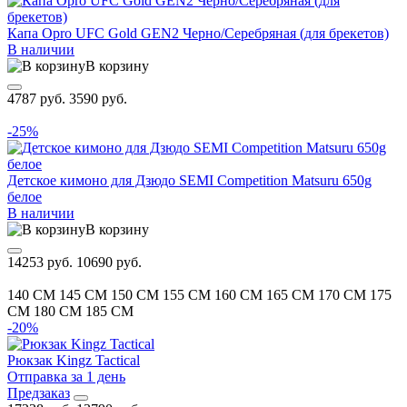
Капа Opro UFC Gold GEN2 Черно/Серебряная (для брекетов)
В наличии
В корзину
4787 руб.
3590 руб.
-25%
Детское кимоно для Дзюдо SEMI Competition Matsuru 650g
белое
В наличии
В корзину
14253 руб.
10690 руб.
140 CM
145 CM
150 CM
155 CM
160 CM
165 CM
170 CM
175
CM
180 CM
185 CM
-20%
Рюкзак Kingz Tactical
Отправка за 1 день
Предзаказ