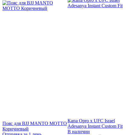
Р
Капа Opro x UFC Israel
Пояс для BJJ MANTO MOTTO
Adesanya Instant Custom Fit
Коричневый
В наличии
Отправка за 1 день