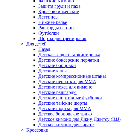
Женские Кимоно
Защита груди и паха
Кроссовки женские
Леггинсы
Нижнее белье
Рашгарды и топы
Футболки
Шорты для тренировок
Для детей
Назад
Детская защитная экипировка
Детские боксерские перчатки
Детские борцовки
Детские капы
Детские компрессионные штаны
Детские перчатки для ММА
Детские пояса для кимоно
Детские рашгарды
Детские спортивные футболки
Детские тайские шорты
Детские шорты для ММА
Детское борцовское трико
Детское кимоно для Джиу-Джитсу (BJJ)
Детское кимоно для карате
Кроссовки