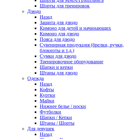
Шорты для ММА/Грэпплинга
Шорты для тренировок
Дзюдо
Назад
Защита для дзюдо
Кимоно для детей и начинающих
Кимоно для дзюдо
Пояса для дзюдо
Сувенирная продукция (брелки, ручки,
блокноты и т.д.)
Сумки для дзюдо
Тренировочное оборудование
Шапки и кепки
Штаны для дзюдо
Одежда
Назад
Кофты
Куртки
Майки
Нижнее белье / носки
Футболки
Шапки / Кепки
Штаны / Шорты
Для девушек
Назад