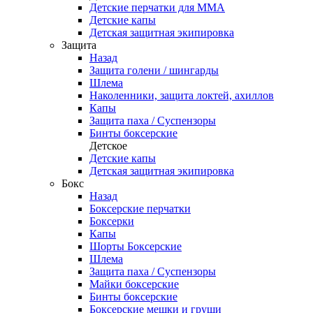
Детские перчатки для ММА
Детские капы
Детская защитная экипировка
Защита
Назад
Защита голени / шингарды
Шлема
Наколенники, защита локтей, ахиллов
Капы
Защита паха / Суспензоры
Бинты боксерские
Детское
Детские капы
Детская защитная экипировка
Бокс
Назад
Боксерские перчатки
Боксерки
Капы
Шорты Боксерские
Шлема
Защита паха / Суспензоры
Майки боксерские
Бинты боксерские
Боксерские мешки и груши