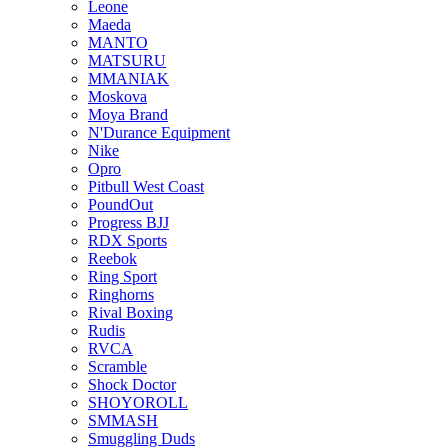
Leone
Maeda
MANTO
MATSURU
MMANIAK
Moskova
Moya Brand
N'Durance Equipment
Nike
Opro
Pitbull West Coast
PoundOut
Progress BJJ
RDX Sports
Reebok
Ring Sport
Ringhorns
Rival Boxing
Rudis
RVCA
Scramble
Shock Doctor
SHOYOROLL
SMMASH
Smuggling Duds