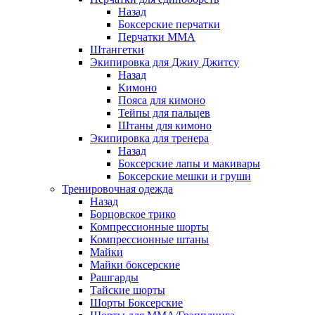
Назад
Боксерские перчатки
Перчатки ММА
Штангетки
Экипировка для Джиу Джитсу
Назад
Кимоно
Пояса для кимоно
Тейпы для пальцев
Штаны для кимоно
Экипировка для тренера
Назад
Боксерские лапы и макивары
Боксерские мешки и груши
Тренировочная одежда
Назад
Борцовское трико
Компрессионные шорты
Компрессионные штаны
Майки
Майки боксерские
Рашгарды
Тайские шорты
Шорты Боксерские