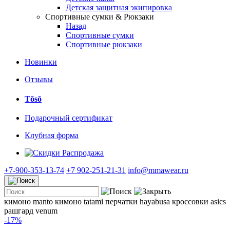
Детская защитная экипировка
Спортивные сумки & Рюкзаки
Назад
Спортивные сумки
Спортивные рюкзаки
Новинки
Отзывы
Tōsō
Подарочный сертификат
Клубная форма
Распродажа
+7-900-353-13-74
+7 902-251-21-31
info@mmawear.ru
кимоно manto
кимоно tatami
перчатки hayabusa
кроссовки asics
рашгард venum
-17%