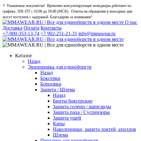
+
Уважаемые покупатели! Временно консультирующие менеджеры работают по
графику: ПН–ПТ с 10:00 до 18:00 (МСК). Ответы на обращения в выходные дни
могут поступать с задержкой. Благодарим за понимание!
О нас
Доставка
Оплата
Контакты
+7-900-353-13-74
+7 902-251-21-31
info@mmawear.ru
Каталог
Назад
Экипировка для единоборств
Назад
Боксерки
Борцовки
Защита / Шлема
Назад
Бинты боксерские
Защита голени / шингарды
Защита паха / Суспензоры
Защита ушей
Капы
Наколенники, защита локтей, ахиллов
Шлема
Перчатки для единоборств