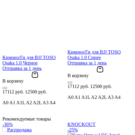
Кимоно/Ги для BJJ TOSO
Кимоно/Ги для BJJ TOSO
Osaka 1.0 Синее
Osaka 1.0 Черное
Отправка за 1 день
O
Отправка за 1 день
О
В корзину
В корзину
В
17112 руб.
12500 руб.
17112 руб.
12500 руб.
1
A0
A1
A1L
A2
A2L
A3
A4
A0
A1
A1L
A2
A2L
A3
A4
Рекомендуемые товары
-36%
KNOCKOUT
-25%