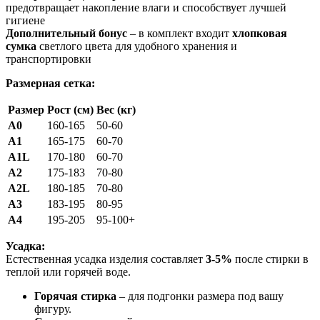
предотвращает накопление влаги и способствует лучшей
гигиене
Дополнительный бонус
– в комплект входит
хлопковая
сумка
светлого цвета для удобного хранения и
транспортировки
Размерная сетка:
Размер
Рост (см)
Вес (кг)
A0
160-165
50-60
A1
165-175
60-70
A1L
170-180
60-70
A2
175-183
70-80
A2L
180-185
70-80
A3
183-195
80-95
A4
195-205
95-100+
Усадка:
Естественная усадка изделия составляет
3-5%
после стирки в
теплой или горячей воде.
Горячая стирка
– для подгонки размера под вашу
фигуру.