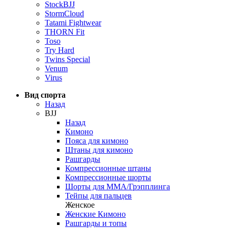
StockBJJ
StormCloud
Tatami Fightwear
THORN Fit
Toso
Try Hard
Twins Special
Venum
Virus
Вид спорта
Назад
BJJ
Назад
Кимоно
Пояса для кимоно
Штаны для кимоно
Рашгарды
Компрессионные штаны
Компрессионные шорты
Шорты для ММА/Грэпплинга
Тейпы для пальцев
Женское
Женские Кимоно
Рашгарды и топы