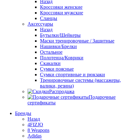
Назад
Кроссовки женские
Кроссовки мужские
Сланцы
Аксессуары
Назад
Бутылки/Шейкеры
Маски тренировочные / Защитные
Нашивки/Брелки
Остальное
Полотенца/Коврики
Скакалки
Сумки поясные
Сумки спортивные и рюкзаки
Тренировочные системы (массажеры,
валики, резина)
Распродажа
Подарочные
сертификаты
Бренды
Назад
4FIZJO
8 Weapons
Adidas