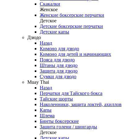
Скакалки
Женское
Женские боксерские перчатки
Детское
Детские боксерские перчатки
Детские капы
Дзюдо
Назад
Кимоно для дзюдо
Кимоно для детей и начинающих
Пояса для дзюдо
Штаны для дзюдо
Защита для дзюдо
Сумки для дзюдо
Muay Thai
Назад
Перчатки для Тайского бокса
Тайские шорты
Наколенники, защита локтей, ахиллов
Капы
Шлема
Бинты боксерские
Защита голени / шингарды
Детское
Детские капы