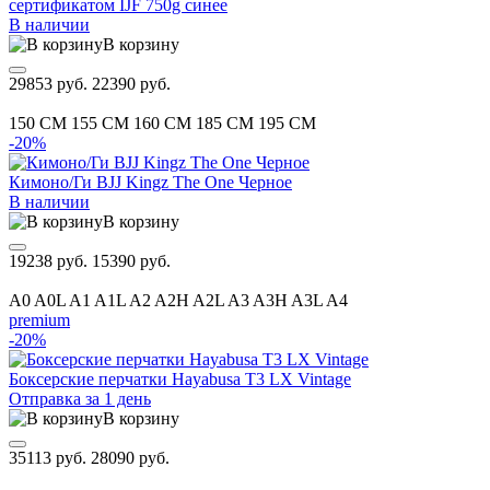
сертификатом IJF 750g синее
В наличии
В корзину
29853 руб.
22390 руб.
150 CM
155 CM
160 CM
185 CM
195 CM
-20%
Кимоно/Ги BJJ Kingz The One Черное
В наличии
В корзину
19238 руб.
15390 руб.
A0
A0L
A1
A1L
A2
A2H
A2L
A3
A3H
A3L
A4
premium
-20%
Боксерские перчатки Hayabusa T3 LX Vintage
Отправка за 1 день
В корзину
35113 руб.
28090 руб.