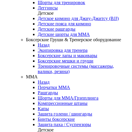
Шорты для тренировок
Леггинсы
Детское
Детское кимоно для Джиу-Джитсу (BJJ)
Детские пояса для кимоно
Детские рашгарды
Детские шорты для ММА
Боксерские Груши & Тренерское оборудование
Назад
Экипировка для тренера
Боксерские лапы и макивары
Боксерские мешки и груши
Тренировочные системы (массажеры,
валики, резина)
ММА
Назад
Перчатки ММА
Рашгарды
Шорты для ММА/Грэпплинга
Компрессионные штаны
Капы
Защита голени / шингарды
Бинты боксерские
Защита паха / Суспензоры
Детское