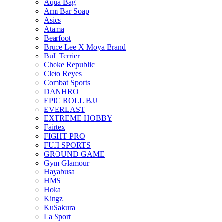
Aqua Bag
Arm Bar Soap
Asics
Atama
Bearfoot
Bruce Lee X Moya Brand
Bull Terrier
Choke Republic
Cleto Reyes
Combat Sports
DANHRO
EPIC ROLL BJJ
EVERLAST
EXTREME HOBBY
Fairtex
FIGHT PRO
FUJI SPORTS
GROUND GAME
Gym Glamour
Hayabusa
HMS
Hoka
Kingz
KuSakura
La Sport