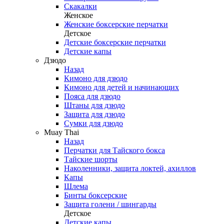
Скакалки
Женское
Женские боксерские перчатки
Детское
Детские боксерские перчатки
Детские капы
Дзюдо
Назад
Кимоно для дзюдо
Кимоно для детей и начинающих
Пояса для дзюдо
Штаны для дзюдо
Защита для дзюдо
Сумки для дзюдо
Muay Thai
Назад
Перчатки для Тайского бокса
Тайские шорты
Наколенники, защита локтей, ахиллов
Капы
Шлема
Бинты боксерские
Защита голени / шингарды
Детское
Детские капы