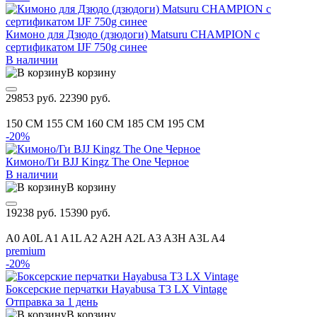
Кимоно для Дзюдо (дзюдоги) Matsuru CHAMPION с
сертификатом IJF 750g синее
В наличии
В корзину
29853 руб.
22390 руб.
150 CM
155 CM
160 CM
185 CM
195 CM
-20%
Кимоно/Ги BJJ Kingz The One Черное
В наличии
В корзину
19238 руб.
15390 руб.
A0
A0L
A1
A1L
A2
A2H
A2L
A3
A3H
A3L
A4
premium
-20%
Боксерские перчатки Hayabusa T3 LX Vintage
Отправка за 1 день
В корзину