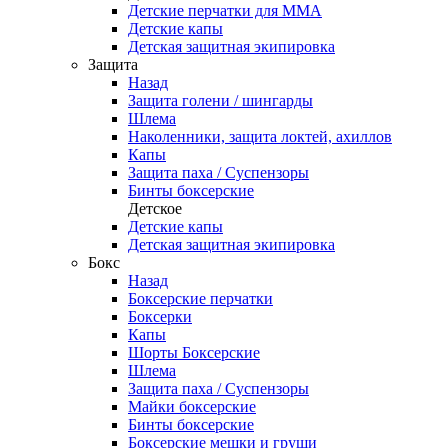
Детские перчатки для ММА
Детские капы
Детская защитная экипировка
Защита
Назад
Защита голени / шингарды
Шлема
Наколенники, защита локтей, ахиллов
Капы
Защита паха / Суспензоры
Бинты боксерские
Детское
Детские капы
Детская защитная экипировка
Бокс
Назад
Боксерские перчатки
Боксерки
Капы
Шорты Боксерские
Шлема
Защита паха / Суспензоры
Майки боксерские
Бинты боксерские
Боксерские мешки и груши