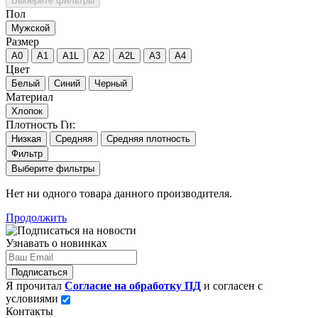
Выберите фильтры
Пол
Мужской
Размер
A0
A1
A1L
A2
A2L
A3
A4
Цвет
Белый
Синий
Черный
Материал
Хлопок
Плотность Ги:
Низкая
Средняя
Средняя плотность
Фильтр
Выберите фильтры
Нет ни одного товара данного производителя.
Продолжить
Узнавать о новинках
Подписаться
Я прочитал
Согласие на обработку ПД
и согласен с
условиями
Контакты