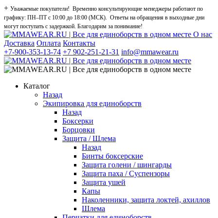
+
Уважаемые покупатели! Временно консультирующие менеджеры работают по
графику: ПН–ПТ с 10:00 до 18:00 (МСК). Ответы на обращения в выходные дни
могут поступать с задержкой. Благодарим за понимание!
О нас
Доставка
Оплата
Контакты
+7-900-353-13-74
+7 902-251-21-31
info@mmawear.ru
Каталог
Назад
Экипировка для единоборств
Назад
Боксерки
Борцовки
Защита / Шлема
Назад
Бинты боксерские
Защита голени / шингарды
Защита паха / Суспензоры
Защита ушей
Капы
Наколенники, защита локтей, ахиллов
Шлема
Перчатки для единоборств