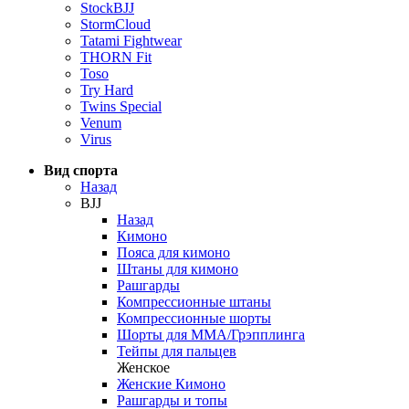
StockBJJ
StormCloud
Tatami Fightwear
THORN Fit
Toso
Try Hard
Twins Special
Venum
Virus
Вид спорта
Назад
BJJ
Назад
Кимоно
Пояса для кимоно
Штаны для кимоно
Рашгарды
Компрессионные штаны
Компрессионные шорты
Шорты для ММА/Грэпплинга
Тейпы для пальцев
Женское
Женские Кимоно
Рашгарды и топы