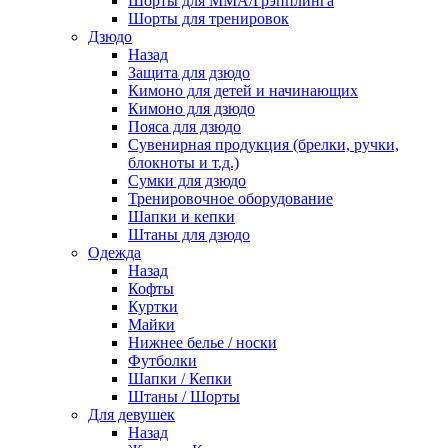
Шорты для ММА/Грэпплинга
Шорты для тренировок
Дзюдо
Назад
Защита для дзюдо
Кимоно для детей и начинающих
Кимоно для дзюдо
Пояса для дзюдо
Сувенирная продукция (брелки, ручки,
блокноты и т.д.)
Сумки для дзюдо
Тренировочное оборудование
Шапки и кепки
Штаны для дзюдо
Одежда
Назад
Кофты
Куртки
Майки
Нижнее белье / носки
Футболки
Шапки / Кепки
Штаны / Шорты
Для девушек
Назад