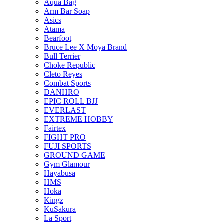
Aqua Bag
Arm Bar Soap
Asics
Atama
Bearfoot
Bruce Lee X Moya Brand
Bull Terrier
Choke Republic
Cleto Reyes
Combat Sports
DANHRO
EPIC ROLL BJJ
EVERLAST
EXTREME HOBBY
Fairtex
FIGHT PRO
FUJI SPORTS
GROUND GAME
Gym Glamour
Hayabusa
HMS
Hoka
Kingz
KuSakura
La Sport