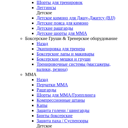
Шорты для тренировок
Леггинсы
Детское
Детское кимоно для Джиу-Джитсу (BJJ)
Детские пояса для кимоно
Детские рашгарды
Детские шорты для ММА
Боксерские Груши & Тренерское оборудование
Назад
Экипировка для тренера
Боксерские лапы и макивары
Боксерские мешки и груши
Тренировочные системы (массажеры,
валики, резина)
ММА
Назад
Перчатки ММА
Рашгарды
Шорты для ММА/Грэпплинга
Компрессионные штаны
Капы
Защита голени / шингарды
Бинты боксерские
Защита паха / Суспензоры
Детское