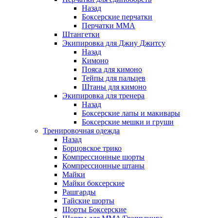
Назад
Боксерские перчатки
Перчатки ММА
Штангетки
Экипировка для Джиу Джитсу
Назад
Кимоно
Пояса для кимоно
Тейпы для пальцев
Штаны для кимоно
Экипировка для тренера
Назад
Боксерские лапы и макивары
Боксерские мешки и груши
Тренировочная одежда
Назад
Борцовское трико
Компрессионные шорты
Компрессионные штаны
Майки
Майки боксерские
Рашгарды
Тайские шорты
Шорты Боксерские