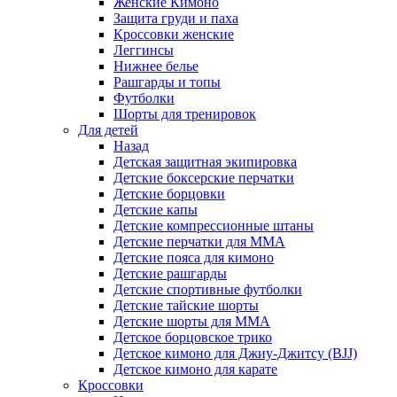
Женские Кимоно
Защита груди и паха
Кроссовки женские
Леггинсы
Нижнее белье
Рашгарды и топы
Футболки
Шорты для тренировок
Для детей
Назад
Детская защитная экипировка
Детские боксерские перчатки
Детские борцовки
Детские капы
Детские компрессионные штаны
Детские перчатки для ММА
Детские пояса для кимоно
Детские рашгарды
Детские спортивные футболки
Детские тайские шорты
Детские шорты для ММА
Детское борцовское трико
Детское кимоно для Джиу-Джитсу (BJJ)
Детское кимоно для карате
Кроссовки