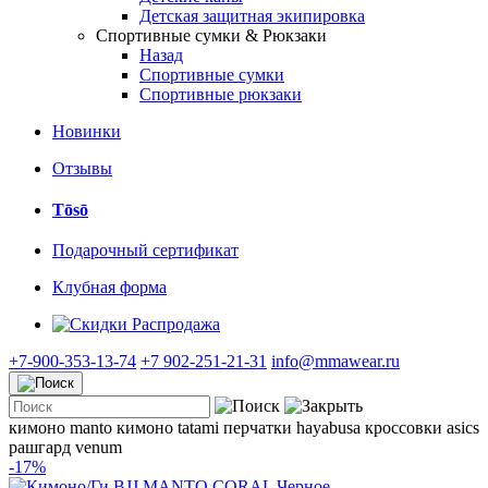
Детская защитная экипировка
Спортивные сумки & Рюкзаки
Назад
Спортивные сумки
Спортивные рюкзаки
Новинки
Отзывы
Tōsō
Подарочный сертификат
Клубная форма
Распродажа
+7-900-353-13-74
+7 902-251-21-31
info@mmawear.ru
кимоно manto
кимоно tatami
перчатки hayabusa
кроссовки asics
рашгард venum
-17%