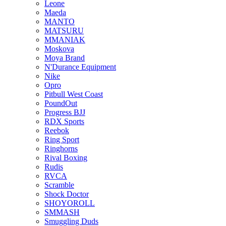
Leone
Maeda
MANTO
MATSURU
MMANIAK
Moskova
Moya Brand
N'Durance Equipment
Nike
Opro
Pitbull West Coast
PoundOut
Progress BJJ
RDX Sports
Reebok
Ring Sport
Ringhorns
Rival Boxing
Rudis
RVCA
Scramble
Shock Doctor
SHOYOROLL
SMMASH
Smuggling Duds