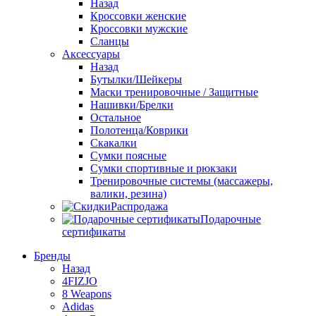
Назад
Кроссовки женские
Кроссовки мужские
Сланцы
Аксессуары
Назад
Бутылки/Шейкеры
Маски тренировочные / Защитные
Нашивки/Брелки
Остальное
Полотенца/Коврики
Скакалки
Сумки поясные
Сумки спортивные и рюкзаки
Тренировочные системы (массажеры,
валики, резина)
Распродажа
Подарочные
сертификаты
Бренды
Назад
4FIZJO
8 Weapons
Adidas