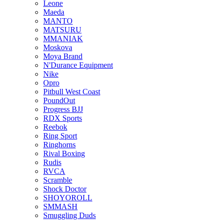
Leone
Maeda
MANTO
MATSURU
MMANIAK
Moskova
Moya Brand
N'Durance Equipment
Nike
Opro
Pitbull West Coast
PoundOut
Progress BJJ
RDX Sports
Reebok
Ring Sport
Ringhorns
Rival Boxing
Rudis
RVCA
Scramble
Shock Doctor
SHOYOROLL
SMMASH
Smuggling Duds