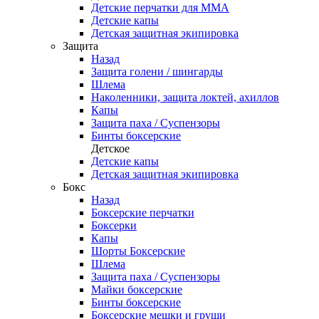
Детские перчатки для ММА
Детские капы
Детская защитная экипировка
Защита
Назад
Защита голени / шингарды
Шлема
Наколенники, защита локтей, ахиллов
Капы
Защита паха / Суспензоры
Бинты боксерские
Детское
Детские капы
Детская защитная экипировка
Бокс
Назад
Боксерские перчатки
Боксерки
Капы
Шорты Боксерские
Шлема
Защита паха / Суспензоры
Майки боксерские
Бинты боксерские
Боксерские мешки и груши