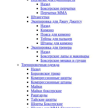
Назад
Боксерские перчатки
Перчатки ММА
Штангетки
Экипировка для Джиу Джитсу
Назад
Кимоно
Пояса для кимоно
Тейпы для пальцев
Штаны для кимоно
Экипировка для тренера
Назад
Боксерские лапы и макивары
Боксерские мешки и груши
Тренировочная одежда
Назад
Борцовское трико
Компрессионные шорты
Компрессионные штаны
Майки
Майки боксерские
Рашгарды
Тайские шорты
Шорты Боксерские