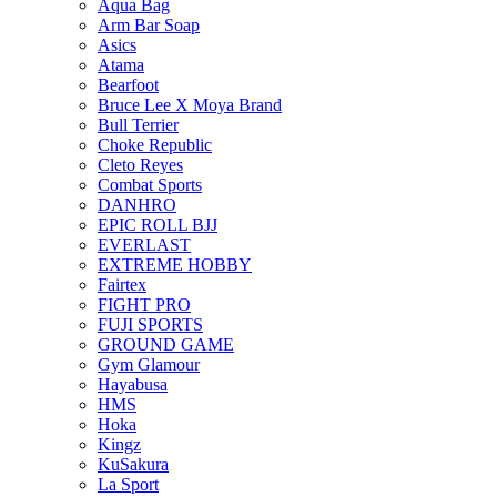
Aqua Bag
Arm Bar Soap
Asics
Atama
Bearfoot
Bruce Lee X Moya Brand
Bull Terrier
Choke Republic
Cleto Reyes
Combat Sports
DANHRO
EPIC ROLL BJJ
EVERLAST
EXTREME HOBBY
Fairtex
FIGHT PRO
FUJI SPORTS
GROUND GAME
Gym Glamour
Hayabusa
HMS
Hoka
Kingz
KuSakura
La Sport