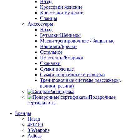
Назад
Кроссовки женские
Кроссовки мужские
Сланцы
Аксессуары
Назад
Бутылки/Шейкеры
Маски тренировочные / Защитные
Нашивки/Брелки
Остальное
Полотенца/Коврики
Скакалки
Сумки поясные
Сумки спортивные и рюкзаки
Тренировочные системы (массажеры,
валики, резина)
Распродажа
Подарочные
сертификаты
Бренды
Назад
4FIZJO
8 Weapons
Adidas