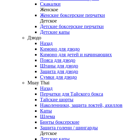
Скакалки
Женское
Женские боксерские перчатки
Детское
Детские боксерские перчатки
Детские капы
Дзюдо
Назад
Кимоно для дзюдо
Кимоно для детей и начинающих
Пояса для дзюдо
Штаны для дзюдо
Защита для дзюдо
Сумки для дзюдо
Muay Thai
Назад
Перчатки для Тайского бокса
Тайские шорты
Наколенники, защита локтей, ахиллов
Капы
Шлема
Бинты боксерские
Защита голени / шингарды
Детское
Детские капы