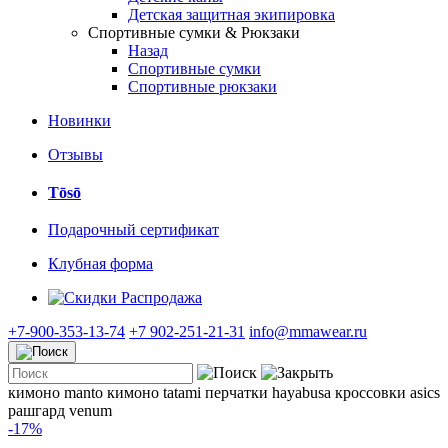
Детская защитная экипировка
Спортивные сумки & Рюкзаки
Назад
Спортивные сумки
Спортивные рюкзаки
Новинки
Отзывы
Tōsō
Подарочный сертификат
Клубная форма
Распродажа
+7-900-353-13-74
+7 902-251-21-31
info@mmawear.ru
кимоно manto
кимоно tatami
перчатки hayabusa
кроссовки asics
рашгард venum
-17%