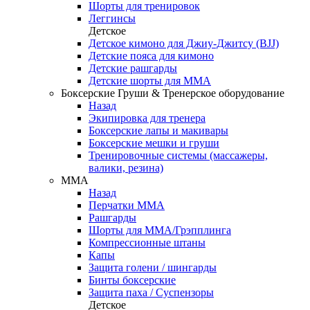
Шорты для тренировок
Леггинсы
Детское
Детское кимоно для Джиу-Джитсу (BJJ)
Детские пояса для кимоно
Детские рашгарды
Детские шорты для ММА
Боксерские Груши & Тренерское оборудование
Назад
Экипировка для тренера
Боксерские лапы и макивары
Боксерские мешки и груши
Тренировочные системы (массажеры,
валики, резина)
ММА
Назад
Перчатки ММА
Рашгарды
Шорты для ММА/Грэпплинга
Компрессионные штаны
Капы
Защита голени / шингарды
Бинты боксерские
Защита паха / Суспензоры
Детское