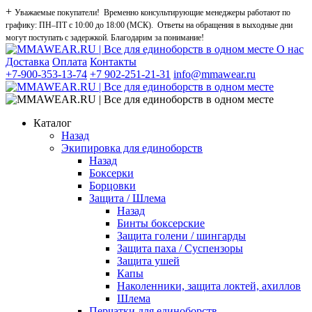
+
Уважаемые покупатели! Временно консультирующие менеджеры работают по
графику: ПН–ПТ с 10:00 до 18:00 (МСК). Ответы на обращения в выходные дни
могут поступать с задержкой. Благодарим за понимание!
О нас
Доставка
Оплата
Контакты
+7-900-353-13-74
+7 902-251-21-31
info@mmawear.ru
Каталог
Назад
Экипировка для единоборств
Назад
Боксерки
Борцовки
Защита / Шлема
Назад
Бинты боксерские
Защита голени / шингарды
Защита паха / Суспензоры
Защита ушей
Капы
Наколенники, защита локтей, ахиллов
Шлема
Перчатки для единоборств