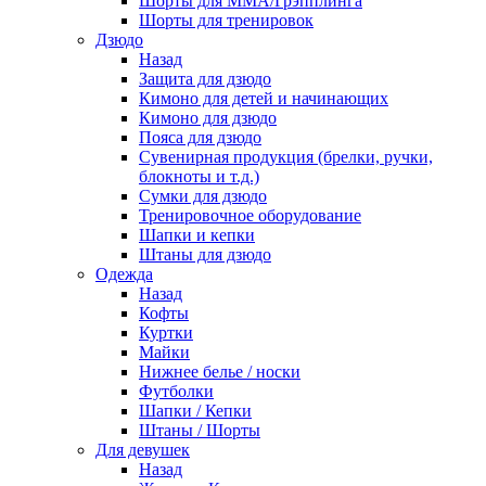
Шорты для ММА/Грэпплинга
Шорты для тренировок
Дзюдо
Назад
Защита для дзюдо
Кимоно для детей и начинающих
Кимоно для дзюдо
Пояса для дзюдо
Сувенирная продукция (брелки, ручки,
блокноты и т.д.)
Сумки для дзюдо
Тренировочное оборудование
Шапки и кепки
Штаны для дзюдо
Одежда
Назад
Кофты
Куртки
Майки
Нижнее белье / носки
Футболки
Шапки / Кепки
Штаны / Шорты
Для девушек
Назад