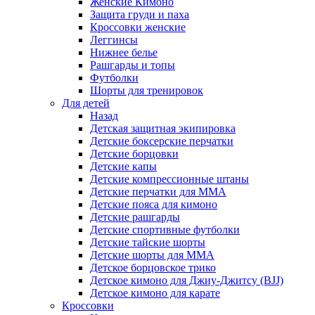
Женские Кимоно
Защита груди и паха
Кроссовки женские
Леггинсы
Нижнее белье
Рашгарды и топы
Футболки
Шорты для тренировок
Для детей
Назад
Детская защитная экипировка
Детские боксерские перчатки
Детские борцовки
Детские капы
Детские компрессионные штаны
Детские перчатки для ММА
Детские пояса для кимоно
Детские рашгарды
Детские спортивные футболки
Детские тайские шорты
Детские шорты для ММА
Детское борцовское трико
Детское кимоно для Джиу-Джитсу (BJJ)
Детское кимоно для карате
Кроссовки