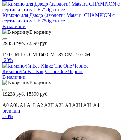
Кимоно для Дзюдо (дзюдоги) Matsuru CHAMPION с
сертификатом IJF 750g синее
В наличии
В корзину
29853 руб.
22390 руб.
150 CM
155 CM
160 CM
185 CM
195 CM
-20%
Кимоно/Ги BJJ Kingz The One Черное
В наличии
В корзину
19238 руб.
15390 руб.
A0
A0L
A1
A1L
A2
A2H
A2L
A3
A3H
A3L
A4
premium
-20%