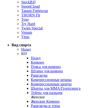
StockBJJ
StormCloud
Tatami Fightwear
THORN Fit
Toso
Try Hard
Twins Special
Venum
Virus
Вид спорта
Назад
BJJ
Назад
Кимоно
Пояса для кимоно
Штаны для кимоно
Рашгарды
Компрессионные штаны
Компрессионные шорты
Шорты для ММА/Грэпплинга
Тейпы для пальцев
Женское
Женские Кимоно
Рашгарды и топы