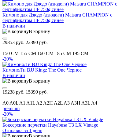
Кимоно для Дзюдо (дзюдоги) Matsuru CHAMPION с
сертификатом IJF 750g синее
В наличии
В корзину
29853 руб.
22390 руб.
150 CM
155 CM
160 CM
185 CM
195 CM
-20%
Кимоно/Ги BJJ Kingz The One Черное
В наличии
В корзину
19238 руб.
15390 руб.
A0
A0L
A1
A1L
A2
A2H
A2L
A3
A3H
A3L
A4
premium
-20%
Боксерские перчатки Hayabusa T3 LX Vintage
Отправка за 1 день
В корзину