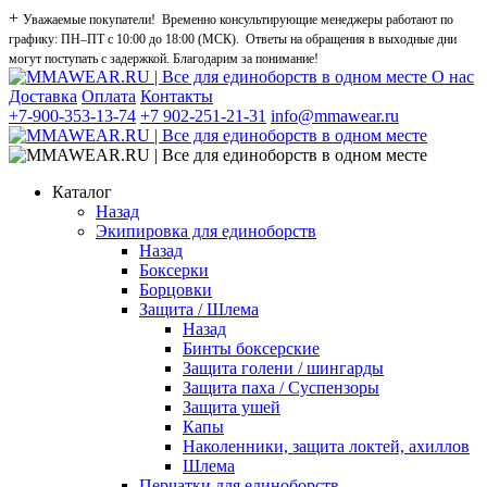
+
Уважаемые покупатели! Временно консультирующие менеджеры работают по
графику: ПН–ПТ с 10:00 до 18:00 (МСК). Ответы на обращения в выходные дни
могут поступать с задержкой. Благодарим за понимание!
О нас
Доставка
Оплата
Контакты
+7-900-353-13-74
+7 902-251-21-31
info@mmawear.ru
Каталог
Назад
Экипировка для единоборств
Назад
Боксерки
Борцовки
Защита / Шлема
Назад
Бинты боксерские
Защита голени / шингарды
Защита паха / Суспензоры
Защита ушей
Капы
Наколенники, защита локтей, ахиллов
Шлема
Перчатки для единоборств