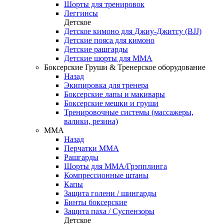
Шорты для тренировок
Леггинсы
Детское
Детское кимоно для Джиу-Джитсу (BJJ)
Детские пояса для кимоно
Детские рашгарды
Детские шорты для ММА
Боксерские Груши & Тренерское оборудование
Назад
Экипировка для тренера
Боксерские лапы и макивары
Боксерские мешки и груши
Тренировочные системы (массажеры,
валики, резина)
ММА
Назад
Перчатки ММА
Рашгарды
Шорты для ММА/Грэпплинга
Компрессионные штаны
Капы
Защита голени / шингарды
Бинты боксерские
Защита паха / Суспензоры
Детское