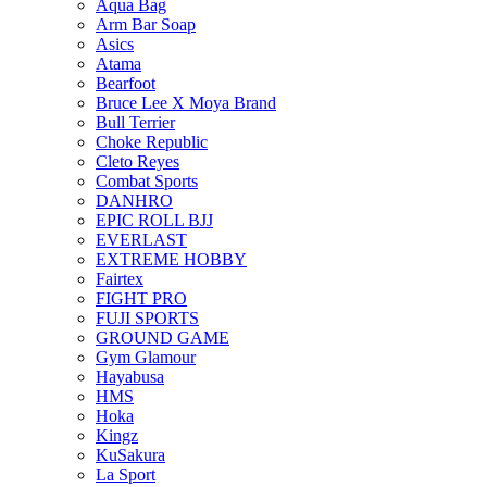
Aqua Bag
Arm Bar Soap
Asics
Atama
Bearfoot
Bruce Lee X Moya Brand
Bull Terrier
Choke Republic
Cleto Reyes
Combat Sports
DANHRO
EPIC ROLL BJJ
EVERLAST
EXTREME HOBBY
Fairtex
FIGHT PRO
FUJI SPORTS
GROUND GAME
Gym Glamour
Hayabusa
HMS
Hoka
Kingz
KuSakura
La Sport