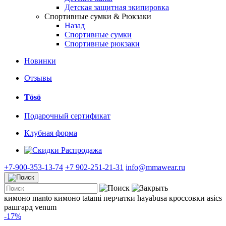
Детская защитная экипировка
Спортивные сумки & Рюкзаки
Назад
Спортивные сумки
Спортивные рюкзаки
Новинки
Отзывы
Tōsō
Подарочный сертификат
Клубная форма
Распродажа
+7-900-353-13-74
+7 902-251-21-31
info@mmawear.ru
кимоно manto
кимоно tatami
перчатки hayabusa
кроссовки asics
рашгард venum
-17%