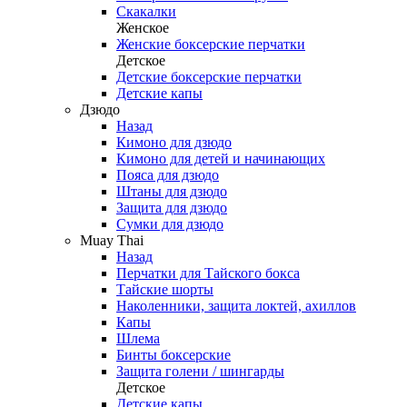
Скакалки
Женское
Женские боксерские перчатки
Детское
Детские боксерские перчатки
Детские капы
Дзюдо
Назад
Кимоно для дзюдо
Кимоно для детей и начинающих
Пояса для дзюдо
Штаны для дзюдо
Защита для дзюдо
Сумки для дзюдо
Muay Thai
Назад
Перчатки для Тайского бокса
Тайские шорты
Наколенники, защита локтей, ахиллов
Капы
Шлема
Бинты боксерские
Защита голени / шингарды
Детское
Детские капы