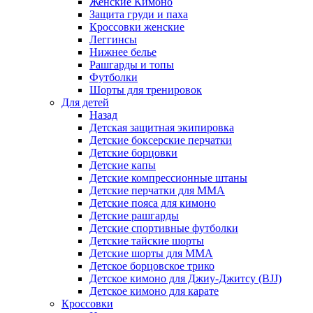
Женские Кимоно
Защита груди и паха
Кроссовки женские
Леггинсы
Нижнее белье
Рашгарды и топы
Футболки
Шорты для тренировок
Для детей
Назад
Детская защитная экипировка
Детские боксерские перчатки
Детские борцовки
Детские капы
Детские компрессионные штаны
Детские перчатки для ММА
Детские пояса для кимоно
Детские рашгарды
Детские спортивные футболки
Детские тайские шорты
Детские шорты для ММА
Детское борцовское трико
Детское кимоно для Джиу-Джитсу (BJJ)
Детское кимоно для карате
Кроссовки