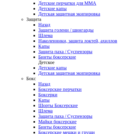
Детские перчатки для ММА
Детские капы
Детская защитная экипировка
Защита
Назад
Защита голени / шингарды
Шлема
Наколенники, защита локтей, ахиллов
Капы
Защита паха / Суспензоры
Бинты боксерские
Детское
Детские капы
Детская защитная экипировка
Бокс
Назад
Боксерские перчатки
Боксерки
Капы
Шорты Боксерские
Шлема
Защита паха / Суспензоры
Майки боксерские
Бинты боксерские
Боксерские мешки и груши