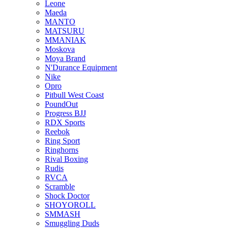
Leone
Maeda
MANTO
MATSURU
MMANIAK
Moskova
Moya Brand
N'Durance Equipment
Nike
Opro
Pitbull West Coast
PoundOut
Progress BJJ
RDX Sports
Reebok
Ring Sport
Ringhorns
Rival Boxing
Rudis
RVCA
Scramble
Shock Doctor
SHOYOROLL
SMMASH
Smuggling Duds