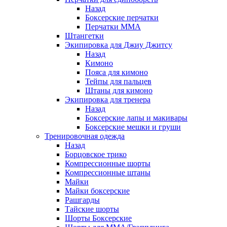
Назад
Боксерские перчатки
Перчатки ММА
Штангетки
Экипировка для Джиу Джитсу
Назад
Кимоно
Пояса для кимоно
Тейпы для пальцев
Штаны для кимоно
Экипировка для тренера
Назад
Боксерские лапы и макивары
Боксерские мешки и груши
Тренировочная одежда
Назад
Борцовское трико
Компрессионные шорты
Компрессионные штаны
Майки
Майки боксерские
Рашгарды
Тайские шорты
Шорты Боксерские