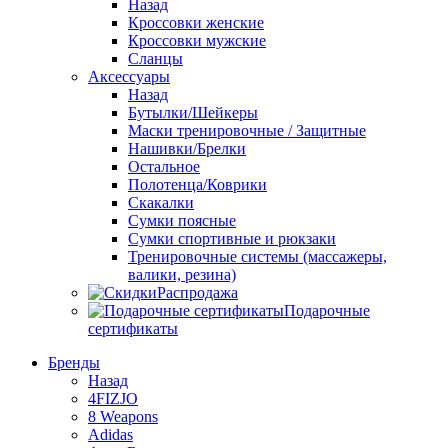
Назад
Кроссовки женские
Кроссовки мужские
Сланцы
Аксессуары
Назад
Бутылки/Шейкеры
Маски тренировочные / Защитные
Нашивки/Брелки
Остальное
Полотенца/Коврики
Скакалки
Сумки поясные
Сумки спортивные и рюкзаки
Тренировочные системы (массажеры,
валики, резина)
Распродажа
Подарочные
сертификаты
Бренды
Назад
4FIZJO
8 Weapons
Adidas