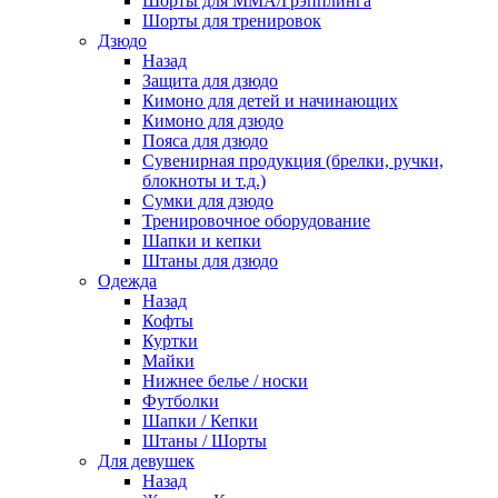
Шорты для ММА/Грэпплинга
Шорты для тренировок
Дзюдо
Назад
Защита для дзюдо
Кимоно для детей и начинающих
Кимоно для дзюдо
Пояса для дзюдо
Сувенирная продукция (брелки, ручки,
блокноты и т.д.)
Сумки для дзюдо
Тренировочное оборудование
Шапки и кепки
Штаны для дзюдо
Одежда
Назад
Кофты
Куртки
Майки
Нижнее белье / носки
Футболки
Шапки / Кепки
Штаны / Шорты
Для девушек
Назад