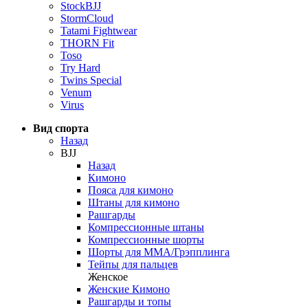
StockBJJ
StormCloud
Tatami Fightwear
THORN Fit
Toso
Try Hard
Twins Special
Venum
Virus
Вид спорта
Назад
BJJ
Назад
Кимоно
Пояса для кимоно
Штаны для кимоно
Рашгарды
Компрессионные штаны
Компрессионные шорты
Шорты для ММА/Грэпплинга
Тейпы для пальцев
Женское
Женские Кимоно
Рашгарды и топы