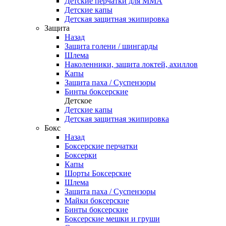
Детские перчатки для ММА
Детские капы
Детская защитная экипировка
Защита
Назад
Защита голени / шингарды
Шлема
Наколенники, защита локтей, ахиллов
Капы
Защита паха / Суспензоры
Бинты боксерские
Детское
Детские капы
Детская защитная экипировка
Бокс
Назад
Боксерские перчатки
Боксерки
Капы
Шорты Боксерские
Шлема
Защита паха / Суспензоры
Майки боксерские
Бинты боксерские
Боксерские мешки и груши