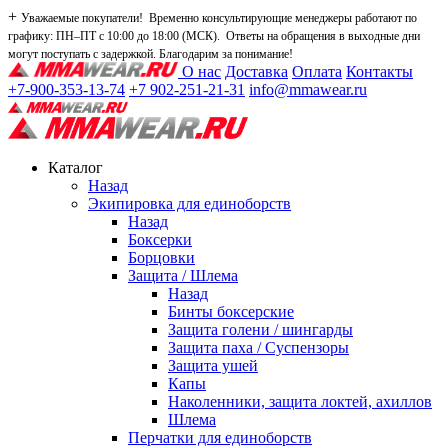
+
Уважаемые покупатели! Временно консультирующие менеджеры работают по
графику: ПН–ПТ с 10:00 до 18:00 (МСК). Ответы на обращения в выходные дни
могут поступать с задержкой. Благодарим за понимание!
О нас
Доставка
Оплата
Контакты
+7-900-353-13-74
+7 902-251-21-31
info@mmawear.ru
Каталог
Назад
Экипировка для единоборств
Назад
Боксерки
Борцовки
Защита / Шлема
Назад
Бинты боксерские
Защита голени / шингарды
Защита паха / Суспензоры
Защита ушей
Капы
Наколенники, защита локтей, ахиллов
Шлема
Перчатки для единоборств