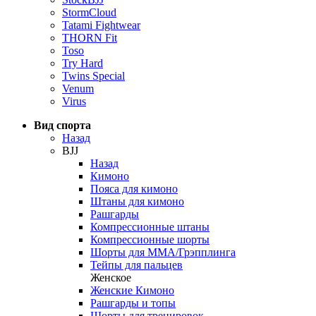
StormCloud
Tatami Fightwear
THORN Fit
Toso
Try Hard
Twins Special
Venum
Virus
Вид спорта
Назад
BJJ
Назад
Кимоно
Пояса для кимоно
Штаны для кимоно
Рашгарды
Компрессионные штаны
Компрессионные шорты
Шорты для ММА/Грэпплинга
Тейпы для пальцев
Женское
Женские Кимоно
Рашгарды и топы
Шорты для тренировок