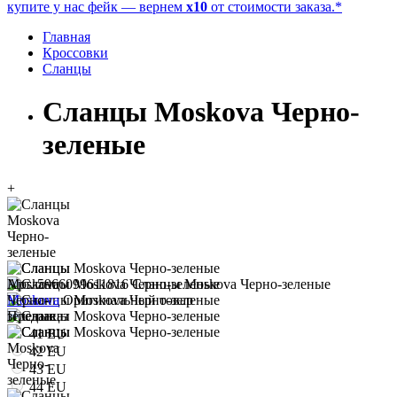
купите у нас фейк — вернем
x10
от стоимости заказа.*
Главная
Кроссовки
Сланцы
Сланцы Moskova Черно-
зеленые
+
Арт. 5966099611816
Сланцы Moskova Черно-зеленые
Moskova
Оригинальный товар
Предзаказ
41 EU
42 EU
43 EU
44 EU