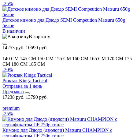
-25%
Детское кимоно для Дзюдо SEMI Competition Matsuru 650g
белое
В наличии
В корзину
14253 руб.
10690 руб.
140 CM
145 CM
150 CM
155 CM
160 CM
165 CM
170 CM
175
CM
180 CM
185 CM
-20%
Рюкзак Kingz Tactical
Отправка за 1 день
Предзаказ
17238 руб.
13790 руб.
premium
-25%
Кимоно для Дзюдо (дзюдоги) Matsuru CHAMPION с
сертификатом IJF 750g синее