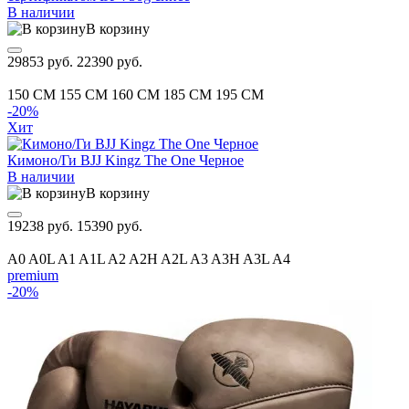
В наличии
В корзину
29853 руб.
22390 руб.
150 CM
155 CM
160 CM
185 CM
195 CM
-20%
Хит
Кимоно/Ги BJJ Kingz The One Черное
В наличии
В корзину
19238 руб.
15390 руб.
A0
A0L
A1
A1L
A2
A2H
A2L
A3
A3H
A3L
A4
premium
-20%