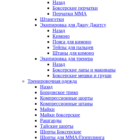
Назад
Боксерские перчатки
Перчатки ММА
Штангетки
Экипировка для Джиу Джитсу
Назад
Кимоно
Пояса для кимоно
Тейпы для пальцев
Штаны для кимоно
Экипировка для тренера
Назад
Боксерские лапы и макивары
Боксерские мешки и груши
Тренировочная одежда
Назад
Борцовское трико
Компрессионные шорты
Компрессионные штаны
Майки
Майки боксерские
Рашгарды
Тайские шорты
Шорты Боксерские
Шорты для ММА/Грэпплинга