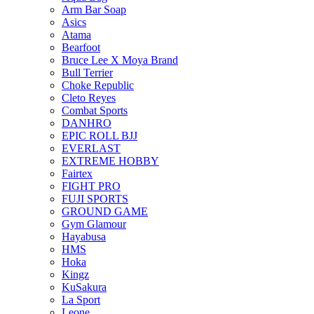
Arm Bar Soap
Asics
Atama
Bearfoot
Bruce Lee X Moya Brand
Bull Terrier
Choke Republic
Cleto Reyes
Combat Sports
DANHRO
EPIC ROLL BJJ
EVERLAST
EXTREME HOBBY
Fairtex
FIGHT PRO
FUJI SPORTS
GROUND GAME
Gym Glamour
Hayabusa
HMS
Hoka
Kingz
KuSakura
La Sport
Leone