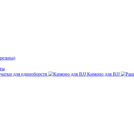
резина)
ты
чатки для единоборств
Кимоно для BJJ