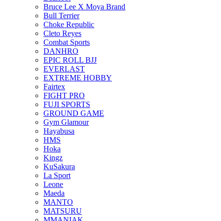
Bruce Lee X Moya Brand
Bull Terrier
Choke Republic
Cleto Reyes
Combat Sports
DANHRO
EPIC ROLL BJJ
EVERLAST
EXTREME HOBBY
Fairtex
FIGHT PRO
FUJI SPORTS
GROUND GAME
Gym Glamour
Hayabusa
HMS
Hoka
Kingz
KuSakura
La Sport
Leone
Maeda
MANTO
MATSURU
MMANIAK