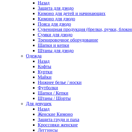
Назад
Защита для дзюдо
Кимоно для детей и начинающих
Кимоно для дзюдо
Пояса для дзюдо
Сувенирная продукция (брелки, ручки, блокно
Сумки для дзюдо
Тренировочное оборудование
Шапки и кепки
Штаны для дзюдо
Одежда
Назад
Кофты
Куртки
Майки
Нижнее белье / носки
Футболки
Шапки / Кепки
Штаны / Шорты
Для девушек
Назад
Женские Кимоно
Защита груди и паха
Кроссовки женские
Леггинсы