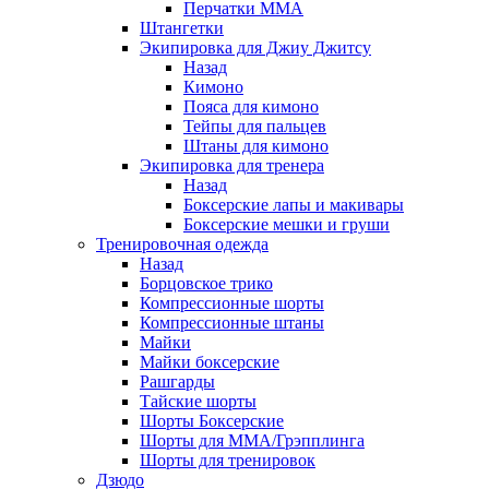
Перчатки ММА
Штангетки
Экипировка для Джиу Джитсу
Назад
Кимоно
Пояса для кимоно
Тейпы для пальцев
Штаны для кимоно
Экипировка для тренера
Назад
Боксерские лапы и макивары
Боксерские мешки и груши
Тренировочная одежда
Назад
Борцовское трико
Компрессионные шорты
Компрессионные штаны
Майки
Майки боксерские
Рашгарды
Тайские шорты
Шорты Боксерские
Шорты для ММА/Грэпплинга
Шорты для тренировок
Дзюдо