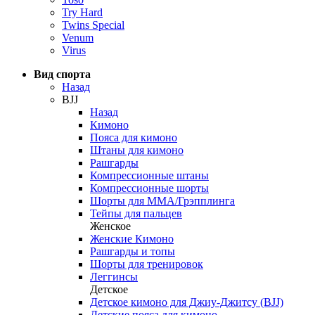
Try Hard
Twins Special
Venum
Virus
Вид спорта
Назад
BJJ
Назад
Кимоно
Пояса для кимоно
Штаны для кимоно
Рашгарды
Компрессионные штаны
Компрессионные шорты
Шорты для ММА/Грэпплинга
Тейпы для пальцев
Женское
Женские Кимоно
Рашгарды и топы
Шорты для тренировок
Леггинсы
Детское
Детское кимоно для Джиу-Джитсу (BJJ)
Детские пояса для кимоно