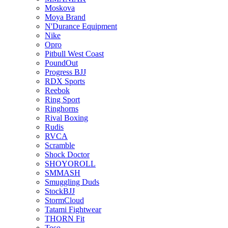
Moskova
Moya Brand
N'Durance Equipment
Nike
Opro
Pitbull West Coast
PoundOut
Progress BJJ
RDX Sports
Reebok
Ring Sport
Ringhorns
Rival Boxing
Rudis
RVCA
Scramble
Shock Doctor
SHOYOROLL
SMMASH
Smuggling Duds
StockBJJ
StormCloud
Tatami Fightwear
THORN Fit
Toso