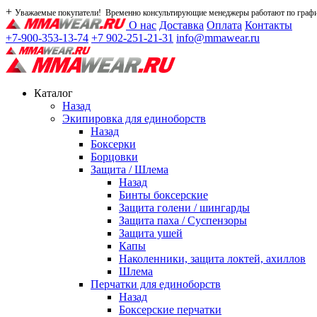
+
Уважаемые покупатели! Временно консультирующие менеджеры работают по графику
О нас
Доставка
Оплата
Контакты
+7-900-353-13-74
+7 902-251-21-31
info@mmawear.ru
Каталог
Назад
Экипировка для единоборств
Назад
Боксерки
Борцовки
Защита / Шлема
Назад
Бинты боксерские
Защита голени / шингарды
Защита паха / Суспензоры
Защита ушей
Капы
Наколенники, защита локтей, ахиллов
Шлема
Перчатки для единоборств
Назад
Боксерские перчатки