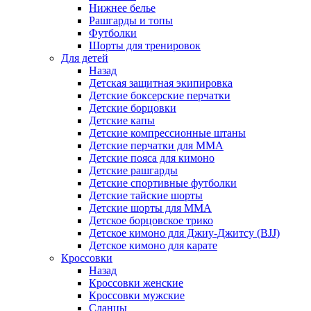
Нижнее белье
Рашгарды и топы
Футболки
Шорты для тренировок
Для детей
Назад
Детская защитная экипировка
Детские боксерские перчатки
Детские борцовки
Детские капы
Детские компрессионные штаны
Детские перчатки для ММА
Детские пояса для кимоно
Детские рашгарды
Детские спортивные футболки
Детские тайские шорты
Детские шорты для ММА
Детское борцовское трико
Детское кимоно для Джиу-Джитсу (BJJ)
Детское кимоно для карате
Кроссовки
Назад
Кроссовки женские
Кроссовки мужские
Сланцы