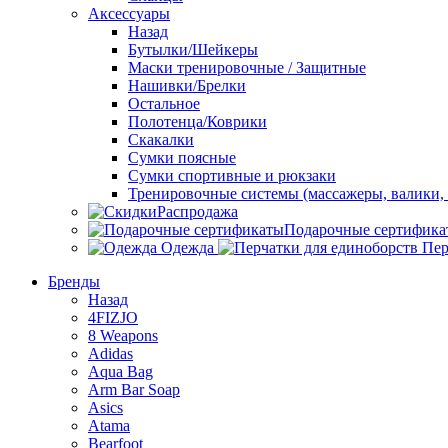
Аксессуары
Назад
Бутылки/Шейкеры
Маски тренировочные / Защитные
Нашивки/Брелки
Остальное
Полотенца/Коврики
Скакалки
Сумки поясные
Сумки спортивные и рюкзаки
Тренировочные системы (массажеры, валики, 
Распродажа
Подарочные сертифика
Одежда
Пер
Бренды
Назад
4FIZJO
8 Weapons
Adidas
Aqua Bag
Arm Bar Soap
Asics
Atama
Bearfoot