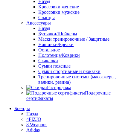
Назад
Кроссовки женские
Кроссовки мужские
Сланцы
Аксессуары
Назад
Бутылки/Шейкеры
Маски тренировочные / Защитные
Нашивки/Брелки
Остальное
Полотенца/Коврики
Скакалки
Сумки поясные
Сумки спортивные и рюкзаки
Тренировочные системы (массажеры,
валики, резина)
Распродажа
Подарочные
сертификаты
Бренды
Назад
4FIZJO
8 Weapons
Adidas