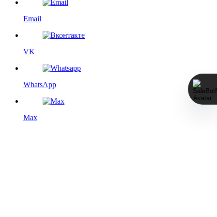
Email
VK
WhatsApp
Max
Этот сайт использует файлы cookie с целью повышения
удобства для пользователя, а именно — дополнения
функциями социальных сетей, статистического анализа и
выбора сторонних сервисов. Более подробную информацию
см. на странице
Политика конфиденциальности
.
Мы изменили политику возвратов, пожалуйста, ознакомьтесь
с новой редакцией оферты по ссылке: https://mmawear.ru/return-
add
Принять