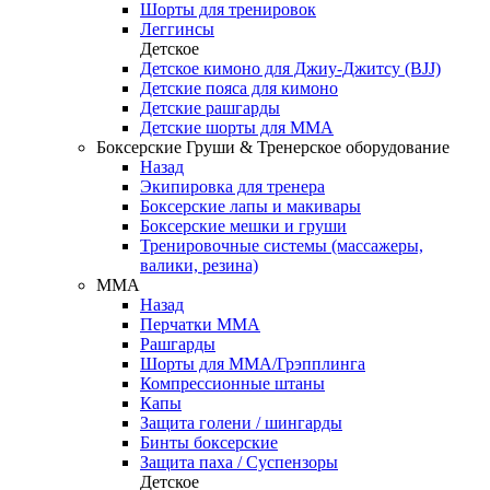
Шорты для тренировок
Леггинсы
Детское
Детское кимоно для Джиу-Джитсу (BJJ)
Детские пояса для кимоно
Детские рашгарды
Детские шорты для ММА
Боксерские Груши & Тренерское оборудование
Назад
Экипировка для тренера
Боксерские лапы и макивары
Боксерские мешки и груши
Тренировочные системы (массажеры,
валики, резина)
ММА
Назад
Перчатки ММА
Рашгарды
Шорты для ММА/Грэпплинга
Компрессионные штаны
Капы
Защита голени / шингарды
Бинты боксерские
Защита паха / Суспензоры
Детское