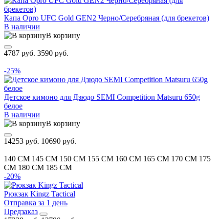
Капа Opro UFC Gold GEN2 Черно/Серебряная (для брекетов)
В наличии
В корзину
4787 руб.
3590 руб.
-25%
Детское кимоно для Дзюдо SEMI Competition Matsuru 650g
белое
В наличии
В корзину
14253 руб.
10690 руб.
140 CM
145 CM
150 CM
155 CM
160 CM
165 CM
170 CM
175
CM
180 CM
185 CM
-20%
Рюкзак Kingz Tactical
Отправка за 1 день
Предзаказ