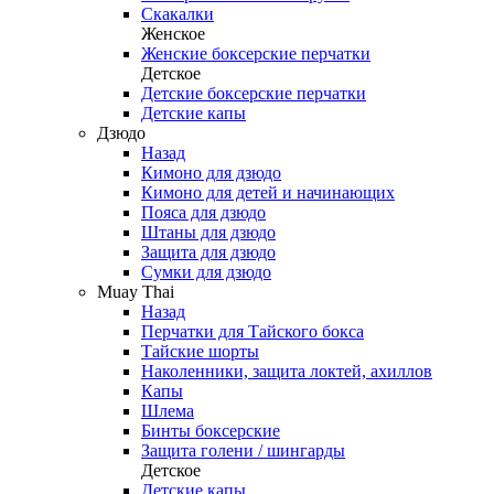
Скакалки
Женское
Женские боксерские перчатки
Детское
Детские боксерские перчатки
Детские капы
Дзюдо
Назад
Кимоно для дзюдо
Кимоно для детей и начинающих
Пояса для дзюдо
Штаны для дзюдо
Защита для дзюдо
Сумки для дзюдо
Muay Thai
Назад
Перчатки для Тайского бокса
Тайские шорты
Наколенники, защита локтей, ахиллов
Капы
Шлема
Бинты боксерские
Защита голени / шингарды
Детское
Детские капы