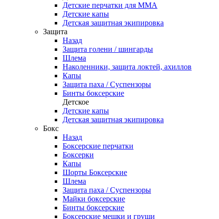
Детские перчатки для ММА
Детские капы
Детская защитная экипировка
Защита
Назад
Защита голени / шингарды
Шлема
Наколенники, защита локтей, ахиллов
Капы
Защита паха / Суспензоры
Бинты боксерские
Детское
Детские капы
Детская защитная экипировка
Бокс
Назад
Боксерские перчатки
Боксерки
Капы
Шорты Боксерские
Шлема
Защита паха / Суспензоры
Майки боксерские
Бинты боксерские
Боксерские мешки и груши