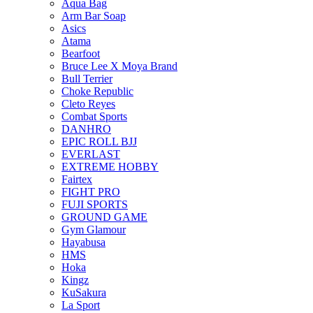
Aqua Bag
Arm Bar Soap
Asics
Atama
Bearfoot
Bruce Lee X Moya Brand
Bull Terrier
Choke Republic
Cleto Reyes
Combat Sports
DANHRO
EPIC ROLL BJJ
EVERLAST
EXTREME HOBBY
Fairtex
FIGHT PRO
FUJI SPORTS
GROUND GAME
Gym Glamour
Hayabusa
HMS
Hoka
Kingz
KuSakura
La Sport