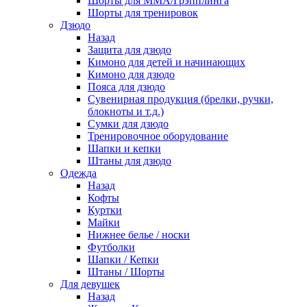
Шорты для ММА/Грэпплинга
Шорты для тренировок
Дзюдо
Назад
Защита для дзюдо
Кимоно для детей и начинающих
Кимоно для дзюдо
Пояса для дзюдо
Сувенирная продукция (брелки, ручки,
блокноты и т.д.)
Сумки для дзюдо
Тренировочное оборудование
Шапки и кепки
Штаны для дзюдо
Одежда
Назад
Кофты
Куртки
Майки
Нижнее белье / носки
Футболки
Шапки / Кепки
Штаны / Шорты
Для девушек
Назад