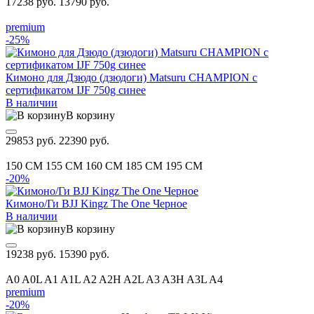
17238 руб.
13790 руб.
premium
-25%
Кимоно для Дзюдо (дзюдоги) Matsuru CHAMPION с
сертификатом IJF 750g синее
В наличии
В корзину
29853 руб.
22390 руб.
150 CM
155 CM
160 CM
185 CM
195 CM
-20%
Кимоно/Ги BJJ Kingz The One Черное
В наличии
В корзину
19238 руб.
15390 руб.
A0
A0L
A1
A1L
A2
A2H
A2L
A3
A3H
A3L
A4
premium
-20%