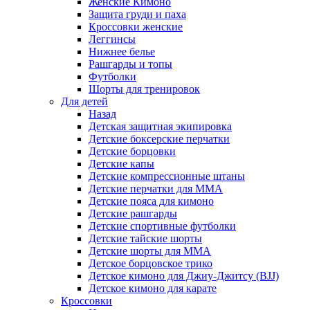
Женские Кимоно
Защита груди и паха
Кроссовки женские
Леггинсы
Нижнее белье
Рашгарды и топы
Футболки
Шорты для тренировок
Для детей
Назад
Детская защитная экипировка
Детские боксерские перчатки
Детские борцовки
Детские капы
Детские компрессионные штаны
Детские перчатки для ММА
Детские пояса для кимоно
Детские рашгарды
Детские спортивные футболки
Детские тайские шорты
Детские шорты для ММА
Детское борцовское трико
Детское кимоно для Джиу-Джитсу (BJJ)
Детское кимоно для карате
Кроссовки