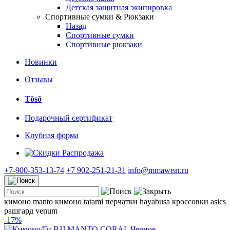
Детская защитная экипировка
Спортивные сумки & Рюкзаки
Назад
Спортивные сумки
Спортивные рюкзаки
Новинки
Отзывы
Tōsō
Подарочный сертификат
Клубная форма
Распродажа
+7-900-353-13-74
+7 902-251-21-31
info@mmawear.ru
кимоно manto
кимоно tatami
перчатки hayabusa
кроссовки asics
рашгард venum
-17%