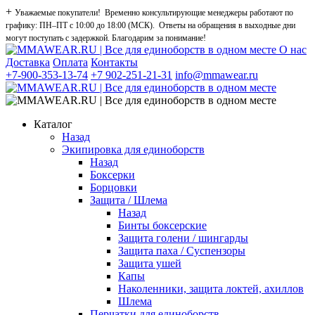
+
Уважаемые покупатели! Временно консультирующие менеджеры работают по
графику: ПН–ПТ с 10:00 до 18:00 (МСК). Ответы на обращения в выходные дни
могут поступать с задержкой. Благодарим за понимание!
О нас
Доставка
Оплата
Контакты
+7-900-353-13-74
+7 902-251-21-31
info@mmawear.ru
Каталог
Назад
Экипировка для единоборств
Назад
Боксерки
Борцовки
Защита / Шлема
Назад
Бинты боксерские
Защита голени / шингарды
Защита паха / Суспензоры
Защита ушей
Капы
Наколенники, защита локтей, ахиллов
Шлема
Перчатки для единоборств