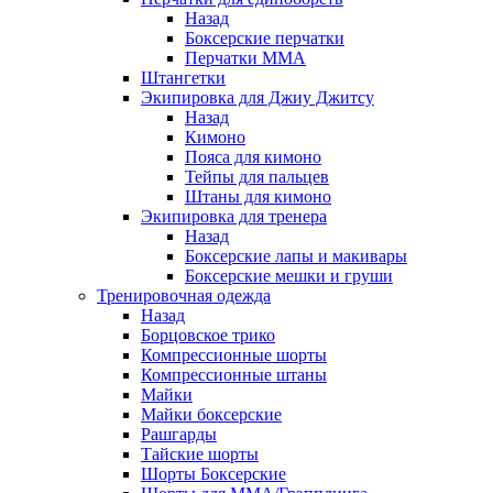
Назад
Боксерские перчатки
Перчатки ММА
Штангетки
Экипировка для Джиу Джитсу
Назад
Кимоно
Пояса для кимоно
Тейпы для пальцев
Штаны для кимоно
Экипировка для тренера
Назад
Боксерские лапы и макивары
Боксерские мешки и груши
Тренировочная одежда
Назад
Борцовское трико
Компрессионные шорты
Компрессионные штаны
Майки
Майки боксерские
Рашгарды
Тайские шорты
Шорты Боксерские