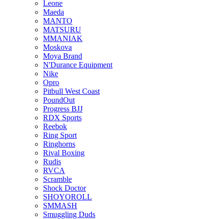
Leone
Maeda
MANTO
MATSURU
MMANIAK
Moskova
Moya Brand
N'Durance Equipment
Nike
Opro
Pitbull West Coast
PoundOut
Progress BJJ
RDX Sports
Reebok
Ring Sport
Ringhorns
Rival Boxing
Rudis
RVCA
Scramble
Shock Doctor
SHOYOROLL
SMMASH
Smuggling Duds