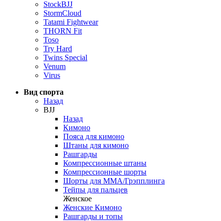
StockBJJ
StormCloud
Tatami Fightwear
THORN Fit
Toso
Try Hard
Twins Special
Venum
Virus
Вид спорта
Назад
BJJ
Назад
Кимоно
Пояса для кимоно
Штаны для кимоно
Рашгарды
Компрессионные штаны
Компрессионные шорты
Шорты для ММА/Грэпплинга
Тейпы для пальцев
Женское
Женские Кимоно
Рашгарды и топы