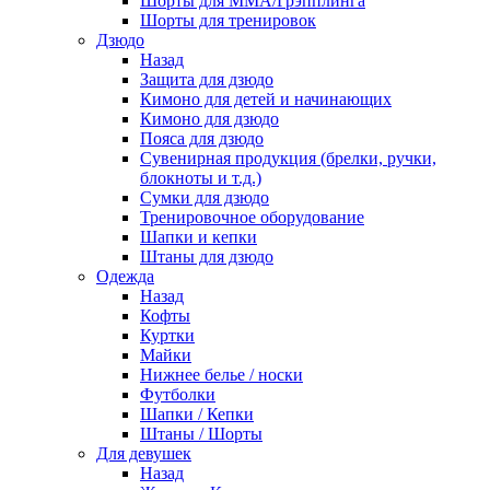
Шорты для ММА/Грэпплинга
Шорты для тренировок
Дзюдо
Назад
Защита для дзюдо
Кимоно для детей и начинающих
Кимоно для дзюдо
Пояса для дзюдо
Сувенирная продукция (брелки, ручки,
блокноты и т.д.)
Сумки для дзюдо
Тренировочное оборудование
Шапки и кепки
Штаны для дзюдо
Одежда
Назад
Кофты
Куртки
Майки
Нижнее белье / носки
Футболки
Шапки / Кепки
Штаны / Шорты
Для девушек
Назад