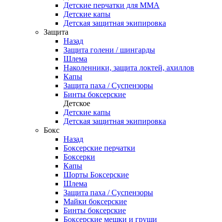
Детские перчатки для ММА
Детские капы
Детская защитная экипировка
Защита
Назад
Защита голени / шингарды
Шлема
Наколенники, защита локтей, ахиллов
Капы
Защита паха / Суспензоры
Бинты боксерские
Детское
Детские капы
Детская защитная экипировка
Бокс
Назад
Боксерские перчатки
Боксерки
Капы
Шорты Боксерские
Шлема
Защита паха / Суспензоры
Майки боксерские
Бинты боксерские
Боксерские мешки и груши