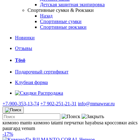
Детская защитная экипировка
Спортивные сумки & Рюкзаки
Назад
Спортивные сумки
Спортивные рюкзаки
Новинки
Отзывы
Tōsō
Подарочный сертификат
Клубная форма
Распродажа
+7-900-353-13-74
+7 902-251-21-31
info@mmawear.ru
кимоно manto
кимоно tatami
перчатки hayabusa
кроссовки asics
рашгард venum
-17%