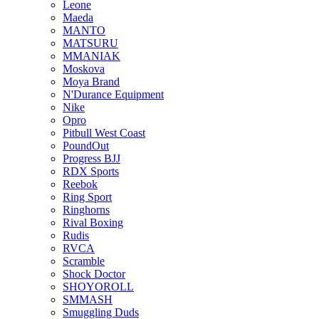
Leone
Maeda
MANTO
MATSURU
MMANIAK
Moskova
Moya Brand
N'Durance Equipment
Nike
Opro
Pitbull West Coast
PoundOut
Progress BJJ
RDX Sports
Reebok
Ring Sport
Ringhorns
Rival Boxing
Rudis
RVCA
Scramble
Shock Doctor
SHOYOROLL
SMMASH
Smuggling Duds