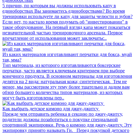
единоборствах
5 причин, по которым вы должны использовать капу в
единоборствах Вы занимаетесь единоборствами? Во время
тренировки используете ли капу для защиты челюсти и зубов?
Если нет, то настало время подумать об "инвестировании" в
такое оборудование. На первый взгляд капа может показаться
незначительной частью тренировочного арсенала. Первое
впечатление от использования может заключатьс..
Из каких материалов изготавливают перчатки для бокса, муай
тая, мма?
Тип материала, из которого изготавливаются боксерские
перчатки, часто является ключевым критерием при выборе
конечного продукта. В основном материалы для изготовления
делятся на 2 вида: натуральная кожа; синтетическая. Тем не
менее, мы рассмотрим эту тему более тщательно и дадим вам
обзор большего количества типов материалов, из которых
могут быть изготовлены пер..
Как выбрать детское кимоно для джиу-джитсу
Прежде чем отправить ребенка в секцию по джиу-джитсу,
родители должны позаботиться о покупке специальной
спортивной экипировки. Речь о кимоно для джиу-джитсу. Эту
экипировку принято называть Ги. Перед покупкой детского