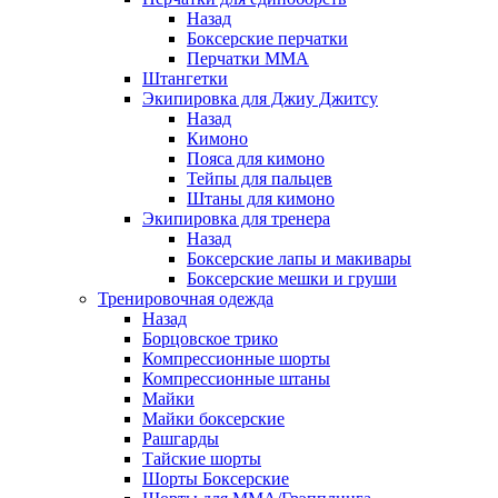
Назад
Боксерские перчатки
Перчатки ММА
Штангетки
Экипировка для Джиу Джитсу
Назад
Кимоно
Пояса для кимоно
Тейпы для пальцев
Штаны для кимоно
Экипировка для тренера
Назад
Боксерские лапы и макивары
Боксерские мешки и груши
Тренировочная одежда
Назад
Борцовское трико
Компрессионные шорты
Компрессионные штаны
Майки
Майки боксерские
Рашгарды
Тайские шорты
Шорты Боксерские