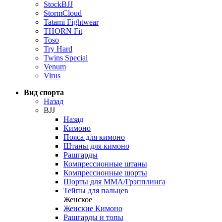
StockBJJ
StormCloud
Tatami Fightwear
THORN Fit
Toso
Try Hard
Twins Special
Venum
Virus
Вид спорта
Назад
BJJ
Назад
Кимоно
Пояса для кимоно
Штаны для кимоно
Рашгарды
Компрессионные штаны
Компрессионные шорты
Шорты для ММА/Грэпплинга
Тейпы для пальцев
Женское
Женские Кимоно
Рашгарды и топы