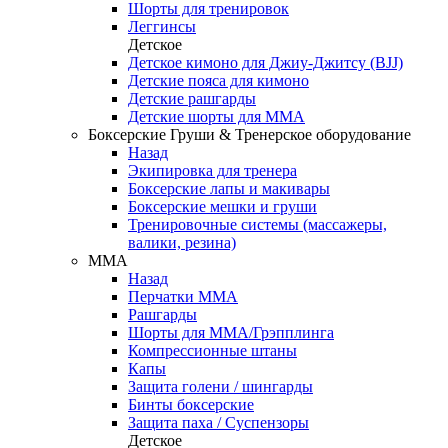
Шорты для тренировок
Леггинсы
Детское
Детское кимоно для Джиу-Джитсу (BJJ)
Детские пояса для кимоно
Детские рашгарды
Детские шорты для ММА
Боксерские Груши & Тренерское оборудование
Назад
Экипировка для тренера
Боксерские лапы и макивары
Боксерские мешки и груши
Тренировочные системы (массажеры,
валики, резина)
ММА
Назад
Перчатки ММА
Рашгарды
Шорты для ММА/Грэпплинга
Компрессионные штаны
Капы
Защита голени / шингарды
Бинты боксерские
Защита паха / Суспензоры
Детское