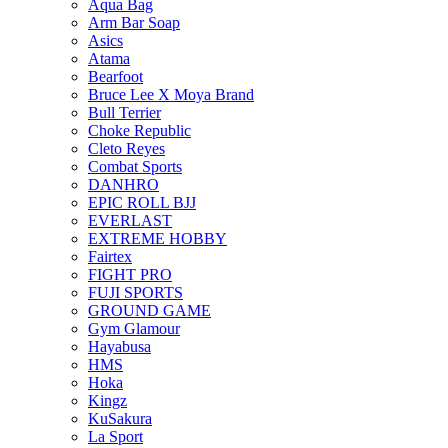
Aqua Bag
Arm Bar Soap
Asics
Atama
Bearfoot
Bruce Lee X Moya Brand
Bull Terrier
Choke Republic
Cleto Reyes
Combat Sports
DANHRO
EPIC ROLL BJJ
EVERLAST
EXTREME HOBBY
Fairtex
FIGHT PRO
FUJI SPORTS
GROUND GAME
Gym Glamour
Hayabusa
HMS
Hoka
Kingz
KuSakura
La Sport