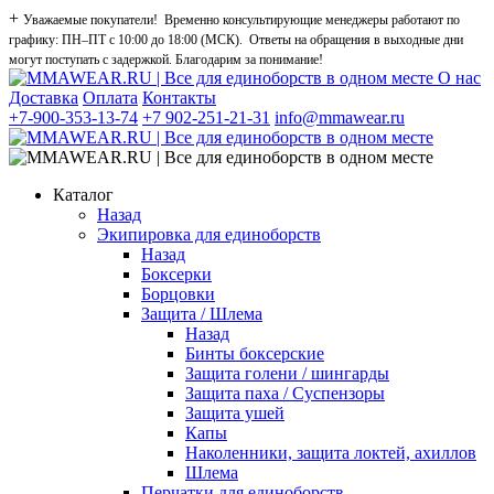
+
Уважаемые покупатели! Временно консультирующие менеджеры работают по
графику: ПН–ПТ с 10:00 до 18:00 (МСК). Ответы на обращения в выходные дни
могут поступать с задержкой. Благодарим за понимание!
О нас
Доставка
Оплата
Контакты
+7-900-353-13-74
+7 902-251-21-31
info@mmawear.ru
Каталог
Назад
Экипировка для единоборств
Назад
Боксерки
Борцовки
Защита / Шлема
Назад
Бинты боксерские
Защита голени / шингарды
Защита паха / Суспензоры
Защита ушей
Капы
Наколенники, защита локтей, ахиллов
Шлема
Перчатки для единоборств