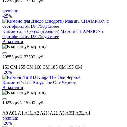
17238 руб.
13790 руб.
premium
-25%
Кимоно для Дзюдо (дзюдоги) Matsuru CHAMPION с
сертификатом IJF 750g синее
В наличии
В корзину
29853 руб.
22390 руб.
150 CM
155 CM
160 CM
185 CM
195 CM
-20%
Кимоно/Ги BJJ Kingz The One Черное
В наличии
В корзину
19238 руб.
15390 руб.
A0
A0L
A1
A1L
A2
A2H
A2L
A3
A3H
A3L
A4
premium
-20%