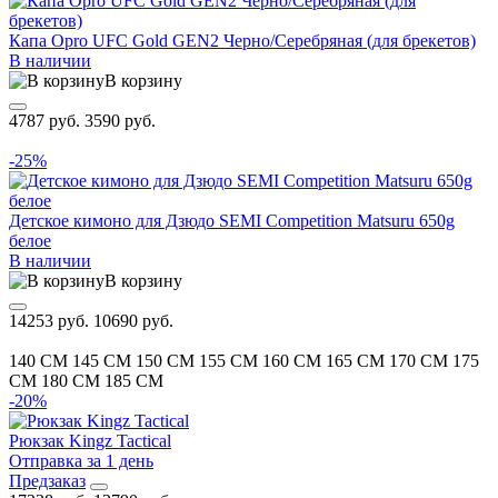
Капа Opro UFC Gold GEN2 Черно/Серебряная (для брекетов)
В наличии
В корзину
4787 руб.
3590 руб.
-25%
Детское кимоно для Дзюдо SEMI Competition Matsuru 650g
белое
В наличии
В корзину
14253 руб.
10690 руб.
140 CM
145 CM
150 CM
155 CM
160 CM
165 CM
170 CM
175
CM
180 CM
185 CM
-20%
Рюкзак Kingz Tactical
Отправка за 1 день
Предзаказ