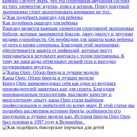
кимоно следует знать, что эта спортивная амуниция состоит
из трех элементов: куртки, пояса и штанов. Перед покупкой
экипировки стоит акцентировать внимание не тол..
Как подобрать рашгард для ребенка
Рашгард является важным элементом спортивной экипировки
бойцов, которые занимаются боксом, джиу-джитсу и другими
видами единоборств. Он необходим для защиты кожи ребенка
от пота и крови соперника. Благодаря этой экипировке,
обеспечивается защита от инфекций, которые могут
передаваться в результате контакта с телом противника. К
тому же рашгарды обтягивают рельеф тела и выгодно
подчеркивают мускула..
Капы Opro: Обзор бренда и лучшие модели
Бренд Opro зарекомендовал себя как один из ведущих
производителей защитных кап для спорта. Благодаря
инновационным технологиям, высокому качеству и
многолетнему опыту, капы Opro стали выбором
профессионалов и любителей по всему миру. В этой статье мы
подробно рассмотрим историю бренда, особенности его
продукции и лучшие модели кап. История бренда Opro Opro
был основан в 1997 году в Великобри..