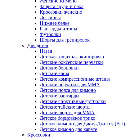
Женские Кимоно
Защита груди и паха
Кроссовки женские
Леггинсы
Нижнее белье
Рашгарды и топы
Футболки
Шорты для тренировок
Для детей
Назад
Детская защитная экипировка
Детские боксерские перчатки
Детские борцовки
Детские капы
Детские компрессионные штаны
Детские перчатки для ММА
Детские пояса для кимоно
Детские рашгарды
Детские спортивные футболки
Детские тайские шорты
Детские шорты для ММА
Детское борцовское трико
Детское кимоно для Джиу-Джитсу (BJJ)
Детское кимоно для карате
Кроссовки