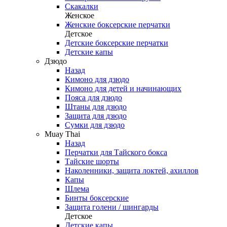
Скакалки
Женское
Женские боксерские перчатки
Детское
Детские боксерские перчатки
Детские капы
Дзюдо
Назад
Кимоно для дзюдо
Кимоно для детей и начинающих
Пояса для дзюдо
Штаны для дзюдо
Защита для дзюдо
Сумки для дзюдо
Muay Thai
Назад
Перчатки для Тайского бокса
Тайские шорты
Наколенники, защита локтей, ахиллов
Капы
Шлема
Бинты боксерские
Защита голени / шингарды
Детское
Детские капы