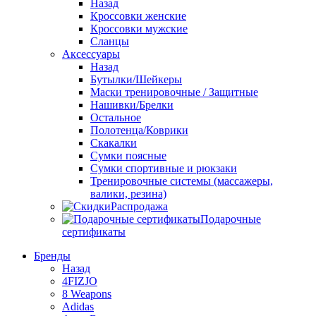
Назад
Кроссовки женские
Кроссовки мужские
Сланцы
Аксессуары
Назад
Бутылки/Шейкеры
Маски тренировочные / Защитные
Нашивки/Брелки
Остальное
Полотенца/Коврики
Скакалки
Сумки поясные
Сумки спортивные и рюкзаки
Тренировочные системы (массажеры,
валики, резина)
Распродажа
Подарочные
сертификаты
Бренды
Назад
4FIZJO
8 Weapons
Adidas