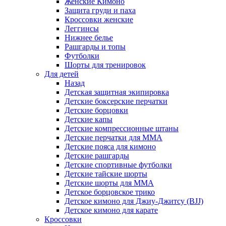
Женские Кимоно
Защита груди и паха
Кроссовки женские
Леггинсы
Нижнее белье
Рашгарды и топы
Футболки
Шорты для тренировок
Для детей
Назад
Детская защитная экипировка
Детские боксерские перчатки
Детские борцовки
Детские капы
Детские компрессионные штаны
Детские перчатки для ММА
Детские пояса для кимоно
Детские рашгарды
Детские спортивные футболки
Детские тайские шорты
Детские шорты для ММА
Детское борцовское трико
Детское кимоно для Джиу-Джитсу (BJJ)
Детское кимоно для карате
Кроссовки