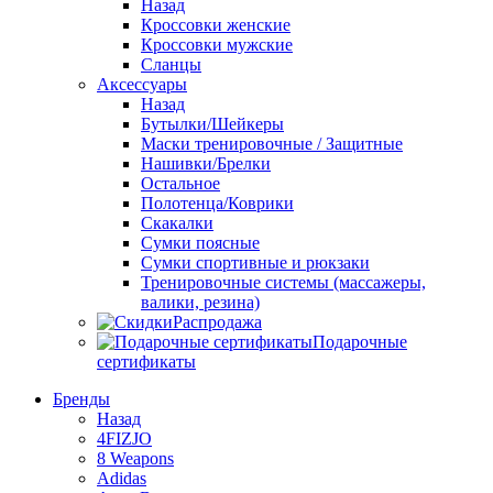
Назад
Кроссовки женские
Кроссовки мужские
Сланцы
Аксессуары
Назад
Бутылки/Шейкеры
Маски тренировочные / Защитные
Нашивки/Брелки
Остальное
Полотенца/Коврики
Скакалки
Сумки поясные
Сумки спортивные и рюкзаки
Тренировочные системы (массажеры,
валики, резина)
Распродажа
Подарочные
сертификаты
Бренды
Назад
4FIZJO
8 Weapons
Adidas