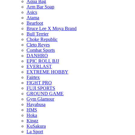
Aqua Bag
Arm Bar Soap
Asics
Atama
Bearfoot
Bruce Lee X Moya Brand
Bull Terrier
Choke Republic
Cleto Reyes
Combat Sports
DANHRO
EPIC ROLL BJJ
EVERLAST
EXTREME HOBBY
Fairtex
FIGHT PRO
FUJI SPORTS
GROUND GAME
Gym Glamour
Hayabusa
HMS
Hoka
Kingz
KuSakura
La Sport