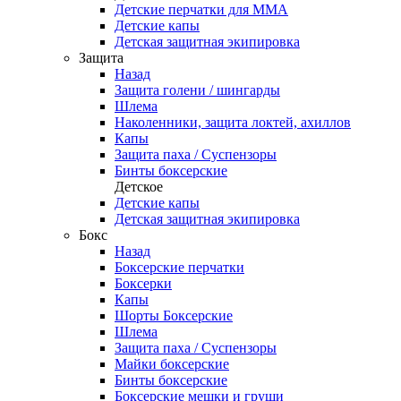
Детские перчатки для ММА
Детские капы
Детская защитная экипировка
Защита
Назад
Защита голени / шингарды
Шлема
Наколенники, защита локтей, ахиллов
Капы
Защита паха / Суспензоры
Бинты боксерские
Детское
Детские капы
Детская защитная экипировка
Бокс
Назад
Боксерские перчатки
Боксерки
Капы
Шорты Боксерские
Шлема
Защита паха / Суспензоры
Майки боксерские
Бинты боксерские
Боксерские мешки и груши