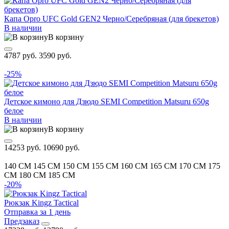
Капа Opro UFC Gold GEN2 Черно/Серебряная (для брекетов)
В наличии
В корзину
4787 руб.
3590 руб.
-25%
Детское кимоно для Дзюдо SEMI Competition Matsuru 650g
белое
В наличии
В корзину
14253 руб.
10690 руб.
140 CM
145 CM
150 CM
155 CM
160 CM
165 CM
170 CM
175
CM
180 CM
185 CM
-20%
Рюкзак Kingz Tactical
Отправка за 1 день
Предзаказ