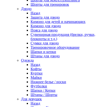
Шорты для ММА/Грэпплинга
Шорты для тренировок
Дзюдо
Назад
Защита для дзюдо
Кимоно для детей и начинающих
Кимоно для дзюдо
Пояса для дзюдо
Сувенирная продукция (брелки, ручки,
блокноты и т.д.)
Сумки для дзюдо
Тренировочное оборудование
Шапки и кепки
Штаны для дзюдо
Одежда
Назад
Кофты
Куртки
Майки
Нижнее белье / носки
Футболки
Шапки / Кепки
Штаны / Шорты
Для девушек
Назад