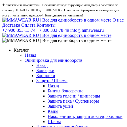
+
Уважаемые покупатели! Временно консультирующие менеджеры работают по
графику: ПН–ПТ с 10:00 до 18:00 (МСК). Ответы на обращения в выходные дни
могут поступать с задержкой. Благодарим за понимание!
О нас
Доставка
Оплата
Контакты
+7-900-353-13-74
+7 800 333-78-49
info@mmawear.ru
Каталог
Назад
Экипировка для единоборств
Назад
Боксерки
Борцовки
Защита / Шлема
Назад
Бинты боксерские
Защита голени / шингарды
Защита паха / Суспензоры
Защита ушей
Капы
Наколенники, защита локтей, ахиллов
Шлема
Перчатки для единоборств