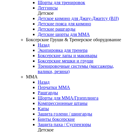
Шорты для тренировок
Леггинсы
Детское
Детское кимоно для Джиу-Джитсу (BJJ)
Детские пояса для кимоно
Детские рашгарды
Детские шорты для ММА
Боксерские Груши & Тренерское оборудование
Назад
Экипировка для тренера
Боксерские лапы и макивары
Боксерские мешки и груши
Тренировочные системы (массажеры,
валики, резина)
ММА
Назад
Перчатки ММА
Рашгарды
Шорты для ММА/Грэпплинга
Компрессионные штаны
Капы
Защита голени / шингарды
Бинты боксерские
Защита паха / Суспензоры
Детское