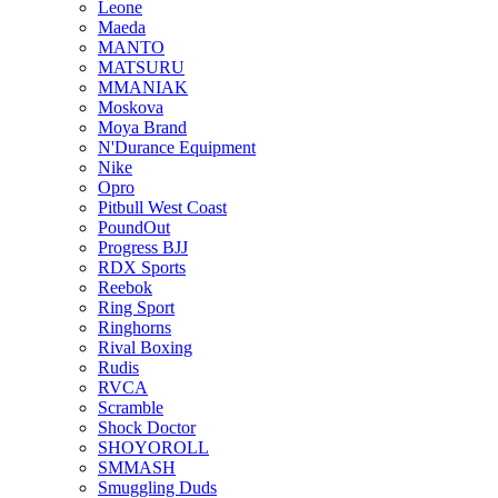
Leone
Maeda
MANTO
MATSURU
MMANIAK
Moskova
Moya Brand
N'Durance Equipment
Nike
Opro
Pitbull West Coast
PoundOut
Progress BJJ
RDX Sports
Reebok
Ring Sport
Ringhorns
Rival Boxing
Rudis
RVCA
Scramble
Shock Doctor
SHOYOROLL
SMMASH
Smuggling Duds