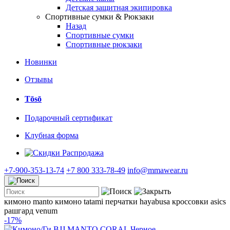
Детская защитная экипировка
Спортивные сумки & Рюкзаки
Назад
Спортивные сумки
Спортивные рюкзаки
Новинки
Отзывы
Tōsō
Подарочный сертификат
Клубная форма
Распродажа
+7-900-353-13-74
+7 800 333-78-49
info@mmawear.ru
кимоно manto
кимоно tatami
перчатки hayabusa
кроссовки asics
рашгард venum
-17%