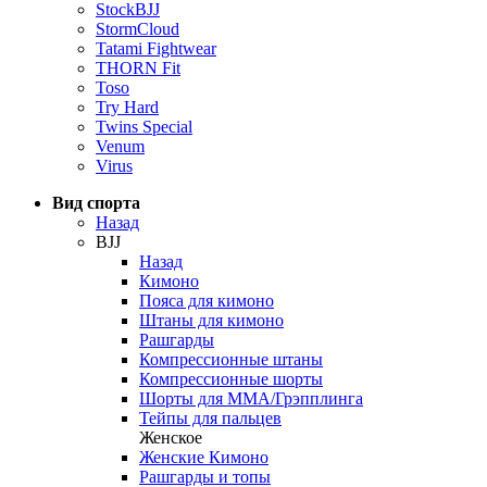
StockBJJ
StormCloud
Tatami Fightwear
THORN Fit
Toso
Try Hard
Twins Special
Venum
Virus
Вид спорта
Назад
BJJ
Назад
Кимоно
Пояса для кимоно
Штаны для кимоно
Рашгарды
Компрессионные штаны
Компрессионные шорты
Шорты для ММА/Грэпплинга
Тейпы для пальцев
Женское
Женские Кимоно
Рашгарды и топы