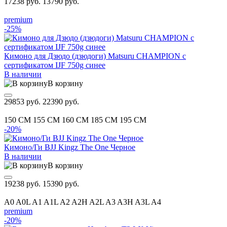
17238 руб.
13790 руб.
premium
-25%
Кимоно для Дзюдо (дзюдоги) Matsuru CHAMPION с
сертификатом IJF 750g синее
В наличии
В корзину
29853 руб.
22390 руб.
150 CM
155 CM
160 CM
185 CM
195 CM
-20%
Кимоно/Ги BJJ Kingz The One Черное
В наличии
В корзину
19238 руб.
15390 руб.
A0
A0L
A1
A1L
A2
A2H
A2L
A3
A3H
A3L
A4
premium
-20%