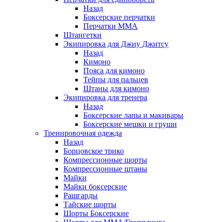
Назад
Боксерские перчатки
Перчатки ММА
Штангетки
Экипировка для Джиу Джитсу
Назад
Кимоно
Пояса для кимоно
Тейпы для пальцев
Штаны для кимоно
Экипировка для тренера
Назад
Боксерские лапы и макивары
Боксерские мешки и груши
Тренировочная одежда
Назад
Борцовское трико
Компрессионные шорты
Компрессионные штаны
Майки
Майки боксерские
Рашгарды
Тайские шорты
Шорты Боксерские