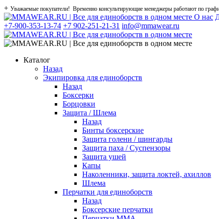
+
Уважаемые покупатели! Временно консультирующие менеджеры работают по графику
О нас
Д
+7-900-353-13-74
+7 902-251-21-31
info@mmawear.ru
Каталог
Назад
Экипировка для единоборств
Назад
Боксерки
Борцовки
Защита / Шлема
Назад
Бинты боксерские
Защита голени / шингарды
Защита паха / Суспензоры
Защита ушей
Капы
Наколенники, защита локтей, ахиллов
Шлема
Перчатки для единоборств
Назад
Боксерские перчатки
Перчатки ММА