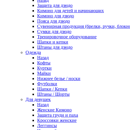
Назад
Защита для дзюдо
Кимоно для детей и начинающих
Кимоно для дзюдо
Пояса для дзюдо
Сувенирная продукция (брелки, ручки, блокно
Сумки для дзюдо
Тренировочное оборудование
Шапки и кепки
Штаны для дзюдо
Одежда
Назад
Кофты
Куртки
Майки
Нижнее белье / носки
Футболки
Шапки / Кепки
Штаны / Шорты
Для девушек
Назад
Женские Кимоно
Защита груди и паха
Кроссовки женские
Леггинсы