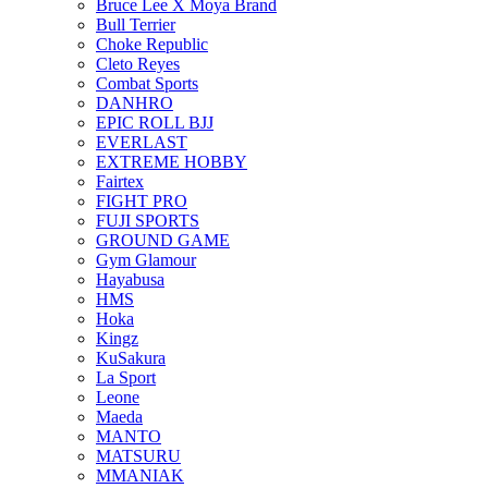
Bruce Lee X Moya Brand
Bull Terrier
Choke Republic
Cleto Reyes
Combat Sports
DANHRO
EPIC ROLL BJJ
EVERLAST
EXTREME HOBBY
Fairtex
FIGHT PRO
FUJI SPORTS
GROUND GAME
Gym Glamour
Hayabusa
HMS
Hoka
Kingz
KuSakura
La Sport
Leone
Maeda
MANTO
MATSURU
MMANIAK