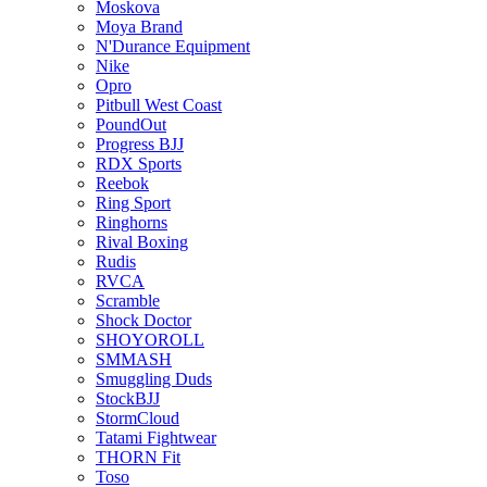
Moskova
Moya Brand
N'Durance Equipment
Nike
Opro
Pitbull West Coast
PoundOut
Progress BJJ
RDX Sports
Reebok
Ring Sport
Ringhorns
Rival Boxing
Rudis
RVCA
Scramble
Shock Doctor
SHOYOROLL
SMMASH
Smuggling Duds
StockBJJ
StormCloud
Tatami Fightwear
THORN Fit
Toso