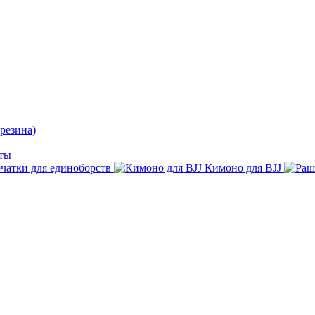
резина)
ты
чатки для единоборств
Кимоно для BJJ