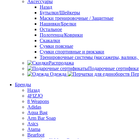
Аксессуары
Назад
Бутылки/Шейкеры
Маски тренировочные / Защитные
Нашивки/Брелки
Остальное
Полотенца/Коврики
Скакалки
Сумки поясные
Сумки спортивные и рюкзаки
Тренировочные системы (массажеры, валики, 
Распродажа
Подарочные сертифика
Одежда
Пер
Бренды
Назад
4FIZJO
8 Weapons
Adidas
Aqua Bag
Arm Bar Soap
Asics
Atama
Bearfoot