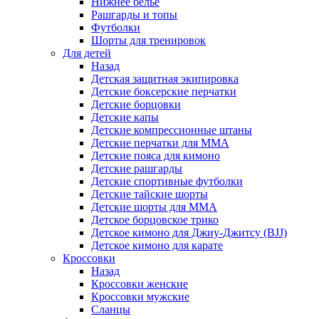
Нижнее белье
Рашгарды и топы
Футболки
Шорты для тренировок
Для детей
Назад
Детская защитная экипировка
Детские боксерские перчатки
Детские борцовки
Детские капы
Детские компрессионные штаны
Детские перчатки для ММА
Детские пояса для кимоно
Детские рашгарды
Детские спортивные футболки
Детские тайские шорты
Детские шорты для ММА
Детское борцовское трико
Детское кимоно для Джиу-Джитсу (BJJ)
Детское кимоно для карате
Кроссовки
Назад
Кроссовки женские
Кроссовки мужские
Сланцы