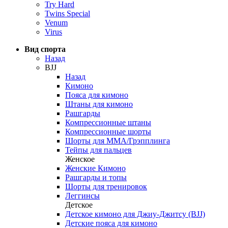
Try Hard
Twins Special
Venum
Virus
Вид спорта
Назад
BJJ
Назад
Кимоно
Пояса для кимоно
Штаны для кимоно
Рашгарды
Компрессионные штаны
Компрессионные шорты
Шорты для ММА/Грэпплинга
Тейпы для пальцев
Женское
Женские Кимоно
Рашгарды и топы
Шорты для тренировок
Леггинсы
Детское
Детское кимоно для Джиу-Джитсу (BJJ)
Детские пояса для кимоно