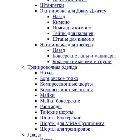
Штангетки
Экипировка для Джиу Джитсу
Назад
Кимоно
Пояса для кимоно
Тейпы для пальцев
Штаны для кимоно
Экипировка для тренера
Назад
Боксерские лапы и макивары
Боксерские мешки и груши
Тренировочная одежда
Назад
Борцовское трико
Компрессионные шорты
Компрессионные штаны
Майки
Майки боксерские
Рашгарды
Тайские шорты
Шорты Боксерские
Шорты для ММА/Грэпплинга
Шорты для тренировок
Дзюдо