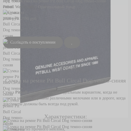
Арт. 8903
Сумка на ремне Pit Bull Circal Dog темно-синяя
Pitbull West Coast
Оригинальный товар
Предзаказ
2920 руб.
2190 руб.
Сообщить о поступлении
О товаре
Сумка на ремне Pit Bull Circal Dog темно-синяя
Сумка
Pitbull
на ремне является идеальным вариантом, когда не
хочется забивать карманы различными мелочами или в дороге, когда
документы должны быть всегда под рукой.
Характеристики:
Изготовлена из прочного нейлона;