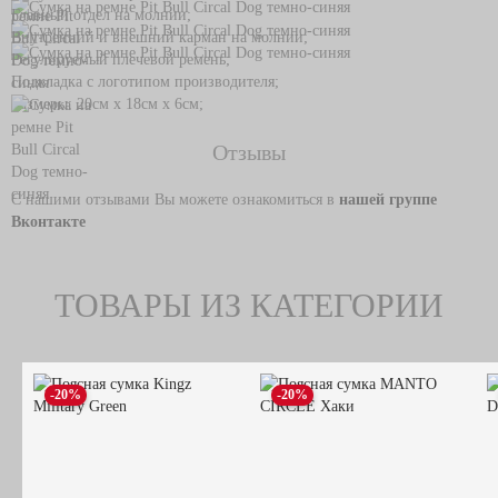
Главный отдел на молнии;
Внутренний и внешний карман на молнии;
Регулируемый плечевой ремень;
Подкладка с логотипом производителя;
Размеры: 20см х 18см х 6см;
Отзывы
С нашими отзывами Вы можете ознакомиться в
нашей группе
Вконтакте
ТОВАРЫ ИЗ КАТЕГОРИИ
-20%
-20%