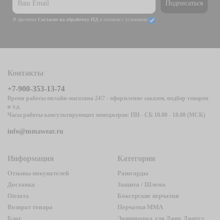
Подписаться
Я прочитал
Согласие на обработку ПД
и согласен с условиями
Контакты
+7-900-353-13-74
Время работы онлайн-магазина 24/7 - оформление заказов, подбор товаров
и т.д.
Часы работы консультирующих менеджеров: ПН - СБ 10.00 - 18.00 (МСК)
info@mmawear.ru
Информация
Категории
Отзывы покупателей
Рашгарды
Доставка
Защита / Шлема
Оплата
Боксерские перчатки
Возврат товара
Перчатки ММА
Блог
Экипировка для Джиу Джитсу