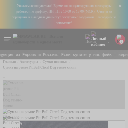
+
Уважаемые покупатели! Временно консультирующие менеджеры
работают по графику: ПН–ПТ с 10:00 до 18:00 (МСК). Ответы на
обращения в выходные дни могут поступать с задержкой. Благодарим за
понимание!
0
кция из Европы и России. Если купите у нас фейк — вернем
Главная
Аксессуары
Сумки поясные
Сумка на ремне Pit Bull Circal Dog темно-синяя
+
НОВИНКА