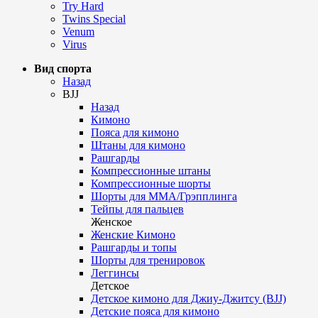
Try Hard
Twins Special
Venum
Virus
Вид спорта
Назад
BJJ
Назад
Кимоно
Пояса для кимоно
Штаны для кимоно
Рашгарды
Компрессионные штаны
Компрессионные шорты
Шорты для ММА/Грэпплинга
Тейпы для пальцев
Женское
Женские Кимоно
Рашгарды и топы
Шорты для тренировок
Леггинсы
Детское
Детское кимоно для Джиу-Джитсу (BJJ)
Детские пояса для кимоно