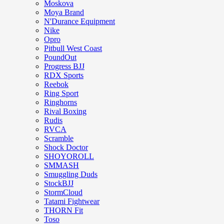
Moskova
Moya Brand
N'Durance Equipment
Nike
Opro
Pitbull West Coast
PoundOut
Progress BJJ
RDX Sports
Reebok
Ring Sport
Ringhorns
Rival Boxing
Rudis
RVCA
Scramble
Shock Doctor
SHOYOROLL
SMMASH
Smuggling Duds
StockBJJ
StormCloud
Tatami Fightwear
THORN Fit
Toso