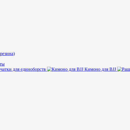
резина)
ты
чатки для единоборств
Кимоно для BJJ