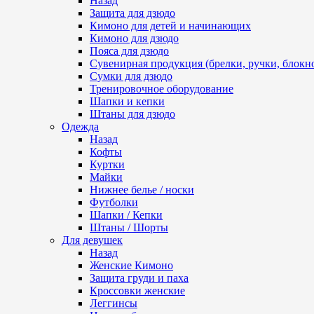
Назад
Защита для дзюдо
Кимоно для детей и начинающих
Кимоно для дзюдо
Пояса для дзюдо
Сувенирная продукция (брелки, ручки, блокно
Сумки для дзюдо
Тренировочное оборудование
Шапки и кепки
Штаны для дзюдо
Одежда
Назад
Кофты
Куртки
Майки
Нижнее белье / носки
Футболки
Шапки / Кепки
Штаны / Шорты
Для девушек
Назад
Женские Кимоно
Защита груди и паха
Кроссовки женские
Леггинсы