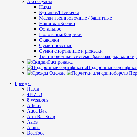
Аксессуары
Назад
Бутылки/Шейкеры
Маски тренировочные / Защитные
Нашивки/Брелки
Остальное
Полотенца/Коврики
Скакалки
Сумки поясные
Сумки спортивные и рюкзаки
Тренировочные системы (массажеры, валики, 
Распродажа
Подарочные сертифика
Одежда
Пер
Бренды
Назад
4FIZJO
8 Weapons
Adidas
Aqua Bag
Arm Bar Soap
Asics
Atama
Bearfoot