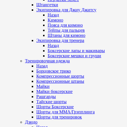
Штангетки
Экипировка для Джиу Джитсу
Назад
Кимоно
Пояса для кимоно
Тейпы для пальцев
Штаны для кимоно
Экипировка для тренера
Назад
Боксерские лапы и макивары
Боксерские мешки и груши
Тренировочная одежда
Назад
Борцовское трико
Компрессионные шорты
Компрессионные штаны
Майки
Майки боксерские
Рашгарды
Тайские шорты
Шорты Боксерские
Шорты для ММА/Грэпплинга
Шорты для тренировок
Дзюдо