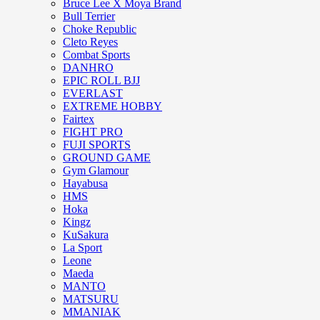
Bruce Lee X Moya Brand
Bull Terrier
Choke Republic
Cleto Reyes
Combat Sports
DANHRO
EPIC ROLL BJJ
EVERLAST
EXTREME HOBBY
Fairtex
FIGHT PRO
FUJI SPORTS
GROUND GAME
Gym Glamour
Hayabusa
HMS
Hoka
Kingz
KuSakura
La Sport
Leone
Maeda
MANTO
MATSURU
MMANIAK