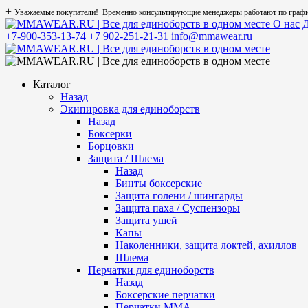
+
Уважаемые покупатели! Временно консультирующие менеджеры работают по графику
О нас
Д
+7-900-353-13-74
+7 902-251-21-31
info@mmawear.ru
Каталог
Назад
Экипировка для единоборств
Назад
Боксерки
Борцовки
Защита / Шлема
Назад
Бинты боксерские
Защита голени / шингарды
Защита паха / Суспензоры
Защита ушей
Капы
Наколенники, защита локтей, ахиллов
Шлема
Перчатки для единоборств
Назад
Боксерские перчатки
Перчатки ММА