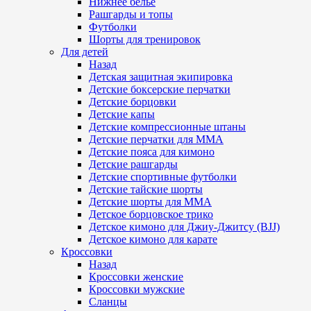
Нижнее белье
Рашгарды и топы
Футболки
Шорты для тренировок
Для детей
Назад
Детская защитная экипировка
Детские боксерские перчатки
Детские борцовки
Детские капы
Детские компрессионные штаны
Детские перчатки для ММА
Детские пояса для кимоно
Детские рашгарды
Детские спортивные футболки
Детские тайские шорты
Детские шорты для ММА
Детское борцовское трико
Детское кимоно для Джиу-Джитсу (BJJ)
Детское кимоно для карате
Кроссовки
Назад
Кроссовки женские
Кроссовки мужские
Сланцы