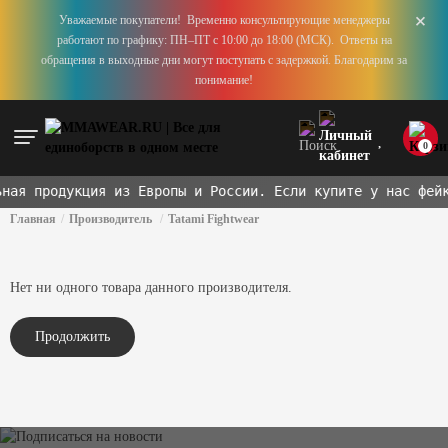
+
Уважаемые покупатели! Временно консультирующие менеджеры
работают по графику: ПН–ПТ с 10:00 до 18:00 (МСК). Ответы на
обращения в выходные дни могут поступать с задержкой. Благодарим за
понимание!
0
ная продукция из Европы и России. Если купите у нас фейк
Главная
Производитель
Tatami Fightwear
Нет ни одного товара данного производителя.
Продолжить