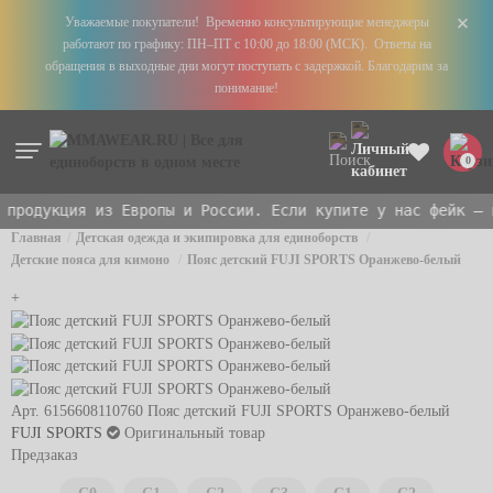
+
Уважаемые покупатели! Временно консультирующие менеджеры
работают по графику: ПН–ПТ с 10:00 до 18:00 (МСК). Ответы на
обращения в выходные дни могут поступать с задержкой. Благодарим за
понимание!
0
родукция из Европы и России. Если купите у нас фейк — в
Главная
Детская одежда и экипировка для единоборств
Детские пояса для кимоно
Пояс детский FUJI SPORTS Оранжево-белый
+
Арт. 6156608110760
Пояс детский FUJI SPORTS Оранжево-белый
FUJI SPORTS
Оригинальный товар
Предзаказ