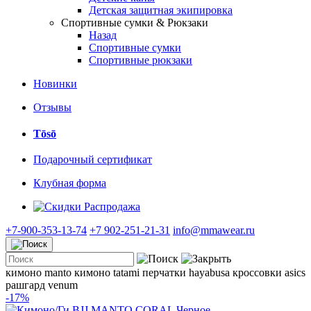
Детская защитная экипировка
Спортивные сумки & Рюкзаки
Назад
Спортивные сумки
Спортивные рюкзаки
Новинки
Отзывы
Tōsō
Подарочный сертификат
Клубная форма
Распродажа
+7-900-353-13-74
+7 902-251-21-31
info@mmawear.ru
кимоно manto
кимоно tatami
перчатки hayabusa
кроссовки asics
рашгард venum
-17%