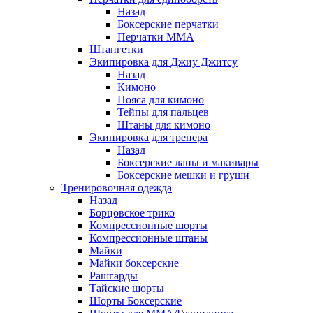
Назад
Боксерские перчатки
Перчатки ММА
Штангетки
Экипировка для Джиу Джитсу
Назад
Кимоно
Пояса для кимоно
Тейпы для пальцев
Штаны для кимоно
Экипировка для тренера
Назад
Боксерские лапы и макивары
Боксерские мешки и груши
Тренировочная одежда
Назад
Борцовское трико
Компрессионные шорты
Компрессионные штаны
Майки
Майки боксерские
Рашгарды
Тайские шорты
Шорты Боксерские