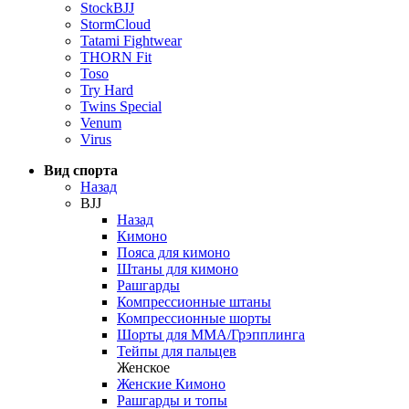
StockBJJ
StormCloud
Tatami Fightwear
THORN Fit
Toso
Try Hard
Twins Special
Venum
Virus
Вид спорта
Назад
BJJ
Назад
Кимоно
Пояса для кимоно
Штаны для кимоно
Рашгарды
Компрессионные штаны
Компрессионные шорты
Шорты для ММА/Грэпплинга
Тейпы для пальцев
Женское
Женские Кимоно
Рашгарды и топы