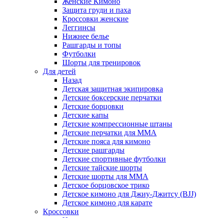
Женские Кимоно
Защита груди и паха
Кроссовки женские
Леггинсы
Нижнее белье
Рашгарды и топы
Футболки
Шорты для тренировок
Для детей
Назад
Детская защитная экипировка
Детские боксерские перчатки
Детские борцовки
Детские капы
Детские компрессионные штаны
Детские перчатки для ММА
Детские пояса для кимоно
Детские рашгарды
Детские спортивные футболки
Детские тайские шорты
Детские шорты для ММА
Детское борцовское трико
Детское кимоно для Джиу-Джитсу (BJJ)
Детское кимоно для карате
Кроссовки