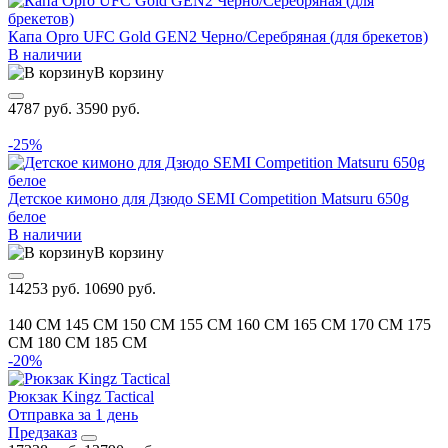
Капа Opro UFC Gold GEN2 Черно/Серебряная (для брекетов)
В наличии
В корзину
4787 руб.
3590 руб.
-25%
Детское кимоно для Дзюдо SEMI Competition Matsuru 650g
белое
В наличии
В корзину
14253 руб.
10690 руб.
140 CM
145 CM
150 CM
155 CM
160 CM
165 CM
170 CM
175
CM
180 CM
185 CM
-20%
Рюкзак Kingz Tactical
Отправка за 1 день
Предзаказ