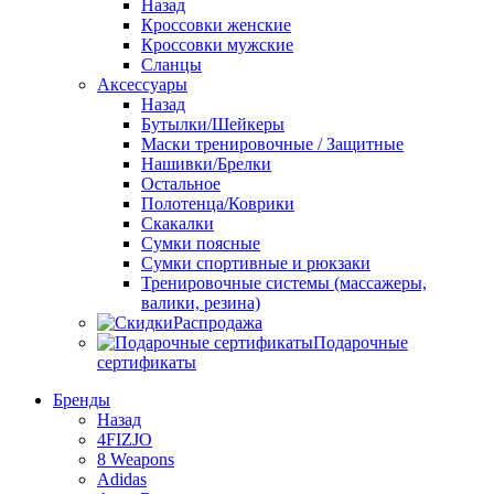
Назад
Кроссовки женские
Кроссовки мужские
Сланцы
Аксессуары
Назад
Бутылки/Шейкеры
Маски тренировочные / Защитные
Нашивки/Брелки
Остальное
Полотенца/Коврики
Скакалки
Сумки поясные
Сумки спортивные и рюкзаки
Тренировочные системы (массажеры,
валики, резина)
Распродажа
Подарочные
сертификаты
Бренды
Назад
4FIZJO
8 Weapons
Adidas