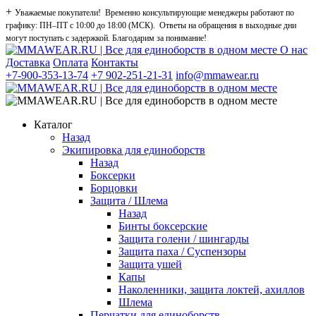
+
Уважаемые покупатели! Временно консультирующие менеджеры работают по
графику: ПН–ПТ с 10:00 до 18:00 (МСК). Ответы на обращения в выходные дни
могут поступать с задержкой. Благодарим за понимание!
О нас
Доставка
Оплата
Контакты
+7-900-353-13-74
+7 902-251-21-31
info@mmawear.ru
Каталог
Назад
Экипировка для единоборств
Назад
Боксерки
Борцовки
Защита / Шлема
Назад
Бинты боксерские
Защита голени / шингарды
Защита паха / Суспензоры
Защита ушей
Капы
Наколенники, защита локтей, ахиллов
Шлема
Перчатки для единоборств