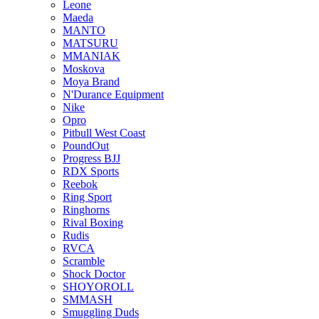
Leone
Maeda
MANTO
MATSURU
MMANIAK
Moskova
Moya Brand
N'Durance Equipment
Nike
Opro
Pitbull West Coast
PoundOut
Progress BJJ
RDX Sports
Reebok
Ring Sport
Ringhorns
Rival Boxing
Rudis
RVCA
Scramble
Shock Doctor
SHOYOROLL
SMMASH
Smuggling Duds