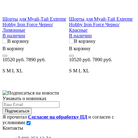
Шорты для Муай-Тай Extreme
Шорты для Муай-Тай Extreme
Ш
Hobby Iron Force Черно/
Hobby Iron Force Черно/
H
Лимонные
Красные
В наличии
В наличии
В
В корзину
В корзину
1
10520 руб.
7890 руб.
10520 руб.
7890 руб.
S
M
L
XL
S
M
L
XL
Узнавать о новинках
Подписаться
Я прочитал
Согласие на обработку ПД
и согласен с
условиями
Контакты