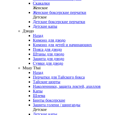
Скакалки
Женское
Женские боксерские перчатки
Детское
Детские боксерские перчатки
Детские капы
Дзюдо
Назад
Кимоно для дзюдо
Кимоно для детей и начинающих
Пояса для дзюдо
Штаны для дзюдо
Защита для дзюдо
Сумки для дзюдо
Muay Thai
Назад
Перчатки для Тайского бокса
Тайские шорты
Наколенники, защита локтей, ахиллов
Капы
Шлема
Бинты боксерские
Защита голени / шингарды
Детское
Детские капы