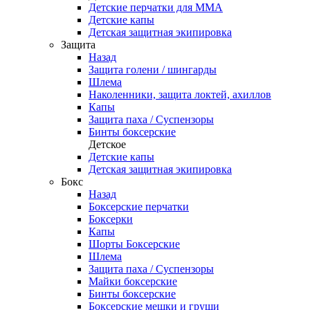
Детские перчатки для ММА
Детские капы
Детская защитная экипировка
Защита
Назад
Защита голени / шингарды
Шлема
Наколенники, защита локтей, ахиллов
Капы
Защита паха / Суспензоры
Бинты боксерские
Детское
Детские капы
Детская защитная экипировка
Бокс
Назад
Боксерские перчатки
Боксерки
Капы
Шорты Боксерские
Шлема
Защита паха / Суспензоры
Майки боксерские
Бинты боксерские
Боксерские мешки и груши