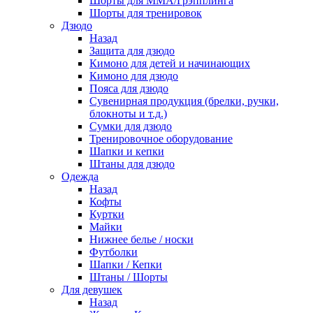
Шорты для ММА/Грэпплинга
Шорты для тренировок
Дзюдо
Назад
Защита для дзюдо
Кимоно для детей и начинающих
Кимоно для дзюдо
Пояса для дзюдо
Сувенирная продукция (брелки, ручки,
блокноты и т.д.)
Сумки для дзюдо
Тренировочное оборудование
Шапки и кепки
Штаны для дзюдо
Одежда
Назад
Кофты
Куртки
Майки
Нижнее белье / носки
Футболки
Шапки / Кепки
Штаны / Шорты
Для девушек
Назад