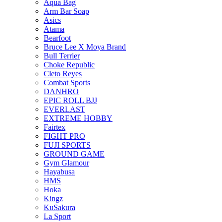
Aqua Bag
Arm Bar Soap
Asics
Atama
Bearfoot
Bruce Lee X Moya Brand
Bull Terrier
Choke Republic
Cleto Reyes
Combat Sports
DANHRO
EPIC ROLL BJJ
EVERLAST
EXTREME HOBBY
Fairtex
FIGHT PRO
FUJI SPORTS
GROUND GAME
Gym Glamour
Hayabusa
HMS
Hoka
Kingz
KuSakura
La Sport