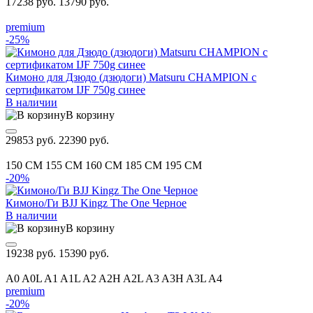
17238 руб.
13790 руб.
premium
-25%
Кимоно для Дзюдо (дзюдоги) Matsuru CHAMPION с
сертификатом IJF 750g синее
В наличии
В корзину
29853 руб.
22390 руб.
150 CM
155 CM
160 CM
185 CM
195 CM
-20%
Кимоно/Ги BJJ Kingz The One Черное
В наличии
В корзину
19238 руб.
15390 руб.
A0
A0L
A1
A1L
A2
A2H
A2L
A3
A3H
A3L
A4
premium
-20%