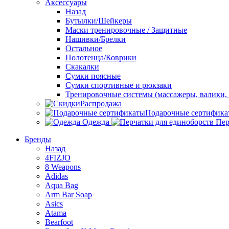
Аксессуары
Назад
Бутылки/Шейкеры
Маски тренировочные / Защитные
Нашивки/Брелки
Остальное
Полотенца/Коврики
Скакалки
Сумки поясные
Сумки спортивные и рюкзаки
Тренировочные системы (массажеры, валики, 
Распродажа
Подарочные сертифика
Одежда
Пер
Бренды
Назад
4FIZJO
8 Weapons
Adidas
Aqua Bag
Arm Bar Soap
Asics
Atama
Bearfoot