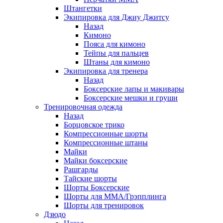
Штангетки
Экипировка для Джиу Джитсу
Назад
Кимоно
Пояса для кимоно
Тейпы для пальцев
Штаны для кимоно
Экипировка для тренера
Назад
Боксерские лапы и макивары
Боксерские мешки и груши
Тренировочная одежда
Назад
Борцовское трико
Компрессионные шорты
Компрессионные штаны
Майки
Майки боксерские
Рашгарды
Тайские шорты
Шорты Боксерские
Шорты для ММА/Грэпплинга
Шорты для тренировок
Дзюдо