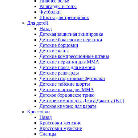
Нижнее белье
Рашгарды и топы
Футболки
Шорты для тренировок
Для детей
Назад
Детская защитная экипировка
Детские боксерские перчатки
Детские борцовки
Детские капы
Детские компрессионные штаны
Детские перчатки для ММА
Детские пояса для кимоно
Детские рашгарды
Детские спортивные футболки
Детские тайские шорты
Детские шорты для ММА
Детское борцовское трико
Детское кимоно для Джиу-Джитсу (BJJ)
Детское кимоно для карате
Кроссовки
Назад
Кроссовки женские
Кроссовки мужские
Сланцы