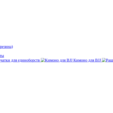
резина)
ты
чатки для единоборств
Кимоно для BJJ