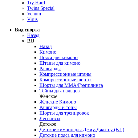
Try Hard
Twins Special
Venum
Virus
Вид спорта
Назад
BJJ
Назад
Кимоно
Пояса для кимоно
Штаны для кимоно
Рашгарды
Компрессионные штаны
Компрессионные шорты
Шорты для ММА/Грэпплинга
Тейпы для пальцев
Женское
Женские Кимоно
Рашгарды и топы
Шорты для тренировок
Леггинсы
Детское
Детское кимоно для Джиу-Джитсу (BJJ)
Детские пояса для кимоно