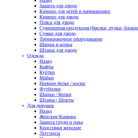
Назад
Защита для дзюдо
Кимоно для детей и начинающих
Кимоно для дзюдо
Пояса для дзюдо
Сувенирная продукция (брелки, ручки, блокно
Сумки для дзюдо
Тренировочное оборудование
Шапки и кепки
Штаны для дзюдо
Одежда
Назад
Кофты
Куртки
Майки
Нижнее белье / носки
Футболки
Шапки / Кепки
Штаны / Шорты
Для девушек
Назад
Женские Кимоно
Защита груди и паха
Кроссовки женские
Леггинсы