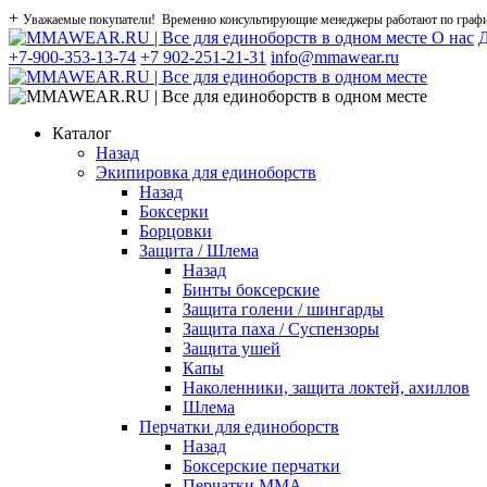
+
Уважаемые покупатели! Временно консультирующие менеджеры работают по графику
О нас
Д
+7-900-353-13-74
+7 902-251-21-31
info@mmawear.ru
Каталог
Назад
Экипировка для единоборств
Назад
Боксерки
Борцовки
Защита / Шлема
Назад
Бинты боксерские
Защита голени / шингарды
Защита паха / Суспензоры
Защита ушей
Капы
Наколенники, защита локтей, ахиллов
Шлема
Перчатки для единоборств
Назад
Боксерские перчатки
Перчатки ММА