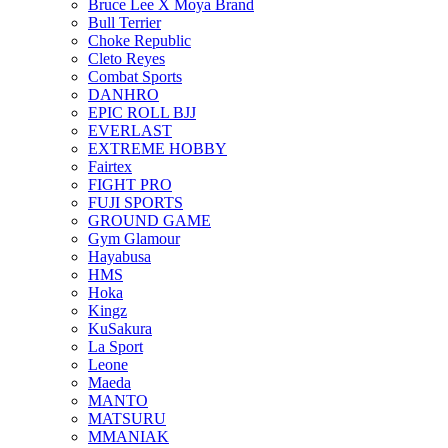
Bruce Lee X Moya Brand
Bull Terrier
Choke Republic
Cleto Reyes
Combat Sports
DANHRO
EPIC ROLL BJJ
EVERLAST
EXTREME HOBBY
Fairtex
FIGHT PRO
FUJI SPORTS
GROUND GAME
Gym Glamour
Hayabusa
HMS
Hoka
Kingz
KuSakura
La Sport
Leone
Maeda
MANTO
MATSURU
MMANIAK