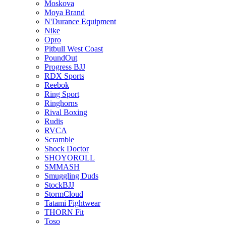
Moskova
Moya Brand
N'Durance Equipment
Nike
Opro
Pitbull West Coast
PoundOut
Progress BJJ
RDX Sports
Reebok
Ring Sport
Ringhorns
Rival Boxing
Rudis
RVCA
Scramble
Shock Doctor
SHOYOROLL
SMMASH
Smuggling Duds
StockBJJ
StormCloud
Tatami Fightwear
THORN Fit
Toso