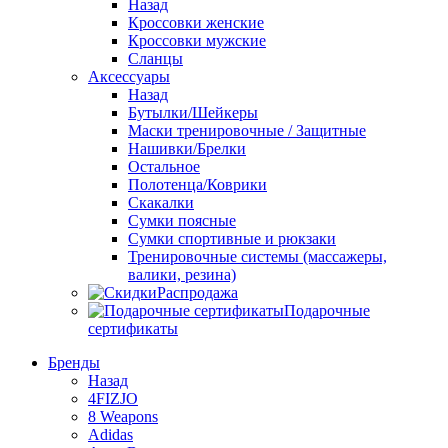
Назад
Кроссовки женские
Кроссовки мужские
Сланцы
Аксессуары
Назад
Бутылки/Шейкеры
Маски тренировочные / Защитные
Нашивки/Брелки
Остальное
Полотенца/Коврики
Скакалки
Сумки поясные
Сумки спортивные и рюкзаки
Тренировочные системы (массажеры,
валики, резина)
Распродажа
Подарочные
сертификаты
Бренды
Назад
4FIZJO
8 Weapons
Adidas