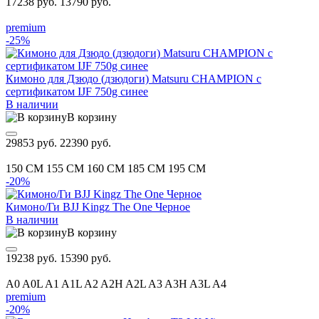
17238 руб.
13790 руб.
premium
-25%
Кимоно для Дзюдо (дзюдоги) Matsuru CHAMPION с
сертификатом IJF 750g синее
В наличии
В корзину
29853 руб.
22390 руб.
150 CM
155 CM
160 CM
185 CM
195 CM
-20%
Кимоно/Ги BJJ Kingz The One Черное
В наличии
В корзину
19238 руб.
15390 руб.
A0
A0L
A1
A1L
A2
A2H
A2L
A3
A3H
A3L
A4
premium
-20%