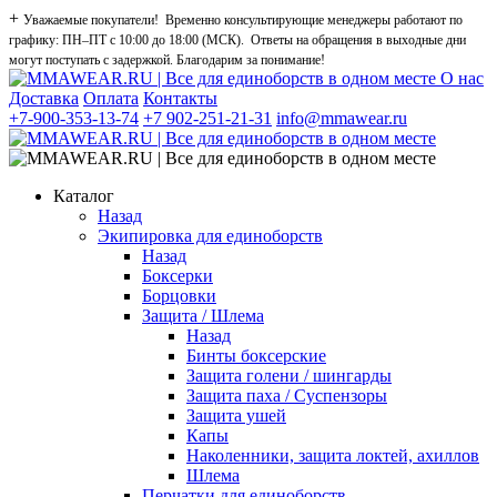
+
Уважаемые покупатели! Временно консультирующие менеджеры работают по
графику: ПН–ПТ с 10:00 до 18:00 (МСК). Ответы на обращения в выходные дни
могут поступать с задержкой. Благодарим за понимание!
О нас
Доставка
Оплата
Контакты
+7-900-353-13-74
+7 902-251-21-31
info@mmawear.ru
Каталог
Назад
Экипировка для единоборств
Назад
Боксерки
Борцовки
Защита / Шлема
Назад
Бинты боксерские
Защита голени / шингарды
Защита паха / Суспензоры
Защита ушей
Капы
Наколенники, защита локтей, ахиллов
Шлема
Перчатки для единоборств