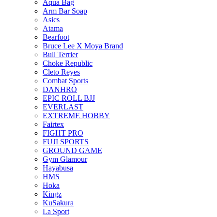
Aqua Bag
Arm Bar Soap
Asics
Atama
Bearfoot
Bruce Lee X Moya Brand
Bull Terrier
Choke Republic
Cleto Reyes
Combat Sports
DANHRO
EPIC ROLL BJJ
EVERLAST
EXTREME HOBBY
Fairtex
FIGHT PRO
FUJI SPORTS
GROUND GAME
Gym Glamour
Hayabusa
HMS
Hoka
Kingz
KuSakura
La Sport