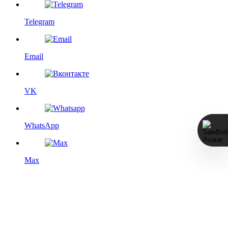
Telegram
Email
VK
WhatsApp
Max
Этот сайт использует файлы cookie с целью повышения
удобства для пользователя, а именно — дополнения
функциями социальных сетей, статистического анализа и
выбора сторонних сервисов. Более подробную информацию
см. на странице
Политика конфиденциальности
.
Мы изменили политику возвратов, пожалуйста, ознакомьтесь