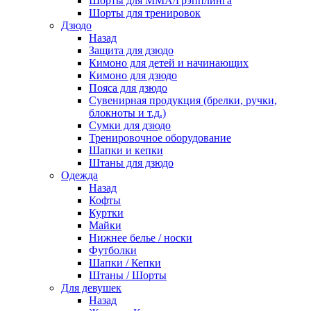
Шорты для ММА/Грэпплинга
Шорты для тренировок
Дзюдо
Назад
Защита для дзюдо
Кимоно для детей и начинающих
Кимоно для дзюдо
Пояса для дзюдо
Сувенирная продукция (брелки, ручки,
блокноты и т.д.)
Сумки для дзюдо
Тренировочное оборудование
Шапки и кепки
Штаны для дзюдо
Одежда
Назад
Кофты
Куртки
Майки
Нижнее белье / носки
Футболки
Шапки / Кепки
Штаны / Шорты
Для девушек
Назад