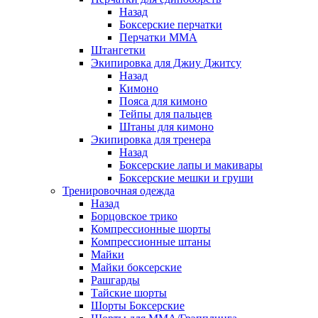
Назад
Боксерские перчатки
Перчатки ММА
Штангетки
Экипировка для Джиу Джитсу
Назад
Кимоно
Пояса для кимоно
Тейпы для пальцев
Штаны для кимоно
Экипировка для тренера
Назад
Боксерские лапы и макивары
Боксерские мешки и груши
Тренировочная одежда
Назад
Борцовское трико
Компрессионные шорты
Компрессионные штаны
Майки
Майки боксерские
Рашгарды
Тайские шорты
Шорты Боксерские