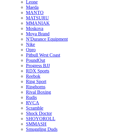
Leone
Maeda
MANTO
MATSURU
MMANIAK
Moskova
Moya Brand
N'Durance Equipment
Nike
Opro
Pitbull West Coast
PoundOut
Progress BJJ
RDX Sports
Reebok
Ring Sport
Ringhorns
Rival Boxing
Rudis
RVCA
Scramble
Shock Doctor
SHOYOROLL
SMMASH
Smuggling Duds