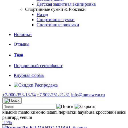
Детская защитная экипировка
Спортивные сумки & Рюкзаки
Назад
Спортивные сумки
Спортивные рюкзаки
Новинки
Отзывы
Tōsō
Подарочный сертификат
Клубная форма
Распродажа
+7-900-353-13-74
+7 902-251-21-31
info@mmawear.ru
кимоно manto
кимоно tatami
перчатки hayabusa
кроссовки asics
рашгард venum
-17%