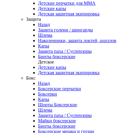
Детские перчатки для ММА
Детские капы
Детская защитная экипировка
Защита
Назад
Защита голени / шингарды
Шлема
Наколенники, защита локтей, ахиллов
Капы
Защита паха / Суспензоры
Бинты боксерские
Детское
Детские капы
Детская защитная экипировка
Бокс
Назад
Боксерские перчатки
Боксерки
Капы
Шорты Боксерские
Шлема
Защита паха / Суспензоры
Майки боксерские
Бинты боксерские
Боксерские мешки и груши