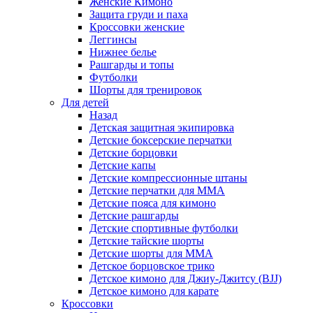
Женские Кимоно
Защита груди и паха
Кроссовки женские
Леггинсы
Нижнее белье
Рашгарды и топы
Футболки
Шорты для тренировок
Для детей
Назад
Детская защитная экипировка
Детские боксерские перчатки
Детские борцовки
Детские капы
Детские компрессионные штаны
Детские перчатки для ММА
Детские пояса для кимоно
Детские рашгарды
Детские спортивные футболки
Детские тайские шорты
Детские шорты для ММА
Детское борцовское трико
Детское кимоно для Джиу-Джитсу (BJJ)
Детское кимоно для карате
Кроссовки