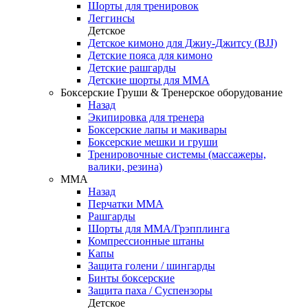
Шорты для тренировок
Леггинсы
Детское
Детское кимоно для Джиу-Джитсу (BJJ)
Детские пояса для кимоно
Детские рашгарды
Детские шорты для ММА
Боксерские Груши & Тренерское оборудование
Назад
Экипировка для тренера
Боксерские лапы и макивары
Боксерские мешки и груши
Тренировочные системы (массажеры,
валики, резина)
ММА
Назад
Перчатки ММА
Рашгарды
Шорты для ММА/Грэпплинга
Компрессионные штаны
Капы
Защита голени / шингарды
Бинты боксерские
Защита паха / Суспензоры
Детское