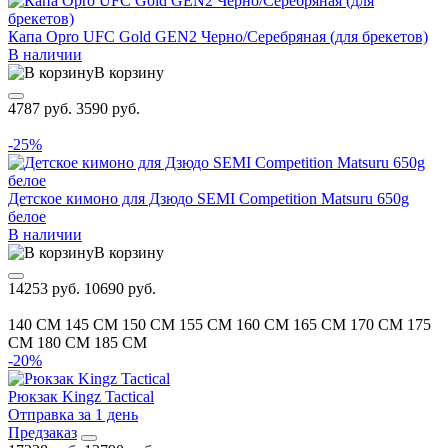
Капа Opro UFC Gold GEN2 Черно/Серебряная (для брекетов)
В наличии
В корзину
4787 руб.
3590 руб.
-25%
Детское кимоно для Дзюдо SEMI Competition Matsuru 650g
белое
В наличии
В корзину
14253 руб.
10690 руб.
140 CM
145 CM
150 CM
155 CM
160 CM
165 CM
170 CM
175
CM
180 CM
185 CM
-20%
Рюкзак Kingz Tactical
Отправка за 1 день
Предзаказ