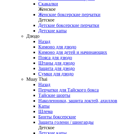
Скакалки
Женское
Женские боксерские перчатки
Детское
Детские боксерские перчатки
Детские капы
Дзюдо
Назад
Кимоно для дзюдо
Кимоно для детей и начинающих
Пояса для дзюдо
Штаны для дзюдо
Защита для дзюдо
Сумки для дзюдо
Muay Thai
Назад
Перчатки для Тайского бокса
Тайские шорты
Наколенники, защита локтей, ахиллов
Капы
Шлема
Бинты боксерские
Защита голени / шингарды
Детское
Детские капы