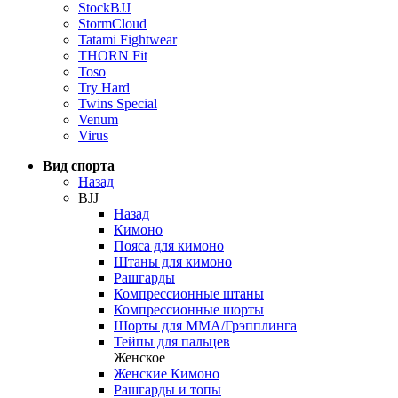
StockBJJ
StormCloud
Tatami Fightwear
THORN Fit
Toso
Try Hard
Twins Special
Venum
Virus
Вид спорта
Назад
BJJ
Назад
Кимоно
Пояса для кимоно
Штаны для кимоно
Рашгарды
Компрессионные штаны
Компрессионные шорты
Шорты для ММА/Грэпплинга
Тейпы для пальцев
Женское
Женские Кимоно
Рашгарды и топы