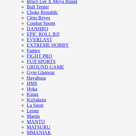
Bruce Lee X Moya Brand
Bull Terrier
Choke Republic
Cleto Reyes
Combat Sports
DANHRO
EPIC ROLL BJJ
EVERLAST
EXTREME HOBBY
Fairtex
FIGHT PRO
FUJI SPORTS
GROUND GAME
Gym Glamour
Hayabusa
HMS
Hoka
Kingz
KuSakura
La Sport
Leone
Maeda
MANTO
MATSURU
MMANIAK