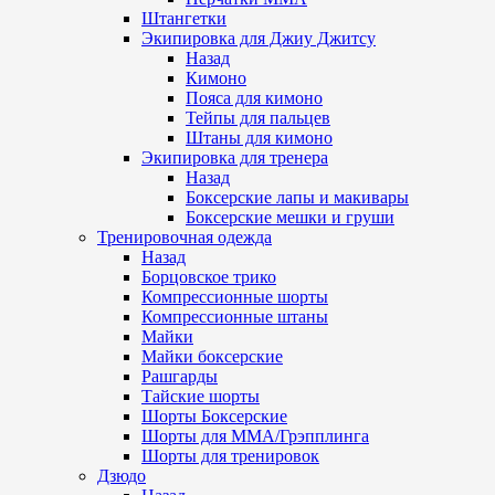
Штангетки
Экипировка для Джиу Джитсу
Назад
Кимоно
Пояса для кимоно
Тейпы для пальцев
Штаны для кимоно
Экипировка для тренера
Назад
Боксерские лапы и макивары
Боксерские мешки и груши
Тренировочная одежда
Назад
Борцовское трико
Компрессионные шорты
Компрессионные штаны
Майки
Майки боксерские
Рашгарды
Тайские шорты
Шорты Боксерские
Шорты для ММА/Грэпплинга
Шорты для тренировок
Дзюдо