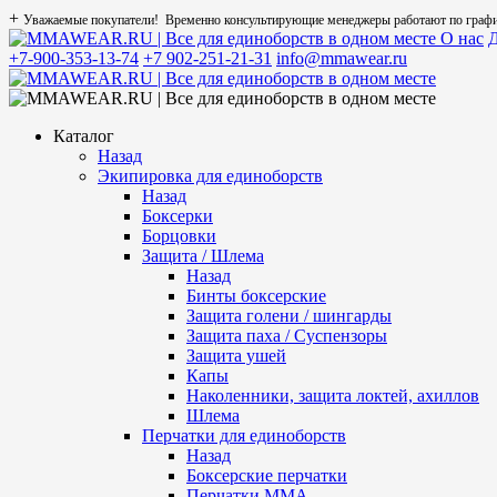
+
Уважаемые покупатели! Временно консультирующие менеджеры работают по графику
О нас
Д
+7-900-353-13-74
+7 902-251-21-31
info@mmawear.ru
Каталог
Назад
Экипировка для единоборств
Назад
Боксерки
Борцовки
Защита / Шлема
Назад
Бинты боксерские
Защита голени / шингарды
Защита паха / Суспензоры
Защита ушей
Капы
Наколенники, защита локтей, ахиллов
Шлема
Перчатки для единоборств
Назад
Боксерские перчатки
Перчатки ММА