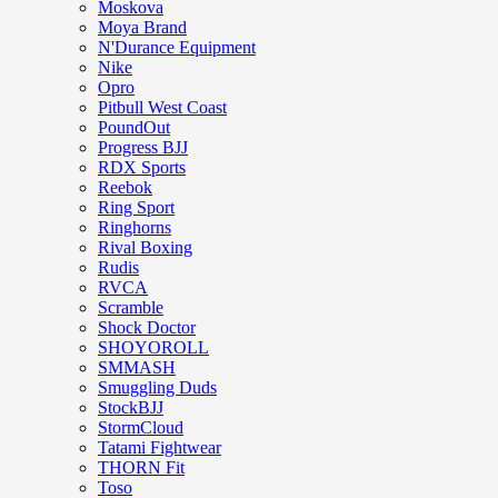
Moskova
Moya Brand
N'Durance Equipment
Nike
Opro
Pitbull West Coast
PoundOut
Progress BJJ
RDX Sports
Reebok
Ring Sport
Ringhorns
Rival Boxing
Rudis
RVCA
Scramble
Shock Doctor
SHOYOROLL
SMMASH
Smuggling Duds
StockBJJ
StormCloud
Tatami Fightwear
THORN Fit
Toso