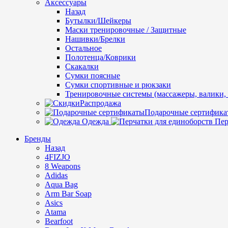
Аксессуары
Назад
Бутылки/Шейкеры
Маски тренировочные / Защитные
Нашивки/Брелки
Остальное
Полотенца/Коврики
Скакалки
Сумки поясные
Сумки спортивные и рюкзаки
Тренировочные системы (массажеры, валики, 
Распродажа
Подарочные сертифика
Одежда
Пер
Бренды
Назад
4FIZJO
8 Weapons
Adidas
Aqua Bag
Arm Bar Soap
Asics
Atama
Bearfoot