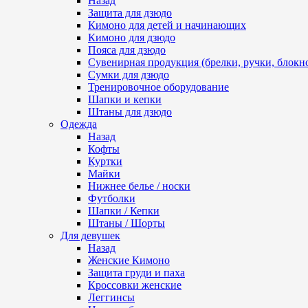
Назад
Защита для дзюдо
Кимоно для детей и начинающих
Кимоно для дзюдо
Пояса для дзюдо
Сувенирная продукция (брелки, ручки, блокно
Сумки для дзюдо
Тренировочное оборудование
Шапки и кепки
Штаны для дзюдо
Одежда
Назад
Кофты
Куртки
Майки
Нижнее белье / носки
Футболки
Шапки / Кепки
Штаны / Шорты
Для девушек
Назад
Женские Кимоно
Защита груди и паха
Кроссовки женские
Леггинсы