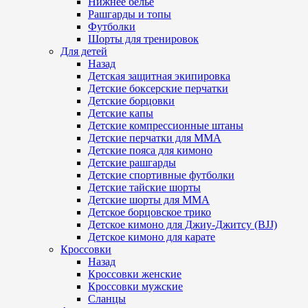
Нижнее белье
Рашгарды и топы
Футболки
Шорты для тренировок
Для детей
Назад
Детская защитная экипировка
Детские боксерские перчатки
Детские борцовки
Детские капы
Детские компрессионные штаны
Детские перчатки для ММА
Детские пояса для кимоно
Детские рашгарды
Детские спортивные футболки
Детские тайские шорты
Детские шорты для ММА
Детское борцовское трико
Детское кимоно для Джиу-Джитсу (BJJ)
Детское кимоно для карате
Кроссовки
Назад
Кроссовки женские
Кроссовки мужские
Сланцы