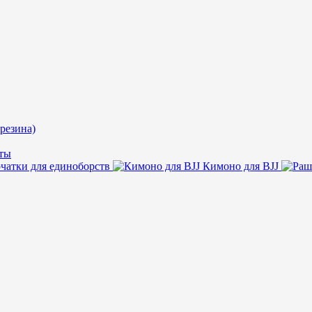
резина)
ты
чатки для единоборств
Кимоно для BJJ