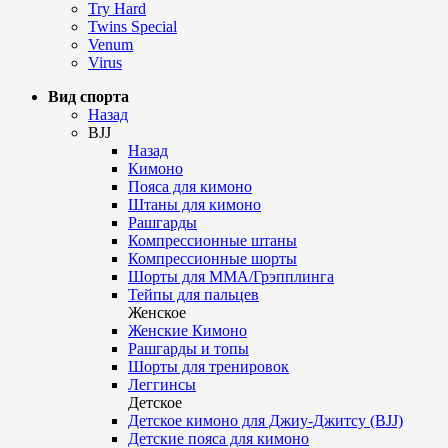
Try Hard
Twins Special
Venum
Virus
Вид спорта
Назад
BJJ
Назад
Кимоно
Пояса для кимоно
Штаны для кимоно
Рашгарды
Компрессионные штаны
Компрессионные шорты
Шорты для ММА/Грэпплинга
Тейпы для пальцев
Женское
Женские Кимоно
Рашгарды и топы
Шорты для тренировок
Леггинсы
Детское
Детское кимоно для Джиу-Джитсу (BJJ)
Детские пояса для кимоно