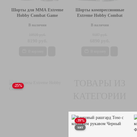
Шорты для MMA Extreme
Шорты компрессионные
Hobby Combat Game
Extreme Hobby Combat
Game
В наличии
В наличии
10920 руб.
9187 руб.
8190 руб.
6890 руб.
В корзину
В корзину
ТОВАРЫ ИЗ
-25%
КАТЕГОРИИ
-39%
хит