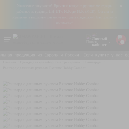
+
Уважаемые покупатели! Временно консультирующие менеджеры
работают по графику: ПН–ПТ с 10:00 до 18:00 (МСК). Ответы на
обращения в выходные дни могут поступать с задержкой. Благодарим за
понимание!
0
ая продукция из Европы и России. Если купите у нас фейк 
Главная
Одежда для единоборств и тренировок
Рашгарды
Рашгард с длинным рукавом Extreme Hobby Combat
+