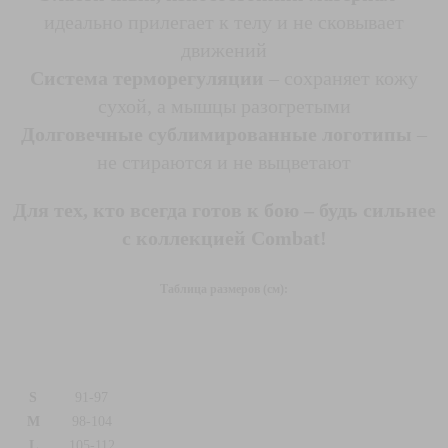
идеально прилегает к телу и не сковывает
движений
Система терморегуляции
– сохраняет кожу
сухой, а мышцы разогретыми
Долговечные сублимированные логотипы
–
не стираются и не выцветают
Для тех, кто всегда готов к бою – будь сильнее
с коллекцией Combat!
Таблица размеров (cм):
S
91-97
M
98-104
L
105-112