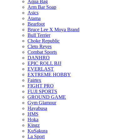
Aqua Bag
Arm Bar Soap
Asics
Atama
Bearfoot
Bruce Lee X Moya Brand
Bull Terrier
Choke Republic
Cleto Reyes
Combat Sports
DANHRO
EPIC ROLL BJJ
EVERLAST
EXTREME HOBBY
Fairtex
FIGHT PRO
FUJI SPORTS
GROUND GAME
Gym Glamour
Hayabusa
HMS
Hoka
Kingz
KuSakura
La Sport