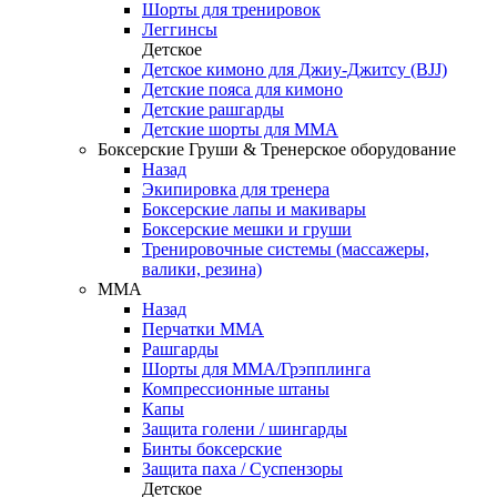
Шорты для тренировок
Леггинсы
Детское
Детское кимоно для Джиу-Джитсу (BJJ)
Детские пояса для кимоно
Детские рашгарды
Детские шорты для ММА
Боксерские Груши & Тренерское оборудование
Назад
Экипировка для тренера
Боксерские лапы и макивары
Боксерские мешки и груши
Тренировочные системы (массажеры,
валики, резина)
ММА
Назад
Перчатки ММА
Рашгарды
Шорты для ММА/Грэпплинга
Компрессионные штаны
Капы
Защита голени / шингарды
Бинты боксерские
Защита паха / Суспензоры
Детское