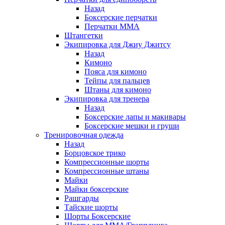
Назад
Боксерские перчатки
Перчатки ММА
Штангетки
Экипировка для Джиу Джитсу
Назад
Кимоно
Пояса для кимоно
Тейпы для пальцев
Штаны для кимоно
Экипировка для тренера
Назад
Боксерские лапы и макивары
Боксерские мешки и груши
Тренировочная одежда
Назад
Борцовское трико
Компрессионные шорты
Компрессионные штаны
Майки
Майки боксерские
Рашгарды
Тайские шорты
Шорты Боксерские