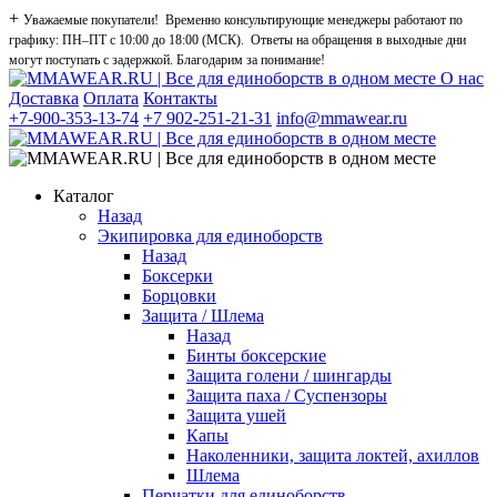
+
Уважаемые покупатели! Временно консультирующие менеджеры работают по
графику: ПН–ПТ с 10:00 до 18:00 (МСК). Ответы на обращения в выходные дни
могут поступать с задержкой. Благодарим за понимание!
О нас
Доставка
Оплата
Контакты
+7-900-353-13-74
+7 902-251-21-31
info@mmawear.ru
Каталог
Назад
Экипировка для единоборств
Назад
Боксерки
Борцовки
Защита / Шлема
Назад
Бинты боксерские
Защита голени / шингарды
Защита паха / Суспензоры
Защита ушей
Капы
Наколенники, защита локтей, ахиллов
Шлема
Перчатки для единоборств