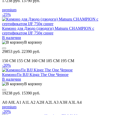
17238 руб.
13790 руб.
premium
-25%
Кимоно для Дзюдо (дзюдоги) Matsuru CHAMPION с
сертификатом IJF 750g синее
В наличии
В корзину
29853 руб.
22390 руб.
150 CM
155 CM
160 CM
185 CM
195 CM
-20%
Кимоно/Ги BJJ Kingz The One Черное
В наличии
В корзину
19238 руб.
15390 руб.
A0
A0L
A1
A1L
A2
A2H
A2L
A3
A3H
A3L
A4
premium
-20%