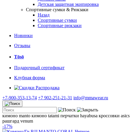
Детская защитная экипировка
Спортивные сумки & Рюкзаки
Назад
Спортивные сумки
Спортивные рюкзаки
Новинки
Отзывы
Tōsō
Подарочный сертификат
Клубная форма
Распродажа
+7-900-353-13-74
+7 902-251-21-31
info@mmawear.ru
кимоно manto
кимоно tatami
перчатки hayabusa
кроссовки asics
рашгард venum
-17%