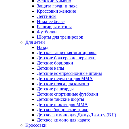
Женские Кимоно
Защита груди и паха
Кроссовки женские
Леггинсы
Нижнее белье
Рашгарды и топы
Футболки
Шорты для тренировок
Для детей
Назад
Детская защитная экипировка
Детские боксерские перчатки
Детские борцовки
Детские капы
Детские компрессионные штаны
Детские перчатки для ММА
Детские пояса для кимоно
Детские рашгарды
Детские спортивные футболки
Детские тайские шорты
Детские шорты для ММА
Детское борцовское трико
Детское кимоно для Джиу-Джитсу (BJJ)
Детское кимоно для карате
Кроссовки