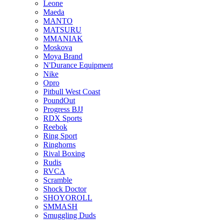
Leone
Maeda
MANTO
MATSURU
MMANIAK
Moskova
Moya Brand
N'Durance Equipment
Nike
Opro
Pitbull West Coast
PoundOut
Progress BJJ
RDX Sports
Reebok
Ring Sport
Ringhorns
Rival Boxing
Rudis
RVCA
Scramble
Shock Doctor
SHOYOROLL
SMMASH
Smuggling Duds