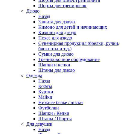
Шорты для ММА/Грэпплинга
Шорты для тренировок
Дзюдо
Назад
Защита для дзюдо
Кимоно для детей и начинающих
Кимоно для дзюдо
Пояса для дзюдо
Сувенирная продукция (брелки, ручки,
блокноты и т.д.)
Сумки для дзюдо
Тренировочное оборудование
Шапки и кепки
Штаны для дзюдо
Одежда
Назад
Кофты
Куртки
Майки
Нижнее белье / носки
Футболки
Шапки / Кепки
Штаны / Шорты
Для девушек
Назад