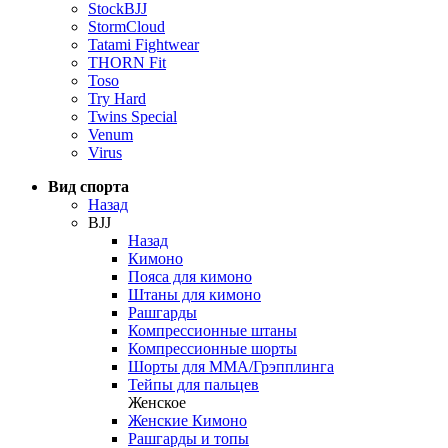
StockBJJ
StormCloud
Tatami Fightwear
THORN Fit
Toso
Try Hard
Twins Special
Venum
Virus
Вид спорта
Назад
BJJ
Назад
Кимоно
Пояса для кимоно
Штаны для кимоно
Рашгарды
Компрессионные штаны
Компрессионные шорты
Шорты для ММА/Грэпплинга
Тейпы для пальцев
Женское
Женские Кимоно
Рашгарды и топы