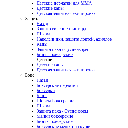
Детские перчатки для ММА
Детские капы
Детская защитная экипировка
Защита
Назад
Защита голени / шингарды
Шлема
Наколенники, защита локтей, ахиллов
Капы
Защита паха / Суспензоры
Бинты боксерские
Детское
Детские капы
Детская защитная экипировка
Бокс
Назад
Боксерские перчатки
Боксерки
Капы
Шорты Боксерские
Шлема
Защита паха / Суспензоры
Майки боксерские
Бинты боксерские
Боксерские мешки и груши