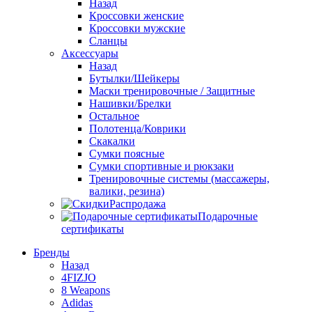
Назад
Кроссовки женские
Кроссовки мужские
Сланцы
Аксессуары
Назад
Бутылки/Шейкеры
Маски тренировочные / Защитные
Нашивки/Брелки
Остальное
Полотенца/Коврики
Скакалки
Сумки поясные
Сумки спортивные и рюкзаки
Тренировочные системы (массажеры,
валики, резина)
Распродажа
Подарочные
сертификаты
Бренды
Назад
4FIZJO
8 Weapons
Adidas