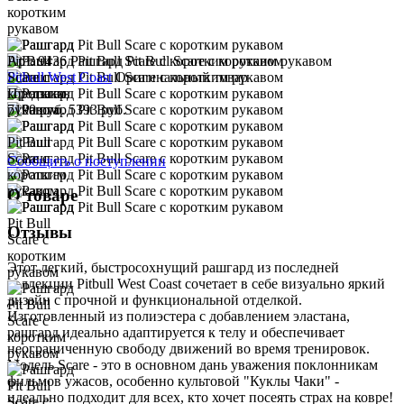
Арт. 9436
Рашгард Pit Bull Scare с коротким рукавом
Pitbull West Coast
Оригинальный товар
Предзаказ
7190 руб.
5393 руб.
Сообщить о поступлении
О товаре
Отзывы
Этот легкий, быстросохнущий рашгард из последней
коллекции Pitbull West Coast сочетает в себе визуально яркий
дизайн с прочной и функциональной отделкой.
Изготовленный из полиэстера с добавлением эластана,
рашгард идеально адаптируется к телу и обеспечивает
неограниченную свободу движений во время тренировок.
Модель Scare - это в основном дань уважения поклонникам
фильмов ужасов, особенно культовой "Куклы Чаки" -
идеально подходит для всех, кто хочет посеять страх на ковре!