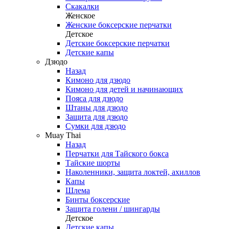
Скакалки
Женское
Женские боксерские перчатки
Детское
Детские боксерские перчатки
Детские капы
Дзюдо
Назад
Кимоно для дзюдо
Кимоно для детей и начинающих
Пояса для дзюдо
Штаны для дзюдо
Защита для дзюдо
Сумки для дзюдо
Muay Thai
Назад
Перчатки для Тайского бокса
Тайские шорты
Наколенники, защита локтей, ахиллов
Капы
Шлема
Бинты боксерские
Защита голени / шингарды
Детское
Детские капы