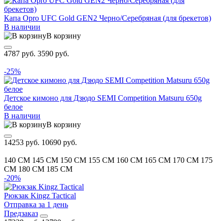
Капа Opro UFC Gold GEN2 Черно/Серебряная (для брекетов)
В наличии
В корзину
4787 руб.
3590 руб.
-25%
Детское кимоно для Дзюдо SEMI Competition Matsuru 650g
белое
В наличии
В корзину
14253 руб.
10690 руб.
140 CM
145 CM
150 CM
155 CM
160 CM
165 CM
170 CM
175
CM
180 CM
185 CM
-20%
Рюкзак Kingz Tactical
Отправка за 1 день
Предзаказ