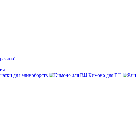
резина)
ты
чатки для единоборств
Кимоно для BJJ