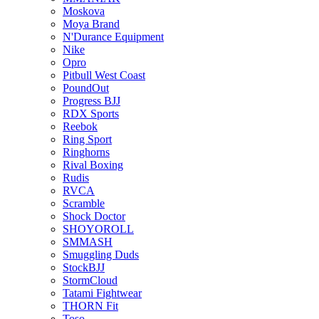
Moskova
Moya Brand
N'Durance Equipment
Nike
Opro
Pitbull West Coast
PoundOut
Progress BJJ
RDX Sports
Reebok
Ring Sport
Ringhorns
Rival Boxing
Rudis
RVCA
Scramble
Shock Doctor
SHOYOROLL
SMMASH
Smuggling Duds
StockBJJ
StormCloud
Tatami Fightwear
THORN Fit
Toso