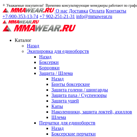
+
Уважаемые покупатели! Временно консультирующие менеджеры работают по графику
О нас
Доставка
Оплата
Контакты
+7-900-353-13-74
+7 902-251-21-31
info@mmawear.ru
Каталог
Назад
Экипировка для единоборств
Назад
Боксерки
Борцовки
Защита / Шлема
Назад
Бинты боксерские
Защита голени / шингарды
Защита паха / Суспензоры
Защита ушей
Капы
Наколенники, защита локтей, ахиллов
Шлема
Перчатки для единоборств
Назад
Боксерские перчатки