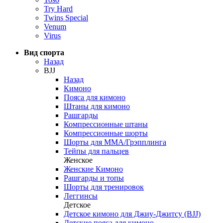
Try Hard
Twins Special
Venum
Virus
Вид спорта
Назад
BJJ
Назад
Кимоно
Пояса для кимоно
Штаны для кимоно
Рашгарды
Компрессионные штаны
Компрессионные шорты
Шорты для ММА/Грэпплинга
Тейпы для пальцев
Женское
Женские Кимоно
Рашгарды и топы
Шорты для тренировок
Леггинсы
Детское
Детское кимоно для Джиу-Джитсу (BJJ)
Детские пояса для кимоно