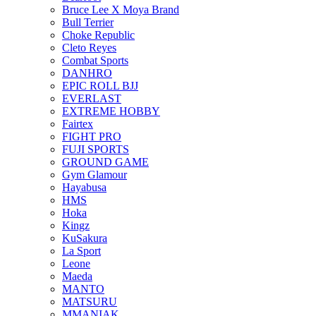
Bruce Lee X Moya Brand
Bull Terrier
Choke Republic
Cleto Reyes
Combat Sports
DANHRO
EPIC ROLL BJJ
EVERLAST
EXTREME HOBBY
Fairtex
FIGHT PRO
FUJI SPORTS
GROUND GAME
Gym Glamour
Hayabusa
HMS
Hoka
Kingz
KuSakura
La Sport
Leone
Maeda
MANTO
MATSURU
MMANIAK