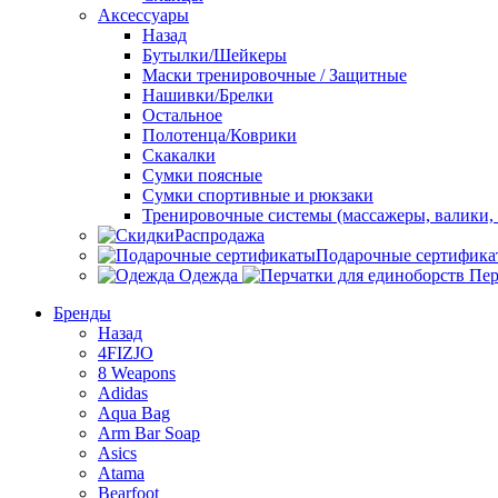
Аксессуары
Назад
Бутылки/Шейкеры
Маски тренировочные / Защитные
Нашивки/Брелки
Остальное
Полотенца/Коврики
Скакалки
Сумки поясные
Сумки спортивные и рюкзаки
Тренировочные системы (массажеры, валики, 
Распродажа
Подарочные сертифика
Одежда
Пер
Бренды
Назад
4FIZJO
8 Weapons
Adidas
Aqua Bag
Arm Bar Soap
Asics
Atama
Bearfoot