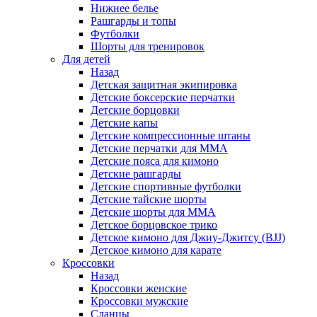
Нижнее белье
Рашгарды и топы
Футболки
Шорты для тренировок
Для детей
Назад
Детская защитная экипировка
Детские боксерские перчатки
Детские борцовки
Детские капы
Детские компрессионные штаны
Детские перчатки для ММА
Детские пояса для кимоно
Детские рашгарды
Детские спортивные футболки
Детские тайские шорты
Детские шорты для ММА
Детское борцовское трико
Детское кимоно для Джиу-Джитсу (BJJ)
Детское кимоно для карате
Кроссовки
Назад
Кроссовки женские
Кроссовки мужские
Сланцы