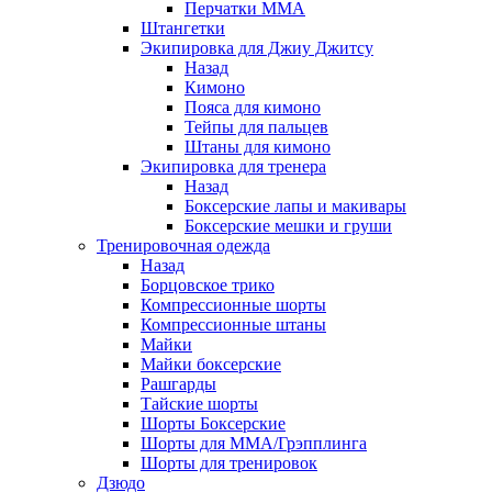
Перчатки ММА
Штангетки
Экипировка для Джиу Джитсу
Назад
Кимоно
Пояса для кимоно
Тейпы для пальцев
Штаны для кимоно
Экипировка для тренера
Назад
Боксерские лапы и макивары
Боксерские мешки и груши
Тренировочная одежда
Назад
Борцовское трико
Компрессионные шорты
Компрессионные штаны
Майки
Майки боксерские
Рашгарды
Тайские шорты
Шорты Боксерские
Шорты для ММА/Грэпплинга
Шорты для тренировок
Дзюдо