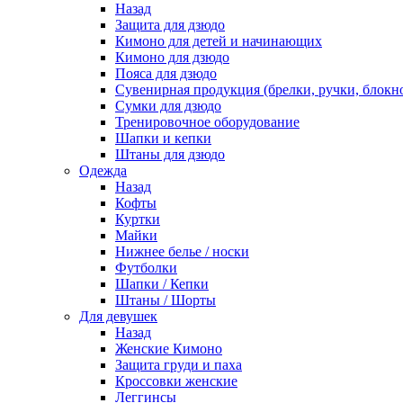
Назад
Защита для дзюдо
Кимоно для детей и начинающих
Кимоно для дзюдо
Пояса для дзюдо
Сувенирная продукция (брелки, ручки, блокно
Сумки для дзюдо
Тренировочное оборудование
Шапки и кепки
Штаны для дзюдо
Одежда
Назад
Кофты
Куртки
Майки
Нижнее белье / носки
Футболки
Шапки / Кепки
Штаны / Шорты
Для девушек
Назад
Женские Кимоно
Защита груди и паха
Кроссовки женские
Леггинсы