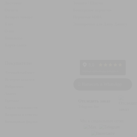
Доставка
Защита / Шлема
Оплата
Боксерские перчатки
Возврат товара
Перчатки ММА
Блог
Экипировка для Джиу Джитсу
О нас
Контакты
Карта сайта
Покупателю
Личный кабинет
История заказов
Написать в WhatsApp
Избранное
Акции
Бренды
Отследить заказ
Telegram Bot
Карта лояльности
Вопросы и ответы
Мы в социальных сетях
Командная форма