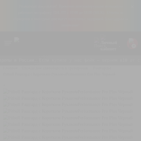
+
Уважаемые покупатели! Временно консультирующие менеджеры
работают по графику: ПН–ПТ с 10:00 до 18:00 (МСК). Ответы на
обращения в выходные дни могут поступать с задержкой. Благодарим за
понимание!
0
ссии. Если купите у нас фейк — вернем
x10
от стоимости за
Главная
Одежда для единоборств и тренировок
Рашгарды
Pitbull Рашгард с Коротким РукавомPerformance Pro Plus Чёрный
+