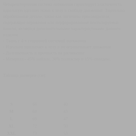
Четырехсторонняя система натяжения гарантирует эластичность,
идеальную адгезию ткани к телу и свободу движений. Тщательно
обработанные детали, такие как логотипы производителя,
содержащие отражения или перфорированные вентилируемые
панели, являются дополнительными характеристиками данного
изделия.
- Ткань с 4-х сторонней системой натяжения
- Идеально прилипает к телу и не ограничивает движения.
- Долговечность и прочность на растяжение
- Материал - 45% нейлон, 38% полиэстер и 15% спандекс.
Таблица размеров (см):
S
66
40
M
68
43
L
69
47
XL
72
50
XXL
73
53