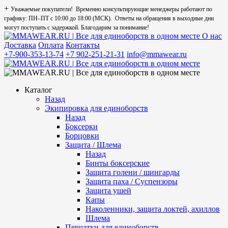
+
Уважаемые покупатели! Временно консультирующие менеджеры работают по
графику: ПН–ПТ с 10:00 до 18:00 (МСК). Ответы на обращения в выходные дни
могут поступать с задержкой. Благодарим за понимание!
О нас
Доставка
Оплата
Контакты
+7-900-353-13-74
+7 902-251-21-31
info@mmawear.ru
Каталог
Назад
Экипировка для единоборств
Назад
Боксерки
Борцовки
Защита / Шлема
Назад
Бинты боксерские
Защита голени / шингарды
Защита паха / Суспензоры
Защита ушей
Капы
Наколенники, защита локтей, ахиллов
Шлема
Перчатки для единоборств