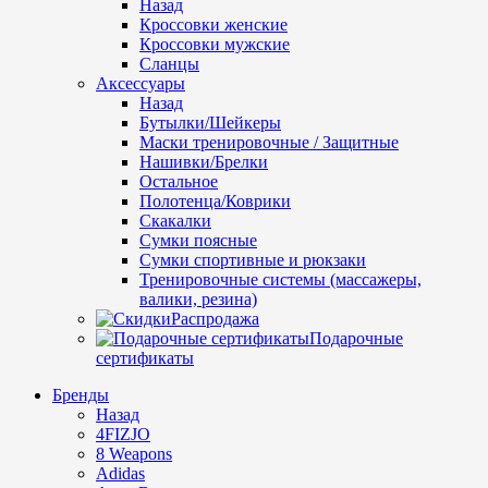
Назад
Кроссовки женские
Кроссовки мужские
Сланцы
Аксессуары
Назад
Бутылки/Шейкеры
Маски тренировочные / Защитные
Нашивки/Брелки
Остальное
Полотенца/Коврики
Скакалки
Сумки поясные
Сумки спортивные и рюкзаки
Тренировочные системы (массажеры,
валики, резина)
Распродажа
Подарочные
сертификаты
Бренды
Назад
4FIZJO
8 Weapons
Adidas