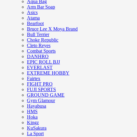
Aqua Bag
Arm Bar Soap
Asics
Atama
Bearfoot
Bruce Lee X Moya Brand
Bull Terrier
Choke Republic
Cleto Reyes
Combat Sports
DANHRO
EPIC ROLL BJJ
EVERLAST
EXTREME HOBBY
Fairtex
FIGHT PRO
FUJI SPORTS
GROUND GAME
Gym Glamour
Hayabusa
HMS
Hoka
Kingz
KuSakura
La Sport