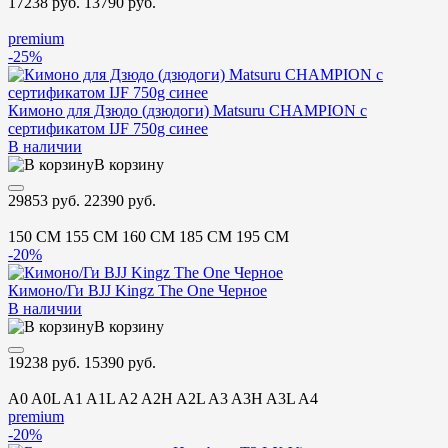
17238 руб.
13790 руб.
premium
-25%
Кимоно для Дзюдо (дзюдоги) Matsuru CHAMPION с
сертификатом IJF 750g синее
В наличии
В корзину
29853 руб.
22390 руб.
150 CM
155 CM
160 CM
185 CM
195 CM
-20%
Кимоно/Ги BJJ Kingz The One Черное
В наличии
В корзину
19238 руб.
15390 руб.
A0
A0L
A1
A1L
A2
A2H
A2L
A3
A3H
A3L
A4
premium
-20%