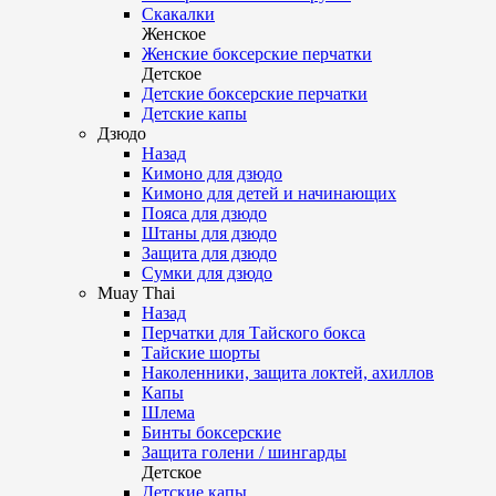
Скакалки
Женское
Женские боксерские перчатки
Детское
Детские боксерские перчатки
Детские капы
Дзюдо
Назад
Кимоно для дзюдо
Кимоно для детей и начинающих
Пояса для дзюдо
Штаны для дзюдо
Защита для дзюдо
Сумки для дзюдо
Muay Thai
Назад
Перчатки для Тайского бокса
Тайские шорты
Наколенники, защита локтей, ахиллов
Капы
Шлема
Бинты боксерские
Защита голени / шингарды
Детское
Детские капы