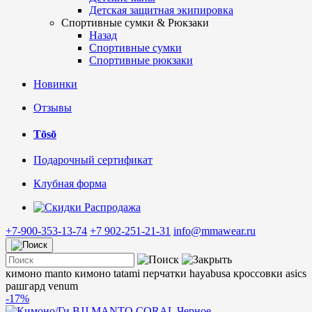
Детская защитная экипировка
Спортивные сумки & Рюкзаки
Назад
Спортивные сумки
Спортивные рюкзаки
Новинки
Отзывы
Tōsō
Подарочный сертификат
Клубная форма
Распродажа
+7-900-353-13-74
+7 902-251-21-31
info@mmawear.ru
кимоно manto
кимоно tatami
перчатки hayabusa
кроссовки asics
рашгард venum
-17%