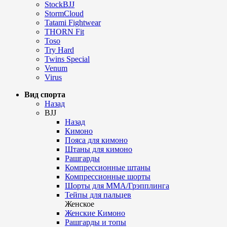
StockBJJ
StormCloud
Tatami Fightwear
THORN Fit
Toso
Try Hard
Twins Special
Venum
Virus
Вид спорта
Назад
BJJ
Назад
Кимоно
Пояса для кимоно
Штаны для кимоно
Рашгарды
Компрессионные штаны
Компрессионные шорты
Шорты для ММА/Грэпплинга
Тейпы для пальцев
Женское
Женские Кимоно
Рашгарды и топы