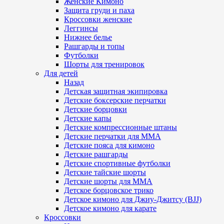
Женские Кимоно
Защита груди и паха
Кроссовки женские
Леггинсы
Нижнее белье
Рашгарды и топы
Футболки
Шорты для тренировок
Для детей
Назад
Детская защитная экипировка
Детские боксерские перчатки
Детские борцовки
Детские капы
Детские компрессионные штаны
Детские перчатки для ММА
Детские пояса для кимоно
Детские рашгарды
Детские спортивные футболки
Детские тайские шорты
Детские шорты для ММА
Детское борцовское трико
Детское кимоно для Джиу-Джитсу (BJJ)
Детское кимоно для карате
Кроссовки