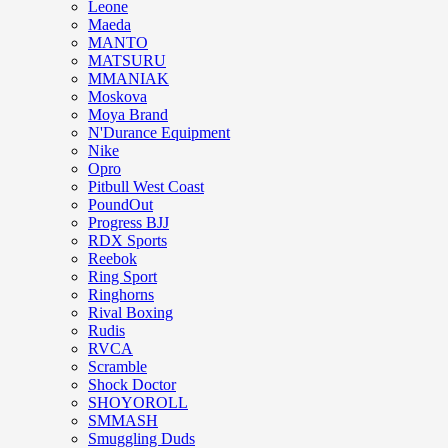
Leone
Maeda
MANTO
MATSURU
MMANIAK
Moskova
Moya Brand
N'Durance Equipment
Nike
Opro
Pitbull West Coast
PoundOut
Progress BJJ
RDX Sports
Reebok
Ring Sport
Ringhorns
Rival Boxing
Rudis
RVCA
Scramble
Shock Doctor
SHOYOROLL
SMMASH
Smuggling Duds