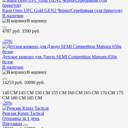
Капа Opro UFC Gold GEN2 Черно/Серебряная (для брекетов)
В наличии
В корзину
4787 руб.
3590 руб.
-25%
Детское кимоно для Дзюдо SEMI Competition Matsuru 650g
белое
В наличии
В корзину
14253 руб.
10690 руб.
140 CM
145 CM
150 CM
155 CM
160 CM
165 CM
170 CM
175
CM
180 CM
185 CM
-20%
Рюкзак Kingz Tactical
Отправка за 1 день
Предзаказ