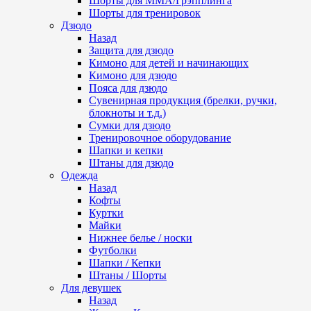
Шорты для ММА/Грэпплинга
Шорты для тренировок
Дзюдо
Назад
Защита для дзюдо
Кимоно для детей и начинающих
Кимоно для дзюдо
Пояса для дзюдо
Сувенирная продукция (брелки, ручки,
блокноты и т.д.)
Сумки для дзюдо
Тренировочное оборудование
Шапки и кепки
Штаны для дзюдо
Одежда
Назад
Кофты
Куртки
Майки
Нижнее белье / носки
Футболки
Шапки / Кепки
Штаны / Шорты
Для девушек
Назад