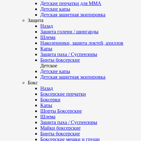
Детские перчатки для ММА
Детские капы
Детская защитная экипировка
Защита
Назад
Защита голени / шингарды
Шлема
Наколенники, защита локтей, ахиллов
Капы
Защита паха / Суспензоры
Бинты боксерские
Детское
Детские капы
Детская защитная экипировка
Бокс
Назад
Боксерские перчатки
Боксерки
Капы
Шорты Боксерские
Шлема
Защита паха / Суспензоры
Майки боксерские
Бинты боксерские
Боксерские мешки и груши