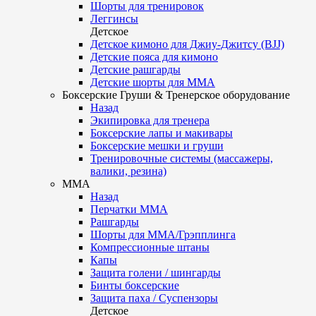
Шорты для тренировок
Леггинсы
Детское
Детское кимоно для Джиу-Джитсу (BJJ)
Детские пояса для кимоно
Детские рашгарды
Детские шорты для ММА
Боксерские Груши & Тренерское оборудование
Назад
Экипировка для тренера
Боксерские лапы и макивары
Боксерские мешки и груши
Тренировочные системы (массажеры,
валики, резина)
ММА
Назад
Перчатки ММА
Рашгарды
Шорты для ММА/Грэпплинга
Компрессионные штаны
Капы
Защита голени / шингарды
Бинты боксерские
Защита паха / Суспензоры
Детское