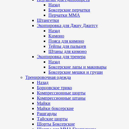
Назад
Боксерские перчатки
Перчатки ММА
Штангетки
Экипировка для Джиу Джитсу
Назад
Кимоно
Пояса для кимоно
Тейпы для пальцев
Штаны для кимоно
Экипировка для тренера
Назад
Боксерские лапы и макивары
Боксерские мешки и груши
Тренировочная одежда
Назад
Борцовское трико
Компрессионные шорты
Компрессионные штаны
Майки
Майки боксерские
Рашгарды
Тайские шорты
Шорты Боксерские