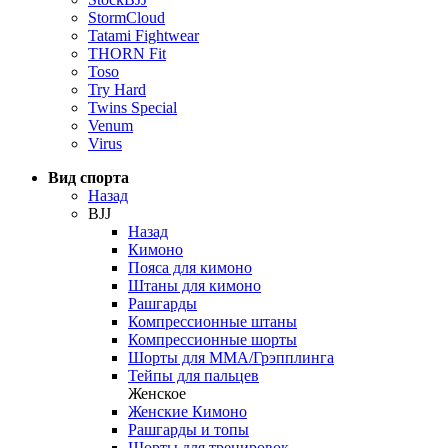
StormCloud
Tatami Fightwear
THORN Fit
Toso
Try Hard
Twins Special
Venum
Virus
Вид спорта
Назад
BJJ
Назад
Кимоно
Пояса для кимоно
Штаны для кимоно
Рашгарды
Компрессионные штаны
Компрессионные шорты
Шорты для ММА/Грэпплинга
Тейпы для пальцев
Женское
Женские Кимоно
Рашгарды и топы
Шорты для тренировок