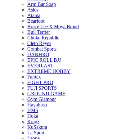
Arm Bar Soap
Asics
Atama
Bearfoot
Bruce Lee X Moya Brand
Bull Terrier
Choke Republic
Cleto Reyes
Combat Sports
DANHRO
EPIC ROLL BJJ
EVERLAST
EXTREME HOBBY
Fairtex
FIGHT PRO
FUJI SPORTS
GROUND GAME
Gym Glamour
Hayabusa
HMS
Hoka
Kingz
KuSakura
La Sport
Leone