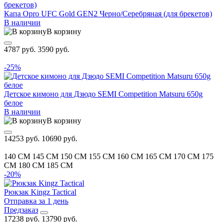
Капа Opro UFC Gold GEN2 Черно/Серебряная (для брекетов)
В наличии
В корзину
4787 руб.
3590 руб.
-25%
Детское кимоно для Дзюдо SEMI Competition Matsuru 650g
белое
В наличии
В корзину
14253 руб.
10690 руб.
140 CM
145 CM
150 CM
155 CM
160 CM
165 CM
170 CM
175
CM
180 CM
185 CM
-20%
Рюкзак Kingz Tactical
Отправка за 1 день
Предзаказ
17238 руб.
13790 руб.