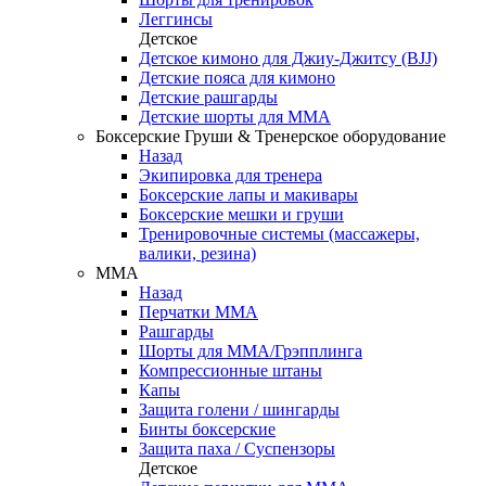
Леггинсы
Детское
Детское кимоно для Джиу-Джитсу (BJJ)
Детские пояса для кимоно
Детские рашгарды
Детские шорты для ММА
Боксерские Груши & Тренерское оборудование
Назад
Экипировка для тренера
Боксерские лапы и макивары
Боксерские мешки и груши
Тренировочные системы (массажеры,
валики, резина)
ММА
Назад
Перчатки ММА
Рашгарды
Шорты для ММА/Грэпплинга
Компрессионные штаны
Капы
Защита голени / шингарды
Бинты боксерские
Защита паха / Суспензоры
Детское