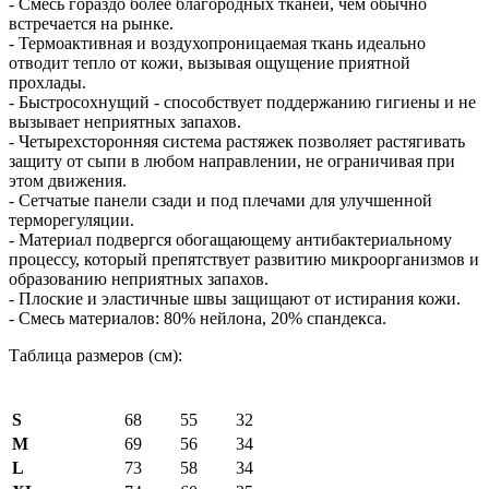
- Смесь гораздо более благородных тканей, чем обычно
встречается на рынке.
- Термоактивная и воздухопроницаемая ткань идеально
отводит тепло от кожи, вызывая ощущение приятной
прохлады.
- Быстросохнущий - способствует поддержанию гигиены и не
вызывает неприятных запахов.
- Четырехсторонняя система растяжек позволяет растягивать
защиту от сыпи в любом направлении, не ограничивая при
этом движения.
- Сетчатые панели сзади и под плечами для улучшенной
терморегуляции.
- Материал подвергся обогащающему антибактериальному
процессу, который препятствует развитию микроорганизмов и
образованию неприятных запахов.
- Плоские и эластичные швы защищают от истирания кожи.
- Смесь материалов: 80% нейлона, 20% спандекса.
Таблица размеров (см):
S
68
55
32
M
69
56
34
L
73
58
34