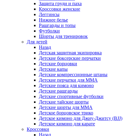
Защита груди и паха
Кроссовки женские
Леггинсы
Нижнее белье
Рашгарды и топы
Футболки
Шорты для тренировок
Для детей
Назад
Детская защитная экипировка
Детские боксерские перчатки
Детские борцовки
Детские капы
Детские компрессионные штаны
Детские перчатки для ММА
Детские пояса для кимоно
Детские рашгарды
Детские спортивные футболки
Детские тайские шорты
Детские шорты для ММА
Детское борцовское трико
Детское кимоно для Джиу-Джитсу (BJJ)
Детское кимоно для карате
Кроссовки
Назад