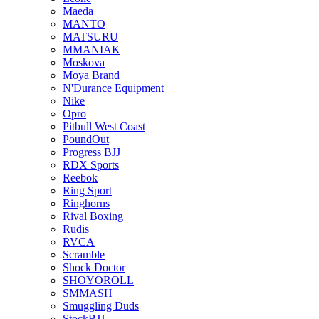
Maeda
MANTO
MATSURU
MMANIAK
Moskova
Moya Brand
N'Durance Equipment
Nike
Opro
Pitbull West Coast
PoundOut
Progress BJJ
RDX Sports
Reebok
Ring Sport
Ringhorns
Rival Boxing
Rudis
RVCA
Scramble
Shock Doctor
SHOYOROLL
SMMASH
Smuggling Duds
StockBJJ