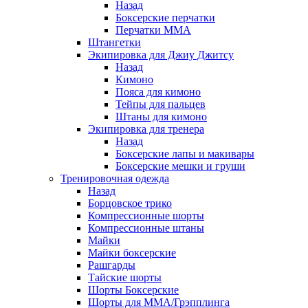
Назад
Боксерские перчатки
Перчатки ММА
Штангетки
Экипировка для Джиу Джитсу
Назад
Кимоно
Пояса для кимоно
Тейпы для пальцев
Штаны для кимоно
Экипировка для тренера
Назад
Боксерские лапы и макивары
Боксерские мешки и груши
Тренировочная одежда
Назад
Борцовское трико
Компрессионные шорты
Компрессионные штаны
Майки
Майки боксерские
Рашгарды
Тайские шорты
Шорты Боксерские
Шорты для ММА/Грэпплинга