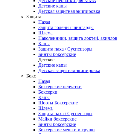
Детские перчатки для ММА
Детские капы
Детская защитная экипировка
Защита
Назад
Защита голени / шингарды
Шлема
Наколенники, защита локтей, ахиллов
Капы
Защита паха / Суспензоры
Бинты боксерские
Детское
Детские капы
Детская защитная экипировка
Бокс
Назад
Боксерские перчатки
Боксерки
Капы
Шорты Боксерские
Шлема
Защита паха / Суспензоры
Майки боксерские
Бинты боксерские
Боксерские мешки и груши