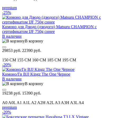
premium
-25%
Кимоно для Дзюдо (дзюдоги) Matsuru CHAMPION с
сертификатом IJF 750g синее
В наличии
В корзину
29853 руб.
22390 руб.
150 CM
155 CM
160 CM
185 CM
195 CM
-20%
Кимоно/Ги BJJ Kingz The One Черное
В наличии
В корзину
19238 руб.
15390 руб.
A0
A0L
A1
A1L
A2
A2H
A2L
A3
A3H
A3L
A4
premium
-20%