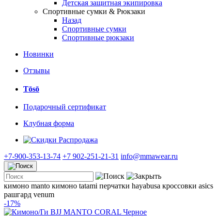
Детская защитная экипировка
Спортивные сумки & Рюкзаки
Назад
Спортивные сумки
Спортивные рюкзаки
Новинки
Отзывы
Tōsō
Подарочный сертификат
Клубная форма
Распродажа
+7-900-353-13-74
+7 902-251-21-31
info@mmawear.ru
кимоно manto
кимоно tatami
перчатки hayabusa
кроссовки asics
рашгард venum
-17%