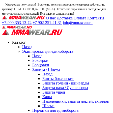
+
Уважаемые покупатели! Временно консультирующие менеджеры работают по
графику: ПН–ПТ с 10:00 до 18:00 (МСК). Ответы на обращения в выходные дни
могут поступать с задержкой. Благодарим за понимание!
О нас
Доставка
Оплата
Контакты
+7-900-353-13-74
+7 902-251-21-31
info@mmawear.ru
Каталог
Назад
Экипировка для единоборств
Назад
Боксерки
Борцовки
Защита / Шлема
Назад
Бинты боксерские
Защита голени / шингарды
Защита паха / Суспензоры
Защита ушей
Капы
Наколенники, защита локтей, ахиллов
Шлема
Перчатки для единоборств