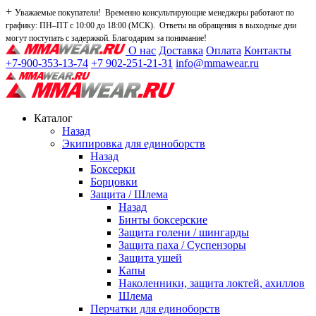
+
Уважаемые покупатели! Временно консультирующие менеджеры работают по
графику: ПН–ПТ с 10:00 до 18:00 (МСК). Ответы на обращения в выходные дни
могут поступать с задержкой. Благодарим за понимание!
О нас
Доставка
Оплата
Контакты
+7-900-353-13-74
+7 902-251-21-31
info@mmawear.ru
Каталог
Назад
Экипировка для единоборств
Назад
Боксерки
Борцовки
Защита / Шлема
Назад
Бинты боксерские
Защита голени / шингарды
Защита паха / Суспензоры
Защита ушей
Капы
Наколенники, защита локтей, ахиллов
Шлема
Перчатки для единоборств