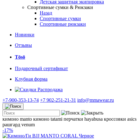
Детская защитная экипировка
Спортивные сумки & Рюкзаки
Назад
Спортивные сумки
Спортивные рюкзаки
Новинки
Отзывы
Tōsō
Подарочный сертификат
Клубная форма
Распродажа
+7-900-353-13-74
+7 902-251-21-31
info@mmawear.ru
кимоно manto
кимоно tatami
перчатки hayabusa
кроссовки asics
рашгард venum
-17%