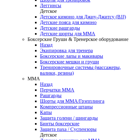
Леггинсы
Детское
Детское кимоно для Джиу-Джитсу (BJJ)
Детские пояса для кимоно
Детские рашгарды
Детские шорты для ММА
Боксерские Груши & Тренерское оборудование
Назад
Экипировка для тренера
Боксерские лапы и макивары
Боксерские мешки и груши
Тренировочные системы (массажеры,
валики, резина)
ММА
Назад
Перчатки ММА
Рашгарды
Шорты для ММА/Грэпплинга
Компрессионные штаны
Капы
Защита голени / шингарды
Бинты боксерские
Защита паха / Суспензоры
Детское