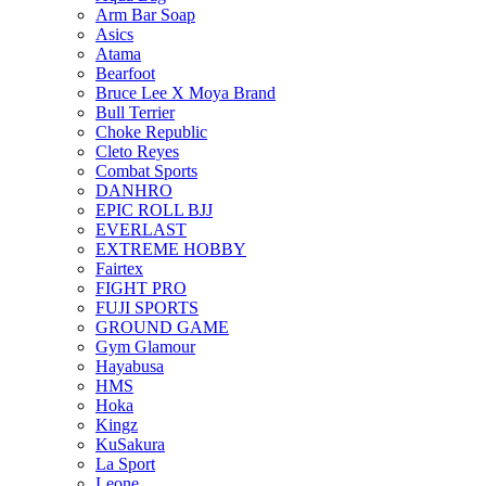
Arm Bar Soap
Asics
Atama
Bearfoot
Bruce Lee X Moya Brand
Bull Terrier
Choke Republic
Cleto Reyes
Combat Sports
DANHRO
EPIC ROLL BJJ
EVERLAST
EXTREME HOBBY
Fairtex
FIGHT PRO
FUJI SPORTS
GROUND GAME
Gym Glamour
Hayabusa
HMS
Hoka
Kingz
KuSakura
La Sport
Leone