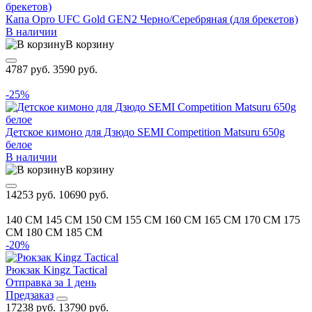
Капа Opro UFC Gold GEN2 Черно/Серебряная (для брекетов)
В наличии
В корзину
4787 руб.
3590 руб.
-25%
Детское кимоно для Дзюдо SEMI Competition Matsuru 650g
белое
В наличии
В корзину
14253 руб.
10690 руб.
140 CM
145 CM
150 CM
155 CM
160 CM
165 CM
170 CM
175
CM
180 CM
185 CM
-20%
Рюкзак Kingz Tactical
Отправка за 1 день
Предзаказ
17238 руб.
13790 руб.