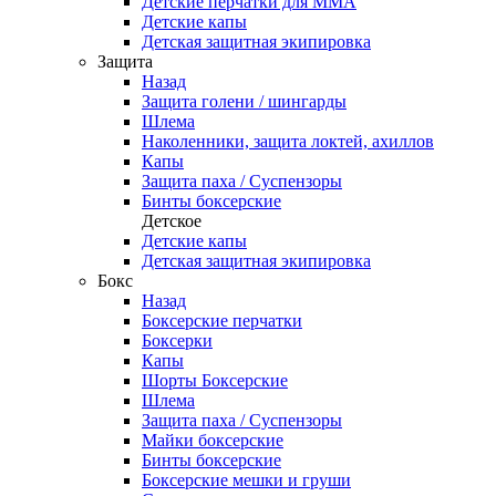
Детские перчатки для ММА
Детские капы
Детская защитная экипировка
Защита
Назад
Защита голени / шингарды
Шлема
Наколенники, защита локтей, ахиллов
Капы
Защита паха / Суспензоры
Бинты боксерские
Детское
Детские капы
Детская защитная экипировка
Бокс
Назад
Боксерские перчатки
Боксерки
Капы
Шорты Боксерские
Шлема
Защита паха / Суспензоры
Майки боксерские
Бинты боксерские
Боксерские мешки и груши