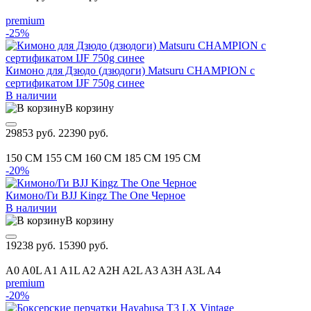
premium
-25%
Кимоно для Дзюдо (дзюдоги) Matsuru CHAMPION с
сертификатом IJF 750g синее
В наличии
В корзину
29853 руб.
22390 руб.
150 CM
155 CM
160 CM
185 CM
195 CM
-20%
Кимоно/Ги BJJ Kingz The One Черное
В наличии
В корзину
19238 руб.
15390 руб.
A0
A0L
A1
A1L
A2
A2H
A2L
A3
A3H
A3L
A4
premium
-20%