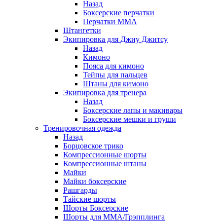
Назад
Боксерские перчатки
Перчатки ММА
Штангетки
Экипировка для Джиу Джитсу
Назад
Кимоно
Пояса для кимоно
Тейпы для пальцев
Штаны для кимоно
Экипировка для тренера
Назад
Боксерские лапы и макивары
Боксерские мешки и груши
Тренировочная одежда
Назад
Борцовское трико
Компрессионные шорты
Компрессионные штаны
Майки
Майки боксерские
Рашгарды
Тайские шорты
Шорты Боксерские
Шорты для ММА/Грэпплинга