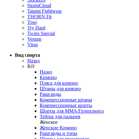
StormCloud
Tatami Fightwear
THORN Fit
Toso
Try Hard
Twins Special
Venum
Virus
Вид спорта
Назад
BJJ
Назад
Кимоно
Пояса для кимоно
Штаны для кимоно
Рашгарды
Компрессионные штаны
Компрессионные шорты
Шорты для ММА/Грэпплинга
Тейпы для пальцев
Женское
Женские Кимоно
Рашгарды и топы
Шорты для тренировок