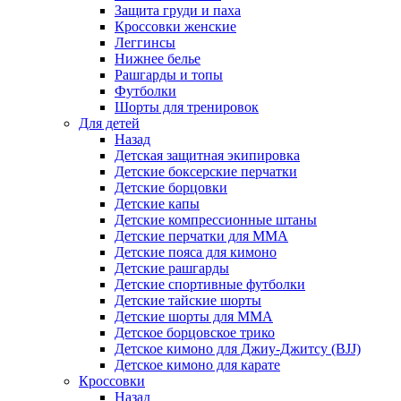
Защита груди и паха
Кроссовки женские
Леггинсы
Нижнее белье
Рашгарды и топы
Футболки
Шорты для тренировок
Для детей
Назад
Детская защитная экипировка
Детские боксерские перчатки
Детские борцовки
Детские капы
Детские компрессионные штаны
Детские перчатки для ММА
Детские пояса для кимоно
Детские рашгарды
Детские спортивные футболки
Детские тайские шорты
Детские шорты для ММА
Детское борцовское трико
Детское кимоно для Джиу-Джитсу (BJJ)
Детское кимоно для карате
Кроссовки
Назад