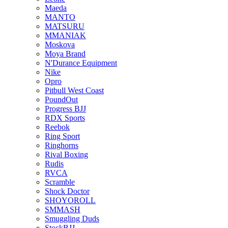
Maeda
MANTO
MATSURU
MMANIAK
Moskova
Moya Brand
N'Durance Equipment
Nike
Opro
Pitbull West Coast
PoundOut
Progress BJJ
RDX Sports
Reebok
Ring Sport
Ringhorns
Rival Boxing
Rudis
RVCA
Scramble
Shock Doctor
SHOYOROLL
SMMASH
Smuggling Duds
StockBJJ