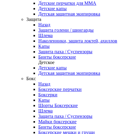
Детские перчатки для ММА
Детские капы
Детская защитная экипировка
Защита
Назад
Защита голени / шингарды
Шлема
Наколенники, защита локтей, ахиллов
Капы
Защита паха / Суспензоры
Бинты боксерские
Детское
Детские капы
Детская защитная экипировка
Бокс
Назад
Боксерские перчатки
Боксерки
Капы
Шорты Боксерские
Шлема
Защита паха / Суспензоры
Майки боксерские
Бинты боксерские
Боксерские мешки и груши