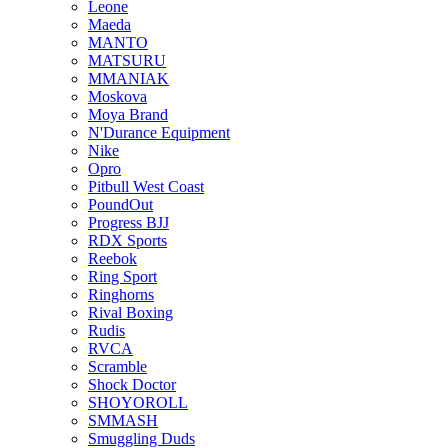
Leone
Maeda
MANTO
MATSURU
MMANIAK
Moskova
Moya Brand
N'Durance Equipment
Nike
Opro
Pitbull West Coast
PoundOut
Progress BJJ
RDX Sports
Reebok
Ring Sport
Ringhorns
Rival Boxing
Rudis
RVCA
Scramble
Shock Doctor
SHOYOROLL
SMMASH
Smuggling Duds