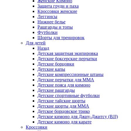
Женские Кимоно
Защита груди и паха
Кроссовки женские
Леггинсы
Нижнее белье
Рашгарды и топы
Футболки
Шорты для тренировок
Для детей
Назад
Детская защитная экипировка
Детские боксерские перчатки
Детские борцовки
Детские капы
Детские компрессионные штаны
Детские перчатки для ММА
Детские пояса для кимоно
Детские рашгарды
Детские спортивные футболки
Детские тайские шорты
Детские шорты для ММА
Детское борцовское трико
Детское кимоно для Джиу-Джитсу (BJJ)
Детское кимоно для карате
Кроссовки