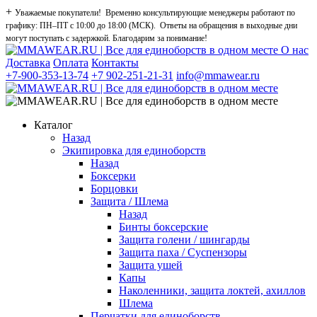
+
Уважаемые покупатели! Временно консультирующие менеджеры работают по
графику: ПН–ПТ с 10:00 до 18:00 (МСК). Ответы на обращения в выходные дни
могут поступать с задержкой. Благодарим за понимание!
О нас
Доставка
Оплата
Контакты
+7-900-353-13-74
+7 902-251-21-31
info@mmawear.ru
Каталог
Назад
Экипировка для единоборств
Назад
Боксерки
Борцовки
Защита / Шлема
Назад
Бинты боксерские
Защита голени / шингарды
Защита паха / Суспензоры
Защита ушей
Капы
Наколенники, защита локтей, ахиллов
Шлема
Перчатки для единоборств