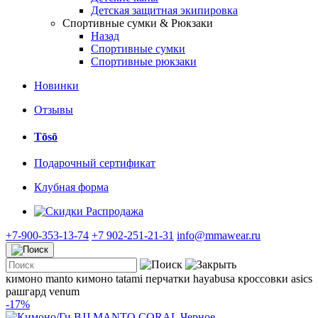
Детская защитная экипировка
Спортивные сумки & Рюкзаки
Назад
Спортивные сумки
Спортивные рюкзаки
Новинки
Отзывы
Tōsō
Подарочный сертификат
Клубная форма
Распродажа
+7-900-353-13-74
+7 902-251-21-31
info@mmawear.ru
кимоно manto
кимоно tatami
перчатки hayabusa
кроссовки asics
рашгард venum
-17%