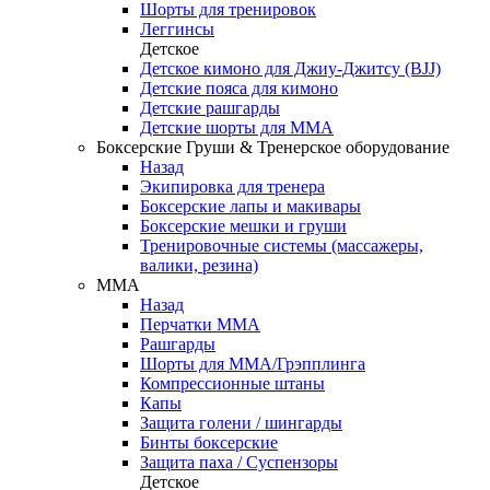
Шорты для тренировок
Леггинсы
Детское
Детское кимоно для Джиу-Джитсу (BJJ)
Детские пояса для кимоно
Детские рашгарды
Детские шорты для ММА
Боксерские Груши & Тренерское оборудование
Назад
Экипировка для тренера
Боксерские лапы и макивары
Боксерские мешки и груши
Тренировочные системы (массажеры,
валики, резина)
ММА
Назад
Перчатки ММА
Рашгарды
Шорты для ММА/Грэпплинга
Компрессионные штаны
Капы
Защита голени / шингарды
Бинты боксерские
Защита паха / Суспензоры
Детское