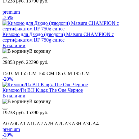
17238 руб.
13790 руб.
premium
-25%
Кимоно для Дзюдо (дзюдоги) Matsuru CHAMPION с
сертификатом IJF 750g синее
В наличии
В корзину
29853 руб.
22390 руб.
150 CM
155 CM
160 CM
185 CM
195 CM
-20%
Кимоно/Ги BJJ Kingz The One Черное
В наличии
В корзину
19238 руб.
15390 руб.
A0
A0L
A1
A1L
A2
A2H
A2L
A3
A3H
A3L
A4
premium
-20%