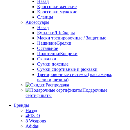
Назад
Кроссовки женские
Кроссовки мужские
Сланцы
Аксессуары
Назад
Бутылки/Шейкеры
Маски тренировочные / Защитные
Нашивки/Брелки
Остальное
Полотенца/Коврики
Скакалки
Сумки поясные
Сумки спортивные и рюкзаки
Тренировочные системы (массажеры,
валики, резина)
Распродажа
Подарочные
сертификаты
Бренды
Назад
4FIZJO
8 Weapons
Adidas