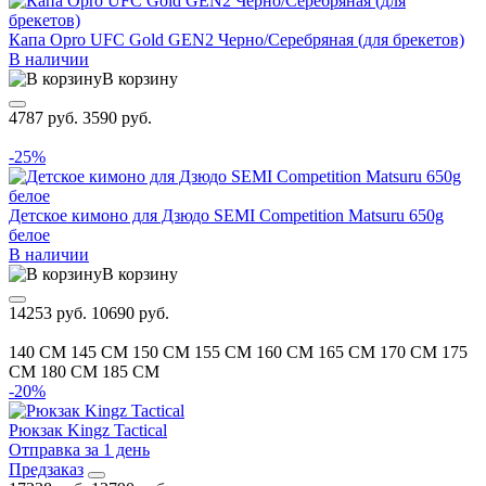
Капа Opro UFC Gold GEN2 Черно/Серебряная (для брекетов)
В наличии
В корзину
4787 руб.
3590 руб.
-25%
Детское кимоно для Дзюдо SEMI Competition Matsuru 650g
белое
В наличии
В корзину
14253 руб.
10690 руб.
140 CM
145 CM
150 CM
155 CM
160 CM
165 CM
170 CM
175
CM
180 CM
185 CM
-20%
Рюкзак Kingz Tactical
Отправка за 1 день
Предзаказ