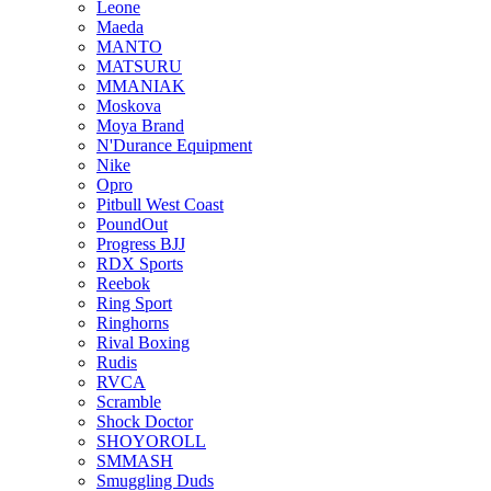
Leone
Maeda
MANTO
MATSURU
MMANIAK
Moskova
Moya Brand
N'Durance Equipment
Nike
Opro
Pitbull West Coast
PoundOut
Progress BJJ
RDX Sports
Reebok
Ring Sport
Ringhorns
Rival Boxing
Rudis
RVCA
Scramble
Shock Doctor
SHOYOROLL
SMMASH
Smuggling Duds