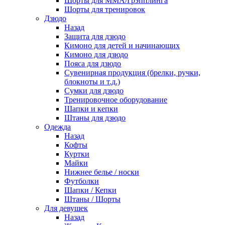
Шорты для ММА/Грэпплинга
Шорты для тренировок
Дзюдо
Назад
Защита для дзюдо
Кимоно для детей и начинающих
Кимоно для дзюдо
Пояса для дзюдо
Сувенирная продукция (брелки, ручки,
блокноты и т.д.)
Сумки для дзюдо
Тренировочное оборудование
Шапки и кепки
Штаны для дзюдо
Одежда
Назад
Кофты
Куртки
Майки
Нижнее белье / носки
Футболки
Шапки / Кепки
Штаны / Шорты
Для девушек
Назад