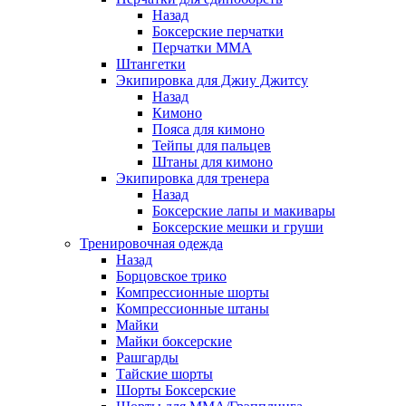
Назад
Боксерские перчатки
Перчатки ММА
Штангетки
Экипировка для Джиу Джитсу
Назад
Кимоно
Пояса для кимоно
Тейпы для пальцев
Штаны для кимоно
Экипировка для тренера
Назад
Боксерские лапы и макивары
Боксерские мешки и груши
Тренировочная одежда
Назад
Борцовское трико
Компрессионные шорты
Компрессионные штаны
Майки
Майки боксерские
Рашгарды
Тайские шорты
Шорты Боксерские