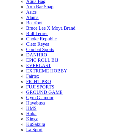
Aqua Bag
Arm Bar Soap
Asics
Atama
Bearfoot
Bruce Lee X Moya Brand
Bull Terrier
Choke Republic
Cleto Reyes
Combat Sports
DANHRO
EPIC ROLL BJJ
EVERLAST
EXTREME HOBBY
Fairtex
FIGHT PRO
FUJI SPORTS
GROUND GAME
Gym Glamour
Hayabusa
HMS
Hoka
Kingz
KuSakura
La Sport