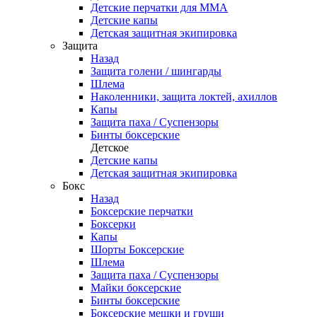
Детские перчатки для ММА
Детские капы
Детская защитная экипировка
Защита
Назад
Защита голени / шингарды
Шлема
Наколенники, защита локтей, ахиллов
Капы
Защита паха / Суспензоры
Бинты боксерские
Детское
Детские капы
Детская защитная экипировка
Бокс
Назад
Боксерские перчатки
Боксерки
Капы
Шорты Боксерские
Шлема
Защита паха / Суспензоры
Майки боксерские
Бинты боксерские
Боксерские мешки и груши