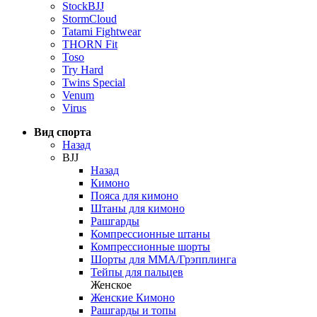
StockBJJ
StormCloud
Tatami Fightwear
THORN Fit
Toso
Try Hard
Twins Special
Venum
Virus
Вид спорта
Назад
BJJ
Назад
Кимоно
Пояса для кимоно
Штаны для кимоно
Рашгарды
Компрессионные штаны
Компрессионные шорты
Шорты для ММА/Грэпплинга
Тейпы для пальцев
Женское
Женские Кимоно
Рашгарды и топы