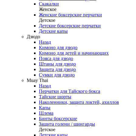
Скакалки
Женское
Женские боксерские перчатки
Детское
Детские боксерские перчатки
Детские капы
Дзюдо
Назад
Кимоно для дзюдо
Кимоно для детей и начинающих
Пояса для дзюдо
Штаны для дзюдо
Защита для дзюдо
Сумки для дзюдо
Muay Thai
Назад
Перчатки для Тайского бокса
Тайские шорты
Наколенники, защита локтей, ахиллов
Капы
Шлема
Бинты боксерские
Защита голени / шингарды
Детское
Детские капы