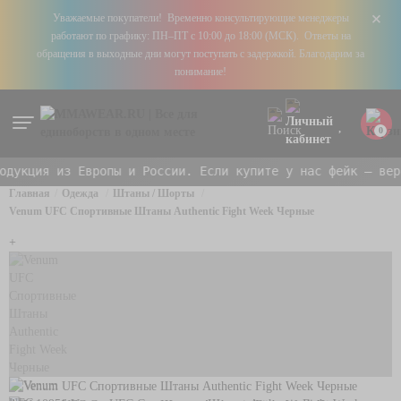
+
Уважаемые покупатели! Временно консультирующие менеджеры
работают по графику: ПН–ПТ с 10:00 до 18:00 (МСК). Ответы на
обращения в выходные дни могут поступать с задержкой. Благодарим за
понимание!
0
укция из Европы и России. Если купите у нас фейк — верн
Главная
Одежда
Штаны / Шорты
Venum UFC Спортивные Штаны Authentic Fight Week Черные
+