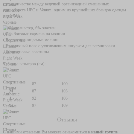
сотрудничестве между ведущей организацией смешанных
единоборств UFC и Venum, одним из крупнейших брендов одежды
для ММА.
- 94% полиэстер, 6% эластан
- Два боковых кармана на молнии
- Водонепроницаемые молнии
- Эластичный пояс с утягивающим шнурком для регулировки
- Силиконовые логотипы
Таблица размеров (см):
S
82
100
M
87
103
L
92
106
XL
97
109
Отзывы
С нашими отзывами Вы можете ознакомиться в
нашей группе