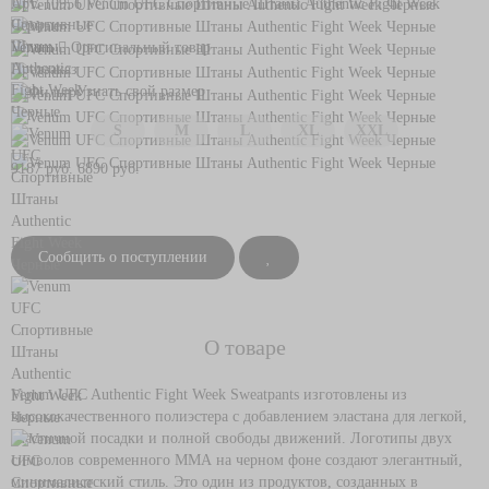
Арт. 10956
Venum UFC Спортивные Штаны Authentic Fight Week
Черные
Venum
Оригинальный товар
Предзаказ
Узнать свой размер
S
M
L
XL
XXL
9187 руб.
6890 руб.
Сообщить о поступлении
О товаре
Venum UFC Authentic Fight Week Sweatpants изготовлены из
высококачественного полиэстера с добавлением эластана для легкой,
эластичной посадки и полной свободы движений. Логотипы двух
символов современного ММА на черном фоне создают элегантный,
минималистский стиль. Это один из продуктов, созданных в