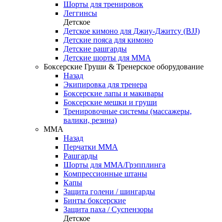
Шорты для тренировок
Леггинсы
Детское
Детское кимоно для Джиу-Джитсу (BJJ)
Детские пояса для кимоно
Детские рашгарды
Детские шорты для ММА
Боксерские Груши & Тренерское оборудование
Назад
Экипировка для тренера
Боксерские лапы и макивары
Боксерские мешки и груши
Тренировочные системы (массажеры,
валики, резина)
ММА
Назад
Перчатки ММА
Рашгарды
Шорты для ММА/Грэпплинга
Компрессионные штаны
Капы
Защита голени / шингарды
Бинты боксерские
Защита паха / Суспензоры
Детское