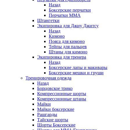
Назад
Боксерские перчатки
Перчатки ММА
Штангетки
Экипировка для Джиу Джитсу
Назад
Кимоно
Пояса для кимоно
Тейпы для пальцев
Штаны для кимоно
Экипировка для тренера
Назад
Боксерские лапы и макивары
Боксерские мешки и груши
Тренировочная одежда
Назад
Борцовское трико
Компрессионные шорты
Компрессионные штаны
Майки
Майки боксерские
Рашгарды
Тайские шорты
Шорты Боксерские