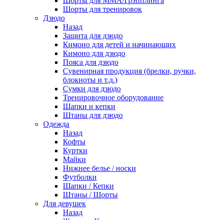
Шорты для ММА/Грэпплинга
Шорты для тренировок
Дзюдо
Назад
Защита для дзюдо
Кимоно для детей и начинающих
Кимоно для дзюдо
Пояса для дзюдо
Сувенирная продукция (брелки, ручки,
блокноты и т.д.)
Сумки для дзюдо
Тренировочное оборудование
Шапки и кепки
Штаны для дзюдо
Одежда
Назад
Кофты
Куртки
Майки
Нижнее белье / носки
Футболки
Шапки / Кепки
Штаны / Шорты
Для девушек
Назад