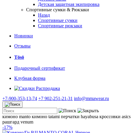
Детская защитная экипировка
Спортивные сумки & Рюкзаки
Назад
Спортивные сумки
Спортивные рюкзаки
Новинки
Отзывы
Tōsō
Подарочный сертификат
Клубная форма
Распродажа
+7-900-353-13-74
+7 902-251-21-31
info@mmawear.ru
кимоно manto
кимоно tatami
перчатки hayabusa
кроссовки asics
рашгард venum
-17%