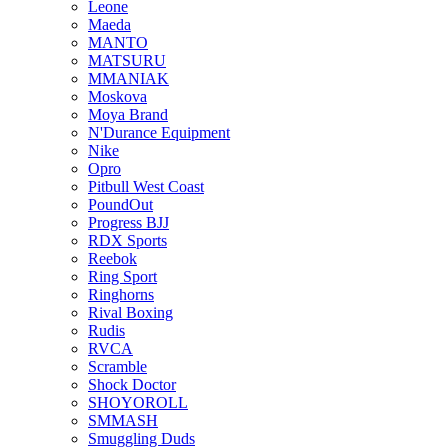
Leone
Maeda
MANTO
MATSURU
MMANIAK
Moskova
Moya Brand
N'Durance Equipment
Nike
Opro
Pitbull West Coast
PoundOut
Progress BJJ
RDX Sports
Reebok
Ring Sport
Ringhorns
Rival Boxing
Rudis
RVCA
Scramble
Shock Doctor
SHOYOROLL
SMMASH
Smuggling Duds