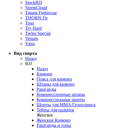
StockBJJ
StormCloud
Tatami Fightwear
THORN Fit
Toso
Try Hard
Twins Special
Venum
Virus
Вид спорта
Назад
BJJ
Назад
Кимоно
Пояса для кимоно
Штаны для кимоно
Рашгарды
Компрессионные штаны
Компрессионные шорты
Шорты для ММА/Грэпплинга
Тейпы для пальцев
Женское
Женские Кимоно
Рашгарды и топы