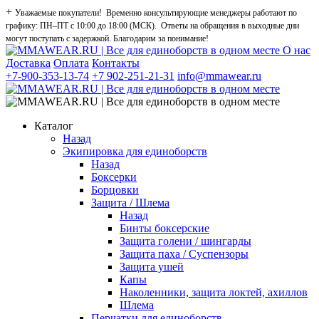
+
Уважаемые покупатели! Временно консультирующие менеджеры работают по
графику: ПН–ПТ с 10:00 до 18:00 (МСК). Ответы на обращения в выходные дни
могут поступать с задержкой. Благодарим за понимание!
О нас
Доставка
Оплата
Контакты
+7-900-353-13-74
+7 902-251-21-31
info@mmawear.ru
Каталог
Назад
Экипировка для единоборств
Назад
Боксерки
Борцовки
Защита / Шлема
Назад
Бинты боксерские
Защита голени / шингарды
Защита паха / Суспензоры
Защита ушей
Капы
Наколенники, защита локтей, ахиллов
Шлема
Перчатки для единоборств