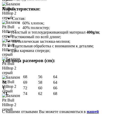
Характеристики:
Состав:
60% хлопок;
40% полиэстер;
Толстый и теплоудерживающий материал
400g/m
;
Растяжимый по всей длине;
Металлическая застежка-молния;
Тщательная обработка с вниманием к деталям;
Два кармана спереди;
Таблица размеров (cm):
S
68
56
64
M
69
58
64
L
72
60
66
XL
74
62
68
С нашими отзывами Вы можете ознакомиться в
нашей