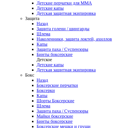
Детские перчатки для ММА
Детские капы
Детская защитная экипировка
Защита
Назад
Защита голени / шингарды
Шлема
Наколенники, защита локтей, ахиллов
Капы
Защита паха / Суспензоры
Бинты боксерские
Детское
Детские капы
Детская защитная экипировка
Бокс
Назад
Боксерские перчатки
Боксерки
Капы
Шорты Боксерские
Шлема
Защита паха / Суспензоры
Майки боксерские
Бинты боксерские
Боксерские мешки и груши