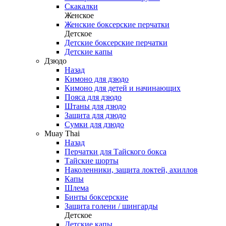
Скакалки
Женское
Женские боксерские перчатки
Детское
Детские боксерские перчатки
Детские капы
Дзюдо
Назад
Кимоно для дзюдо
Кимоно для детей и начинающих
Пояса для дзюдо
Штаны для дзюдо
Защита для дзюдо
Сумки для дзюдо
Muay Thai
Назад
Перчатки для Тайского бокса
Тайские шорты
Наколенники, защита локтей, ахиллов
Капы
Шлема
Бинты боксерские
Защита голени / шингарды
Детское
Детские капы