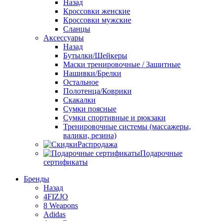
Назад
Кроссовки женские
Кроссовки мужские
Сланцы
Аксессуары
Назад
Бутылки/Шейкеры
Маски тренировочные / Защитные
Нашивки/Брелки
Остальное
Полотенца/Коврики
Скакалки
Сумки поясные
Сумки спортивные и рюкзаки
Тренировочные системы (массажеры,
валики, резина)
Распродажа
Подарочные
сертификаты
Бренды
Назад
4FIZJO
8 Weapons
Adidas