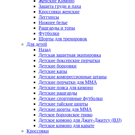
Женские Кимоно
Защита груди и паха
Кроссовки женские
Леггинсы
Нижнее белье
Рашгарды и топы
Футболки
Шорты для тренировок
Для детей
Назад
Детская защитная экипировка
Детские боксерские перчатки
Детские борцовки
Детские капы
Детские компрессионные штаны
Детские перчатки для ММА
Детские пояса для кимоно
Детские рашгарды
Детские спортивные футболки
Детские тайские шорты
Детские шорты для ММА
Детское борцовское трико
Детское кимоно для Джиу-Джитсу (BJJ)
Детское кимоно для карате
Кроссовки