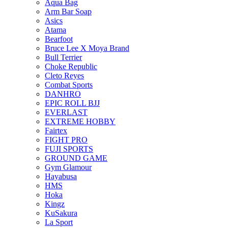
Aqua Bag
Arm Bar Soap
Asics
Atama
Bearfoot
Bruce Lee X Moya Brand
Bull Terrier
Choke Republic
Cleto Reyes
Combat Sports
DANHRO
EPIC ROLL BJJ
EVERLAST
EXTREME HOBBY
Fairtex
FIGHT PRO
FUJI SPORTS
GROUND GAME
Gym Glamour
Hayabusa
HMS
Hoka
Kingz
KuSakura
La Sport