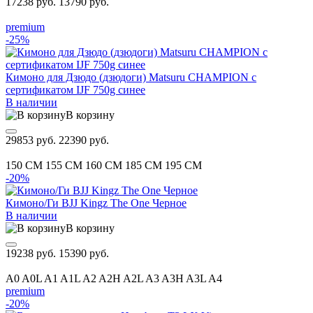
17238 руб.
13790 руб.
premium
-25%
Кимоно для Дзюдо (дзюдоги) Matsuru CHAMPION с
сертификатом IJF 750g синее
В наличии
В корзину
29853 руб.
22390 руб.
150 CM
155 CM
160 CM
185 CM
195 CM
-20%
Кимоно/Ги BJJ Kingz The One Черное
В наличии
В корзину
19238 руб.
15390 руб.
A0
A0L
A1
A1L
A2
A2H
A2L
A3
A3H
A3L
A4
premium
-20%