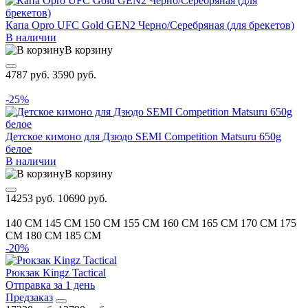
Капа Opro UFC Gold GEN2 Черно/Серебряная (для брекетов)
В наличии
В корзину
4787 руб.
3590 руб.
-25%
Детское кимоно для Дзюдо SEMI Competition Matsuru 650g
белое
В наличии
В корзину
14253 руб.
10690 руб.
140 CM
145 CM
150 CM
155 CM
160 CM
165 CM
170 CM
175
CM
180 CM
185 CM
-20%
Рюкзак Kingz Tactical
Отправка за 1 день
Предзаказ