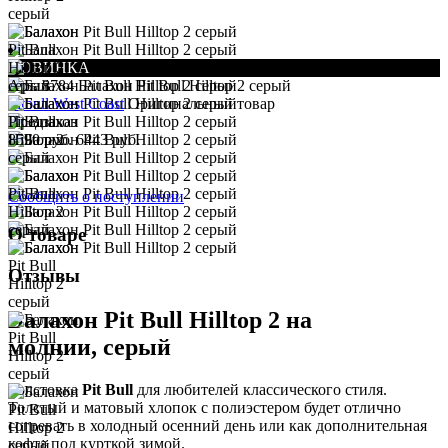
НОВИНКА
Арт. 8784
Балахон Pit Bull Hilltop 2 серый
Pitbull West Coast
Оригинальный товар
Предзаказ
8590 руб.
6443 руб.
Сообщить о поступлении
О товаре
Отзывы
Балахон Pit Bull Hilltop 2 на
молнии, серый
Толстовка
Pit Bull
для любителей классического стиля.
Толстый и матовый хлопок с полиэстером будет отлично
согревать в холодный осенний день или как дополнительная
кофта под курткой зимой.