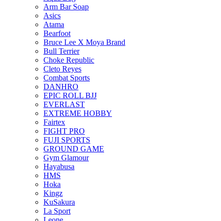
Arm Bar Soap
Asics
Atama
Bearfoot
Bruce Lee X Moya Brand
Bull Terrier
Choke Republic
Cleto Reyes
Combat Sports
DANHRO
EPIC ROLL BJJ
EVERLAST
EXTREME HOBBY
Fairtex
FIGHT PRO
FUJI SPORTS
GROUND GAME
Gym Glamour
Hayabusa
HMS
Hoka
Kingz
KuSakura
La Sport
Leone