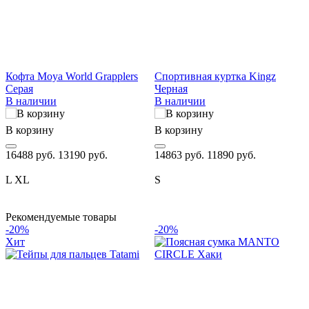
Кофта Moya World Grapplers
Спортивная куртка Kingz
С
Серая
Черная
В наличии
В наличии
В корзину
В корзину
В
16488 руб.
13190 руб.
14863 руб.
11890 руб.
1
L
XL
S
Рекомендуемые товары
-20%
-20%
Хит