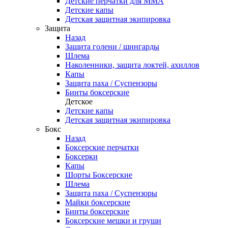
Детские перчатки для ММА
Детские капы
Детская защитная экипировка
Защита
Назад
Защита голени / шингарды
Шлема
Наколенники, защита локтей, ахиллов
Капы
Защита паха / Суспензоры
Бинты боксерские
Детское
Детские капы
Детская защитная экипировка
Бокс
Назад
Боксерские перчатки
Боксерки
Капы
Шорты Боксерские
Шлема
Защита паха / Суспензоры
Майки боксерские
Бинты боксерские
Боксерские мешки и груши