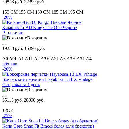
29853 руб.
22390 руб.
150 CM
155 CM
160 CM
185 CM
195 CM
-20%
Кимоно/Ги BJJ Kingz The One Черное
В наличии
В корзину
19238 руб.
15390 руб.
A0
A0L
A1
A1L
A2
A2H
A2L
A3
A3H
A3L
A4
premium
-20%
Боксерские перчатки Hayabusa T3 LX Vintage
Отправка за 1 день
В корзину
35113 руб.
28090 руб.
12OZ
-25%
Капа Opro Snap Fit Braces белая (для брекетов)