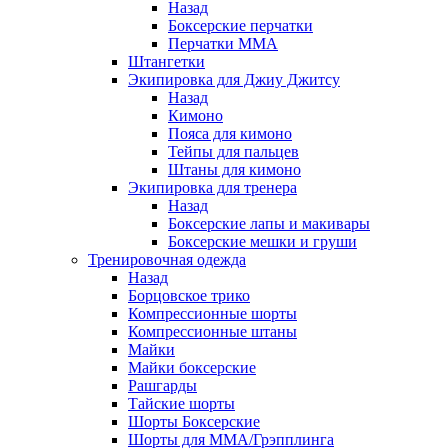
Назад
Боксерские перчатки
Перчатки ММА
Штангетки
Экипировка для Джиу Джитсу
Назад
Кимоно
Пояса для кимоно
Тейпы для пальцев
Штаны для кимоно
Экипировка для тренера
Назад
Боксерские лапы и макивары
Боксерские мешки и груши
Тренировочная одежда
Назад
Борцовское трико
Компрессионные шорты
Компрессионные штаны
Майки
Майки боксерские
Рашгарды
Тайские шорты
Шорты Боксерские
Шорты для ММА/Грэпплинга