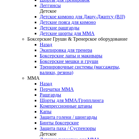
Леггинсы
Детское
Детское кимоно для Джиу-Джитсу (BJJ)
Детские пояса для кимоно
Детские рашгарды
Детские шорты для ММА
Боксерские Груши & Тренерское оборудование
Назад
Экипировка для тренера
Боксерские лапы и макивары
Боксерские мешки и груши
Тренировочные системы (массажеры,
валики, резина)
ММА
Назад
Перчатки ММА
Рашгарды
Шорты для ММА/Грэпплинга
Компрессионные штаны
Капы
Защита голени / шингарды
Бинты боксерские
Защита паха / Суспензоры
Детское