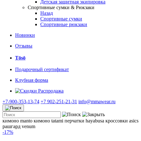
Детская защитная экипировка
Спортивные сумки & Рюкзаки
Назад
Спортивные сумки
Спортивные рюкзаки
Новинки
Отзывы
Tōsō
Подарочный сертификат
Клубная форма
Распродажа
+7-900-353-13-74
+7 902-251-21-31
info@mmawear.ru
кимоно manto
кимоно tatami
перчатки hayabusa
кроссовки asics
рашгард venum
-17%