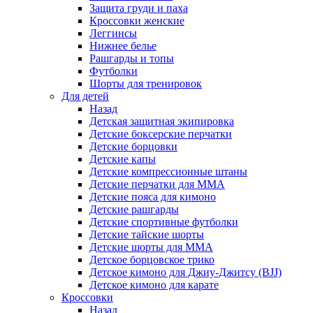
Защита груди и паха
Кроссовки женские
Леггинсы
Нижнее белье
Рашгарды и топы
Футболки
Шорты для тренировок
Для детей
Назад
Детская защитная экипировка
Детские боксерские перчатки
Детские борцовки
Детские капы
Детские компрессионные штаны
Детские перчатки для ММА
Детские пояса для кимоно
Детские рашгарды
Детские спортивные футболки
Детские тайские шорты
Детские шорты для ММА
Детское борцовское трико
Детское кимоно для Джиу-Джитсу (BJJ)
Детское кимоно для карате
Кроссовки
Назад