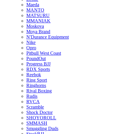
Maeda
MANTO
MATSURU
MMANIAK
Moskova
Moya Brand
N'Durance Equipment
Nike
Opro
Pitbull West Coast
PoundOut
Progress BJJ
RDX Sports
Reebok
Ring Sport
Ringhorns
Rival Boxing
Rudis
RVCA
Scramble
Shock Doctor
SHOYOROLL
SMMASH
Smuggling Duds
StockBJJ