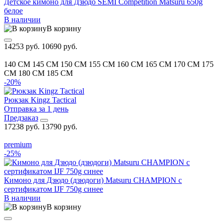
Детское кимоно для Дзюдо SEMI Competition Matsuru 650g
белое
В наличии
В корзину
14253 руб.
10690 руб.
140 CM
145 CM
150 CM
155 CM
160 CM
165 CM
170 CM
175
CM
180 CM
185 CM
-20%
Рюкзак Kingz Tactical
Отправка за 1 день
Предзаказ
17238 руб.
13790 руб.
premium
-25%
Кимоно для Дзюдо (дзюдоги) Matsuru CHAMPION с
сертификатом IJF 750g синее
В наличии
В корзину