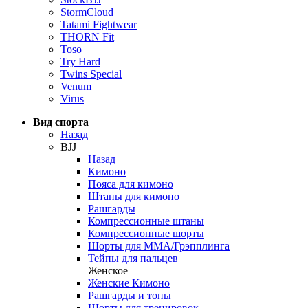
StormCloud
Tatami Fightwear
THORN Fit
Toso
Try Hard
Twins Special
Venum
Virus
Вид спорта
Назад
BJJ
Назад
Кимоно
Пояса для кимоно
Штаны для кимоно
Рашгарды
Компрессионные штаны
Компрессионные шорты
Шорты для ММА/Грэпплинга
Тейпы для пальцев
Женское
Женские Кимоно
Рашгарды и топы
Шорты для тренировок